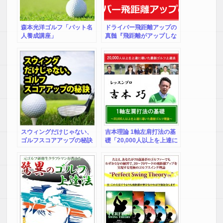
森本光洋ゴルフ「パット名
ドライバー飛距離アップの
人養成講座」
真髄『飛距離がアップしな
い理由をピンポイントで改
善し飛距離アップを実現さ
せる方法』
スウィングだけじゃない、
吉本理論 1軸左肩打法の基
ゴルフスコアアップの秘訣
礎「20,000人以上を上達に
導いた最新ゴルフ上達法」