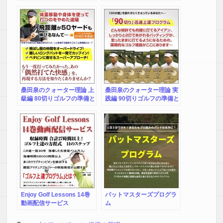
過ぎでも、230ヤードはあ
レッスンすべて間違ってい
なたも飛ばせる打ち方。勤
ます！レッスンプロに習っ
め人や小柄な人はレッスン
ていてはいくら金を使って
プロに習っていてはいくら
も上達できない！飛距離の
金を使っても上達できな
20%増すこのドローボール
い。非力でも65才過ぎで
を打てることで、230Yは完
も、230ヤードの打ち方！
成です。
レッスンプロに習っていて
は大金を使っても上達は無
理なのです。
桑田泉のクォーター理論 上
桑田泉のクォーター理論 実
級編 80切りゴルフの準備と
践編 90切りゴルフの準備と
コース戦略 コンプリートセ
コース戦略 コンプリートセ
ット
ット
Enjoy Golf Lessons 14巻
パットマスターズプログラ
動画配信サービス
ム