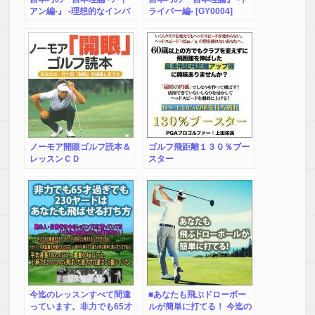
アン編-』 -理想的なインパ
ライバー編- [GY0004]
クトの形に特化したアイア
ン理論- [GY0003]
ノーモア開眼ゴルフ読本＆
ゴルフ飛距離１３０％ブー
レッスンＣＤ
スター
今迄のレッスンすべて間違
■あなたも飛ぶドローボー
っています。非力でも65才
ルが簡単に打てる！ 今迄の