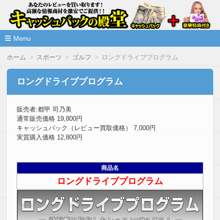
高額な情報商材をレビューを買い取ることで激安で購入できま
情報商材激安サイト・キャッシ
ュバックの殿堂
Menu
コ
ホーム
スポーツ
ゴルフ
ロングドライブプログラム
ン
テ
ン
ロングドライブプログラム
ツ
へ
移
販売者:都甲 司乃美
動
通常販売価格 19,800円
キャッシュバック（レビュー買取価格） 7,000円
実質購入価格 12,800円
商品名
ロングドライブプログラム