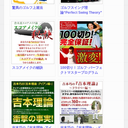
驚異のゴルフ上達法
ゴルフスイング理
論“Perfect Swing Theory”
【DR0001】
スコアメイクの秘訣
100切り！ゴルフ･パーフェ
クトマスタープログラム
【100切りゴルフ】
吉本巧の『吉本理論 -アイ
吉本巧の 『吉本理論』 -ド