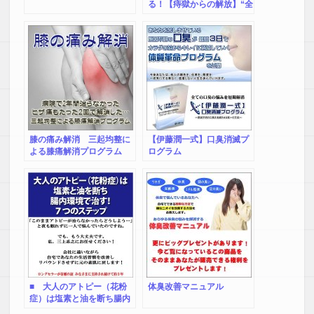
る！【痔獄からの解放】“全
額返金保障付”
膝の痛み解消 三起均整に
【伊藤潤一式】口臭消滅プ
よる膝痛解消プログラム
ログラム
■ 大人のアトピー（花粉
体臭改善マニュアル
症）は塩素と油を断ち腸内
環境で治す！７つのステッ