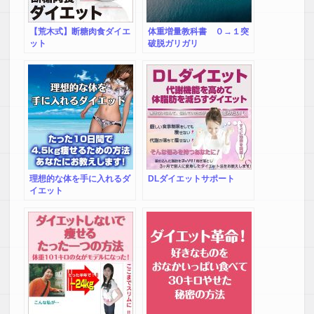
【荒木式】断糖肉食ダイエ
体重増量教科書 ０→１突
ット
破脱ガリガリ
理想的な体を手に入れるダ
DLダイエットサポート
イエット