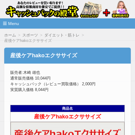
高額な情報商材をレビューを買い取ることで激安で購入できま
情報商材激安サイト・キャッシ
ュバックの殿堂
Menu
コ
ホーム
スポーツ
ダイエット・筋トレ
ン
産後ケアhakoエクササイズ
テ
ン
ツ
産後ケアhakoエクササイズ
へ
移
動
販売者:木崎 雄也
通常販売価格 10,044円
キャッシュバック（レビュー買取価格） 2,000円
実質購入価格 8,044円
商品名
産後ケアhakoエクササイズ