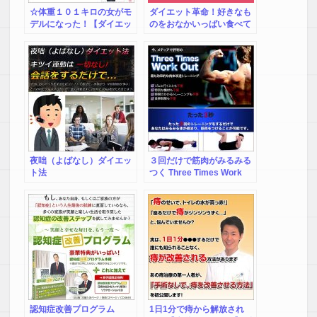
☆体重１０１キロの女がモ
ダイエット革命！好きなも
デルになった！【ダイエッ
のをおなかいっぱい食べて
トしないで痩せるたった一
30キロやせた秘密の方法
つの方法】☆
夜咄（よばなし）ダイエッ
３回だけで筋肉がみるみる
ト法
つく Three Times Work
Out
認知症改善プログラム
1日1分で痔から解放され