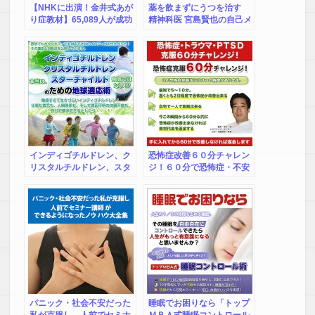
【NHKに出演！金井式あが
薬を飲まずにうつを治す
り症教材】65,089人が成功
精神科医 宮島賢也の自己メ
したプロが伝授するあがり
ンタルセラピー講座
症改善法（極秘セミナー
DVD付き）
インディゴチルドレン、ク
恐怖症改善６０分チャレン
リスタルチルドレン、スタ
ジ！６０分で恐怖症・不安
ーチャイルドの地球対応マ
症・トラウマ・ＰＴＳＤが
ニュアル
改善しなければ返金
パニック・社会不安だった
睡眠でお困りなら「トップ
私が克服し、人前でセミナ
ＭＢＡ式睡眠コントロール