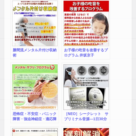
改善をお手伝いします
勝間流メンタル片付け収納
お子様の吃音を改善するプ
術
ログラム 井坂京子
恐怖症・不安症・パニック
［NEO］シークレット サ
障害・強迫神経症・適応障
ブリミナル音源―1日30分
害・心身症など、心身の不
で潜在意識を理想の状態に
調を改善！メンタルサプリ
書き換え、最短で自分の望
プログラム
みを叶える。フルオーダー