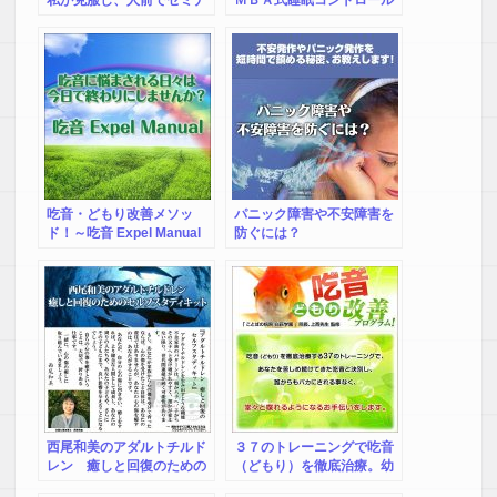
ー講師 ができるようになっ
術」で不眠症を改善し、短
たノウ ハウ大全集
眠法をマスター！
吃音・どもり改善メソッ
パニック障害や不安障害を
ド！～吃音 Expel Manual
防ぐには？
～
西尾和美のアダルトチルド
３７のトレーニングで吃音
レン 癒しと回復のための
（どもり）を徹底治療。幼
セルフスタディキット
児、成人の吃音（どもり）