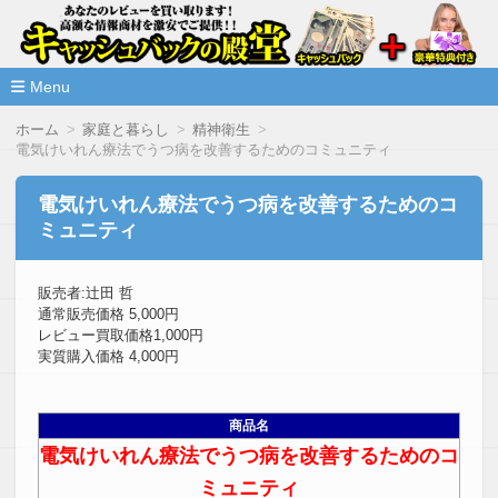
高額な情報商材をレビューを買い取ることで激安で購入できま
情報商材激安サイト・キャッシ
ュバックの殿堂
Menu
コ
ホーム
家庭と暮らし
精神衛生
ン
電気けいれん療法でうつ病を改善するためのコミュニティ
テ
ン
ツ
電気けいれん療法でうつ病を改善するためのコ
へ
ミュニティ
移
動
販売者:辻田 哲
通常販売価格 5,000円
レビュー買取価格1,000円
実質購入価格 4,000円
商品名
電気けいれん療法でうつ病を改善するためのコ
ミュニティ