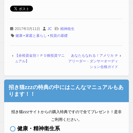
2017年3月11日
JC
精神衛生
健康
•
家庭と暮らし
•
投資の基礎
【余裕資金別ＩＰＯ株投資マニ
あなたもなれる！アメリカ チ
ュアル】
アリーダー・ダンサーオーディ
ション合格ガイド
招き猫zzzの特典の中にはこんなマニュアルもあ
ります！！
招き猫zzzサイトからの購入特典ですので全てプレゼント！是非
ご利用ください。
健康・精神衛生系