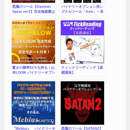
悪魔のツール【Daemon
バイナリーオプション用シ
Spear ver3】完全無裁量は
グナルツール「Axis」～音
さらなる極みへ…
♪と矢印↑と○×◎に従ってエ
ントリーするだけ！初心者
にも分かり易いシグナルツ
ール～
驚きの勝率92％を誇る！山
ティックリーディング【基
本LOGIK バイナリーオプシ
礎講座】
ョン HIGH&LOW 必勝マニ
ュアル付き オリジナルシグ
ナルツール
『Mebius』 バイナリーオ
悪魔のツール【SATAN2】