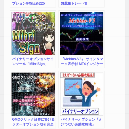
プション/FX/日経225
無裁量トレード!!
バイナリーオプションサイ
『Mebius-V3』 サイン＆マ
ンツール「MihriSign」
ーク表示付 MT4インジケー
ター FX、バイナリーオプ
ション、日経225の全てに
対応！
GMOクリック証券に於ける
バイナリーオプション「え
ラダーオプション取引完全
げつない必勝攻略法」