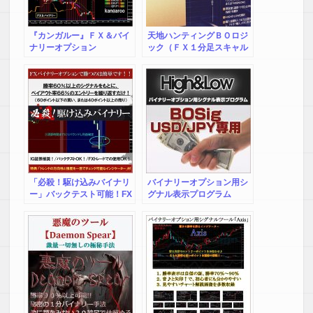
『カンガルー』ＦＸ＆バイ
天地ハンティングＢＯロジ
ナリーオプション
ック（ＦＸ１分足スキャル
ピング・バイナリーオプシ
ョン専用ツール）
「必殺！駆け込みバイナリ
バイナリーオプション用シ
ー」バックテスト可能！FX
グナル表示プログラム
トレードでの使用も可能！
BOSig USD/JPY専用