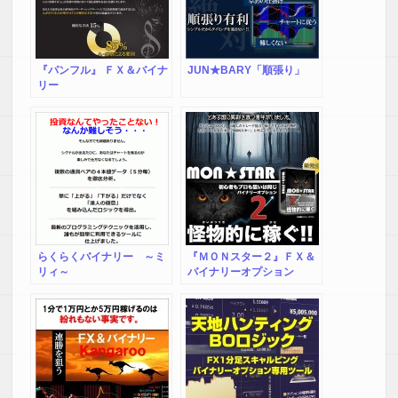
『パンフル』 ＦＸ＆バイナ
JUN★BARY「順張り」
リー
らくらくバイナリー ～ミ
『ＭＯＮスター２』ＦＸ＆
リィ～
バイナリーオプション