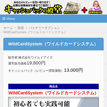
高額な情報商材をレビューを買い取ることで激安で購入できま
情報商材激安サイト・キャッシ
ュバックの殿堂
Menu
コ
ホーム
投資
バイナリーオプション
ン
WildCardSystem（ワイルドカードシステム）
テ
ン
ツ
WildCardSystem（ワイルドカードシステム）
へ
移
動
販売者:株式会社ワイルドアイズ
19,800円
通常販売価格
13,000円
キャッシュバック（レビュー買取価格）
商品名
WildCardSystem（ワイルドカードシステム）