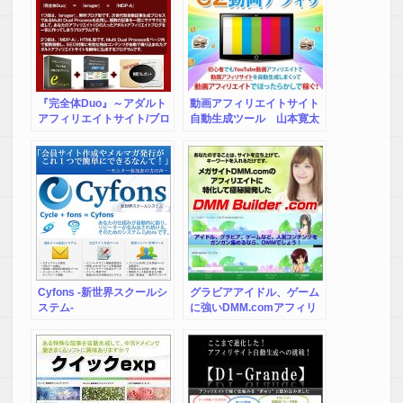
ルをプレゼント中！」
『完全体Duo』～アダルト
動画アフィリエイトサイト
アフィリエイトサイト/ブロ
自動生成ツール 山本寛太
グ自動生成プログラム
朗の『ez動画アフィリエイ
ト YouTube』
Cyfons -新世界スクールシ
グラビアアイドル、ゲーム
ステム-
に強いDMM.comアフィリ
エイトを最大効率化する新
発想ツールDMM
Builder.com。キーワード
を入れるだけで、アフィリ
エイトコンテンツが自動で
蓄積していく仕組みのこの