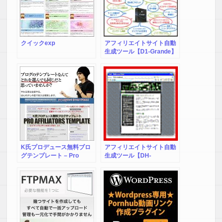
ツールは、日本最大級ＥＣ
サイトDMM.comのアフィ
リエイトを効率的に行うサ
イトを簡単作成運営できま
す。無料版もプレゼント
クイックexp
アフィリエイトサイト自動
中。
生成ツール【D1-Grande】
K氏プロデュース無料ブロ
アフィリエイトサイト自動
グテンプレート – Pro
生成ツール【DH-
Affiliators Template
Grande】-病気・健康系-