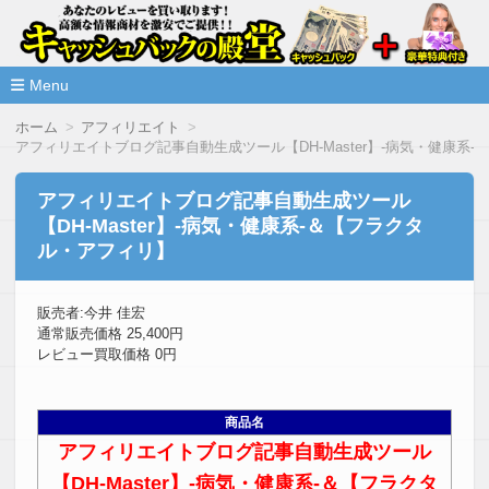
高額な情報商材をレビューを買い取ることで激安で購入できま
情報商材激安サイト・キャッシ
ュバックの殿堂
Menu
コ
ホーム
アフィリエイト
ン
アフィリエイトブログ記事自動生成ツール【DH-Master】-病気・健康系
テ
ン
ツ
アフィリエイトブログ記事自動生成ツール
へ
【DH-Master】-病気・健康系-＆【フラクタ
移
動
ル・アフィリ】
販売者:今井 佳宏
通常販売価格 25,400円
レビュー買取価格 0円
商品名
アフィリエイトブログ記事自動生成ツール
【DH-Master】-病気・健康系-＆【フラクタ