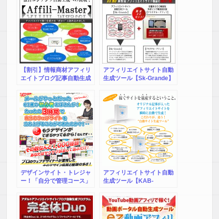
【割引】情報商材アフィリ
アフィリエイトサイト自動
エイトブログ記事自動生成
生成ツール【Sk-Grande】
ツール【Affili-Master】
＆【フラクタル・アフィ
リ】-美容スキンケア系-
デザインサイト・トレジャ
アフィリエイトサイト自動
ー！「自分で管理コース」
生成ツール【KAB-
ホームページ＆ブログ作成
Grande】-株式投資系-
無料ソフト・テンプレート
の活用マニュアル「アフィ
リエイト＆ＳＥＯマニュア