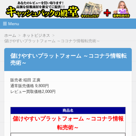
高額な情報商材をレビューを買い取ることで激安で購入できま
情報商材激安サイト・キャッシ
ュバックの殿堂
Menu
コ
ホーム
ネットビジネス
ン
儲けやすいプラットフォーム ～ココナラ情報転売術～
テ
ン
ツ
儲けやすいプラットフォーム ～ココナラ情報転
へ
売術～
移
動
販売者:稲田 正廣
通常販売価格 9,800円
レビュー買取価格2,000円
商品名
儲けやすいプラットフォーム ～ココナラ情報
転売術～