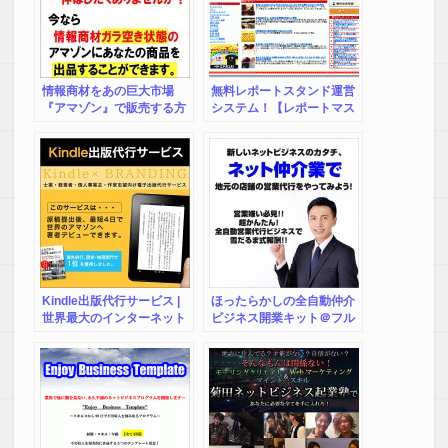
情報商材をあの巨大市場
無料レポートスタンド運営
『アマゾン』で販売する方
システム！【レポートマス
法
ターPro】
Kindle出版代行サービス |
ほったらかしの全自動仲介
世界最大のインターネット
ビジネス開業キット＠フル
書店Amazonで最短4日で著
セット
者デビュー