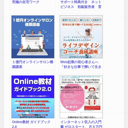
究極の在宅ワーク
サポート特典付き ネット
ビジネス 初級販売者 育
成講座
１億円オンラインサロン構
Web起業の初心者さんへ
築講座
「好きな仕事で輝いて生き
る私」を実現を目指すライ
フデザインコーチ養成講座
Online教材 ガイドブック
インターネット収入の入門
2.0
書 ゼロスタート、月５万円