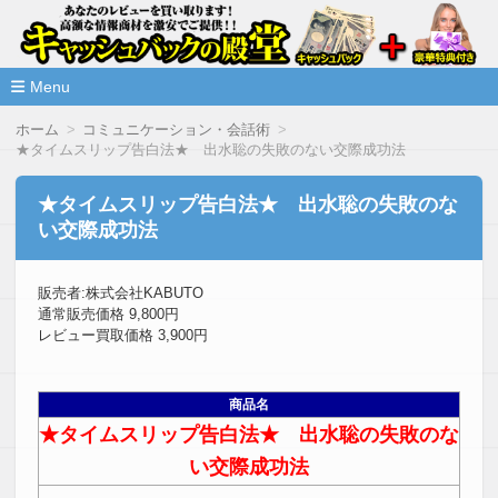
高額な情報商材をレビューを買い取ることで激安で購入できま
情報商材激安サイト・キャッシ
ュバックの殿堂
Menu
コ
ホーム
コミュニケーション・会話術
ン
★タイムスリップ告白法★ 出水聡の失敗のない交際成功法
テ
ン
ツ
★タイムスリップ告白法★ 出水聡の失敗のな
へ
い交際成功法
移
動
販売者:株式会社KABUTO
通常販売価格 9,800円
レビュー買取価格 3,900円
商品名
★タイムスリップ告白法★ 出水聡の失敗のな
い交際成功法