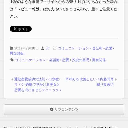
上記のような事情で当サイトからの売り上げにならなかった場合
は「レビュー報酬」はお支払いできませんので、重々ご注意くだ
さい。
2021年7月30日
JC
コミュニケーション・会話術
•
恋愛
•
男女関係
コミュニケーション・会話術
•
恋愛
•
投資の基礎
•
男女関係
通勤恋愛成功の法則＜出水聡-
耳鳴りを改善したい！内藤式耳
サトシ-通勤で見かける美女と
鳴り改善術
恋愛を成功させるテクニック＞
サブコンテンツ