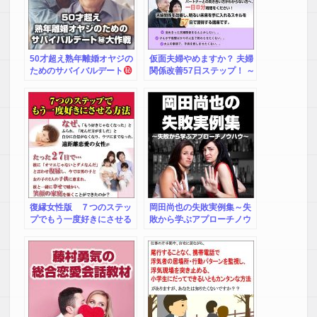
50才超え熟年離婚オヤジの
仮面夫婦やめますか？ 夫婦
ためのサバイバルデート
関係改善57日ステップ！ ～
大作戦（実録）【完全版】
仮面を脱いで、真の夫婦へ
～
復縁女性版 ７つのステッ
岡田尚也の失敗実例集～失
プでもう一度好きにさせる
敗から学ぶアプローチノウ
方法
ハウ～返金保証