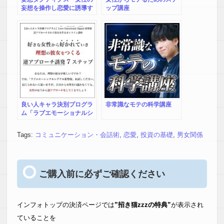
妄想を操作し恋愛に誘導す
ップ講座
る方法－
良い人キャラ決別プログラ
非常識なモテの科学講座
ム「ラブエモーショナルシ
グナル狙撃術」
Tags:
コミュニケーション・会話術
,
恋愛
,
投資の基礎
,
男女関係
ご購入前に必ずご確認ください
インフォトップの決済ページでは
”招き猫zzzの特典”
が表示され
ていることを