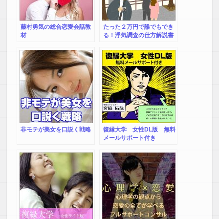
藤村勇気の総合恋愛会話教
たった２万円で誰でもでき
材
る！浮気調査の仕方解説書
『浮気調査マニュアル完全
版』
非モテが美女を口説く戦略
復縁大学 女性DL版 無料
メールサポート付き