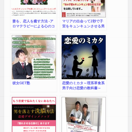
妻を、恋人を癒す方法 -ア
マリアの出会って2秒で子
ロマテラピーによる心のコ
宮をキュンキュンさせる男
ミュニケーションで癒しま
になる方法
す-
彼女GET塾
恋愛のミカタ～理系草食系
男子向け恋愛の教科書～