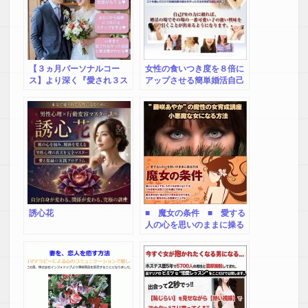
【３ヵ月パーソナルコー
女性の食いつき度を８倍に
ス】より深く『愛され３ス
アップさせる簡単婚活自己
テップ婚活マンツーマン
PR＜出水聡－サトシ－婚活
塾』
自己PRテクニック＞
誘心花
■ 魔女の条件 ■ 愛する
人の心を思いのままに操る
方法 これを知れば男ゴコ
ロを虜にできる！ 数え切
れないほどのイイ男を狂わ
せてきた モテ女王”藤咲あ
やか”の魔性の女育成講座
小悪魔な女になる方法