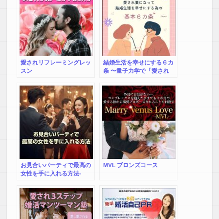
愛されリフレーミングレッ
結婚生活を幸せにする６カ
スン
条 〜量子力学で「愛され
妻」になる〜
お見合いパーティで最高の
MVL ブロンズコース
女性を手に入れる方法-
Excellent Couple-