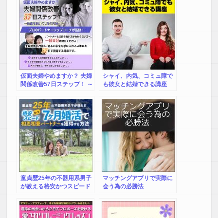
仮面夫婦やめますか？ 夫婦
シャイ、内気、コミュ障で
関係改善57日ステップ！ ～
も彼女と結婚できる講座
仮面を脱いで、真の夫婦へ
～
童貞歴25年の不器用系男子
マッチングアプリで実際に
が教える格安かつスピード
会う為の必勝法
７ヶ月婚活で相思相愛パー
トナー獲得方法