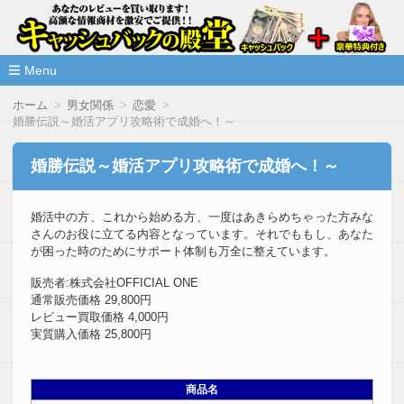
高額な情報商材をレビューを買い取ることで激安で購入できま
情報商材激安サイト・キャッシ
ュバックの殿堂
Menu
コ
ホーム
男女関係
恋愛
ン
婚勝伝説～婚活アプリ攻略術で成婚へ！～
テ
ン
ツ
婚勝伝説～婚活アプリ攻略術で成婚へ！～
へ
移
動
婚活中の方、これから始める方、一度はあきらめちゃった方みな
さんのお役に立てる内容となっています。それでももし、あなた
が困った時のためにサポート体制も万全に整えています。
販売者:株式会社OFFICIAL ONE
通常販売価格 29,800円
レビュー買取価格 4,000円
実質購入価格 25,800円
商品名