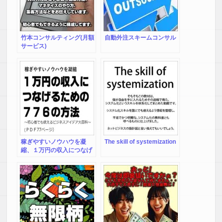
竹本コンサルティング(月額
自動外注スキームコンサル
サービス)
稼ぎやすいノウハウを凝
The skill of systemization
縮、１万円の収入につなげ
るための776の方法～初心
者でも使えるビジネスアイ
デア大百科～