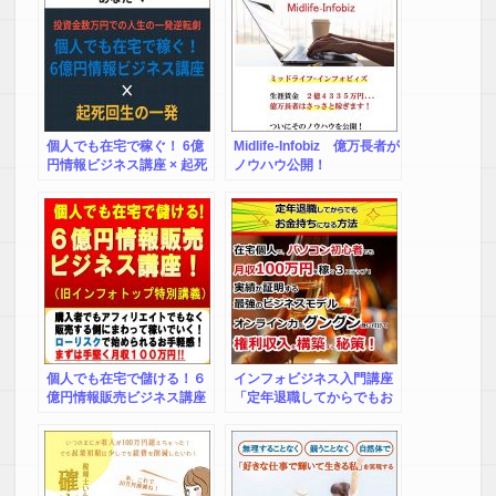
個人でも在宅で稼ぐ！ 6億
Midlife-Infobiz 億万長者が
円情報ビジネス講座 × 起死
ノウハウ公開！
回生の一発
個人でも在宅で儲ける！６
インフォビジネス入門講座
億円情報販売ビジネス講座
「定年退職してからでもお
（旧インフォトップ特別講
金持ちになる方法
義）