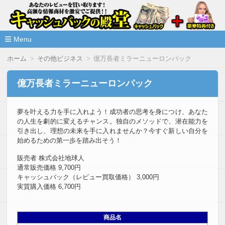
高額な情報商材をレビューを買い取ることで激安で購入できま
情報商材激安サイト・キャッシ
ュバックの殿堂
Menu
コ
ホーム
その他ビジネス
億万長者ミラーニューロンパック
ン
テ
ン
億万長者ミラーニューロンパック
ツ
へ
移
夢を叶える力を手に入れよう！成功者の思考を身につけ、あなた
動
の人生を劇的に変えるチャンス。独自のメソッドで、潜在能力を
引き出し、理想の未来を手に入れませんか？今すぐ新しい自分を
始めるための第一歩を踏み出そう！
販売者 株式会社地球人
通常販売価格 9,700円
キャッシュバック（レビュー買取価格） 3,000円
実質購入価格 6,700円
商品名