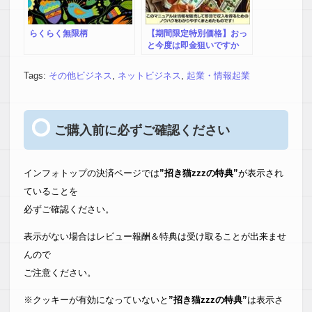
らくらく無限柄
【期間限定特別価格】おっ
と今度は即金狙いですか
ぁ？とても翌月の入金なん
て待てません・・大赤字で
Tags:
その他ビジネス
,
ネットビジネス
,
起業・情報起業
大黒字に！即金で借金無
に！大逆転の発想転換！！
ご購入前に必ずご確認ください
インフォトップの決済ページでは
”招き猫zzzの特典”
が表示され
ていることを
必ずご確認ください。
表示がない場合はレビュー報酬＆特典は受け取ることが出来ませ
んので
ご注意ください。
※クッキーが有効になっていないと
”招き猫zzzの特典”
は表示さ