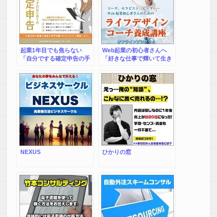
起業1年目でも焦らない
Web起業の初心者さんへ
「自分でする確定申告の手
「好きな仕事で輝いて生き
引き」
る私」を実現を目指すライ
フデザインコーチ養成講座
NEXUS
ひかりの窓