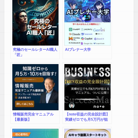
究極のセールレターAI職人
AIプレナー大学
「匠」
情報販売完全マニュアル
【note収益の完全設計図】
【最新版】
実績ゼロでも月5万円が狙
えるマニュアル、ついに公
開！