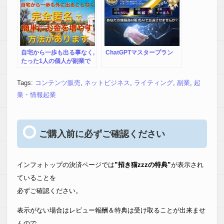
自宅から一歩も出る事なく,
ChatGPTマスタープラン
たった1人の個人が副業で
稼ぐ
Tags:
コンテンツ販売
,
ネットビジネス
,
ライティング
,
副業
,
起
業・情報起業
ご購入前に必ずご確認ください
インフォトップの決済ページでは
”招き猫zzzの特典”
が表示され
ていることを
必ずご確認ください。
表示がない場合はレビュー報酬＆特典は受け取ることが出来ませ
んので