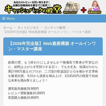
高額な情報商材をレビューを買い取ることで激安で購入できま
情報商材激安サイト・キャッシ
ュバックの殿堂
Menu
コ
ホーム
ネットビジネス
コンテンツ販売
ン
【2026年完全版】Web資産構築 オールインワン・マスター講座
テ
ン
ツ
【2026年完全版】Web資産構築 オールインワ
へ
ン・マスター講座
移
動
副業の壁、もう終わりにしませんか？物価高で将来が不安なの
に、給料は上がらず空回りする日々。でも大丈夫。知識ゼロから
累計500万超えのプロが、二刀流の収益設計と心を動かす文章術
を徹底伝授。今日から資産を積み上げ、1日約41円の投資で自由
な未来を掴み取りましょう！
通常販売価格29,800円
レビュー買取価格10,000円
実質購入価格19,800円