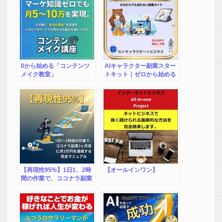
0から始める「コンテンツ
AIキャラクター副業スター
メイク教室」
トキット｜ゼロから始める
AI活用ビジネスガイド
【再現性95%】1日1、2時
【オールインワン】
間の作業で、ココナラ副業
3ヶ月目に月3万円を達成す
る完全マニュアル