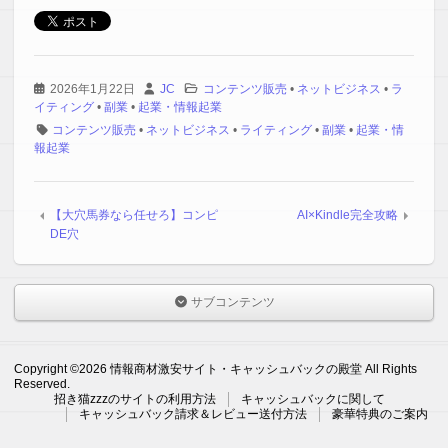
2026年1月22日
JC
コンテンツ販売
•
ネットビジネス
•
ラ
イティング
•
副業
•
起業・情報起業
コンテンツ販売
•
ネットビジネス
•
ライティング
•
副業
•
起業・情
報起業
【大穴馬券なら任せろ】コンピ
AI×Kindle完全攻略
DE穴
サブコンテンツ
Copyright ©2026 情報商材激安サイト・キャッシュバックの殿堂 All Rights
Reserved.
招き猫zzzのサイトの利用方法
キャッシュバックに関して
キャッシュバック請求＆レビュー送付方法
豪華特典のご案内