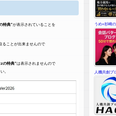
うめ×杉崎
zの特典”
が表示されていることを
取ることが出来ませんので
zzの特典”
は表示されませんので
さい。
人機共創プロ