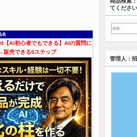
商品検索
てくださ
検
索:
品名
ht【AI初心者でもできる】AIの質問に
→販売できる5ステップ
管理人：招