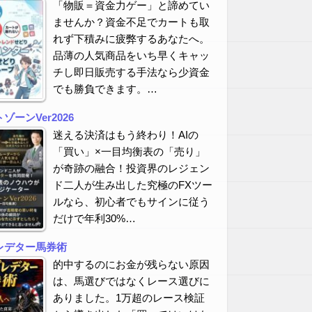
「物販＝資金力ゲー」と諦めてい
ませんか？資金不足でカートも取
れず下積みに疲弊するあなたへ。
品薄の人気商品をいち早くキャッ
チし即日販売する手法なら少資金
でも勝負できます。…
ーンVer2026
迷える決済はもう終わり！AIの
「買い」×一目均衡表の「売り」
が奇跡の融合！投資界のレジェン
ド二人が生み出した究極のFXツー
ルなら、初心者でもサインに従う
だけで年利30%…
レデター馬券術
的中するのにお金が残らない原因
は、馬選びではなくレース選びに
ありました。1万超のレース検証