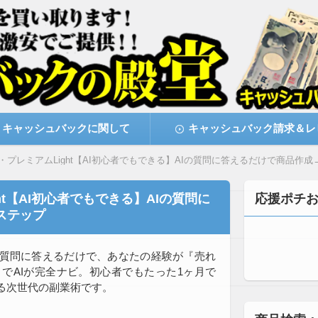
激安で購入できます
キャッシュバックの殿堂
キャッシュバックに関して
キャッシュバック請求＆レ
・プレミアムLight【AI初心者でもできる】AIの質問に答えるだけで商品作
ht【AI初心者でもできる】AIの質問に
応援ポチ
ステップ
な質問に答えるだけで、あなたの経験が『売れ
でAIが完全ナビ。初心者でもたった1ヶ月で
る次世代の副業術です。