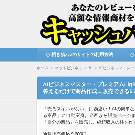
高額な情報商材をレビューを買い取ることで
情報商材激安サイト・
コ
招き猫zzzのサイトの利用方法
ン
テ
ン
ホーム
ネットビジネス
AI
AIビジネスマスター
ツ
へ
移
AIビジネスマスター・プレミアムLig
動
答えるだけで商品作成→販売できる5
「売るスキルがない」は勘違い！AIの簡単
る商品』に自動変身。企画から販売ページま
「自分の商品」を販売し、継続収入の柱を作
通常販売価格 9,800円