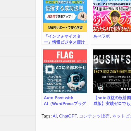
「インフォマイスタ
あべラボ
ー」情報ビジネス儲け
のからくり
Auto Post with
【note収益の設計
AI（WordPressプラグ
成版】実績ゼロでも
イン）
収をあげるためのマ
ュアル、ついに公開
Tags:
AI
,
ChatGPT
,
コンテンツ販売
,
ネットビ