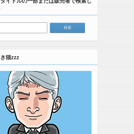
：タイトルの一部または販売者で検索し
い
き猫zzz