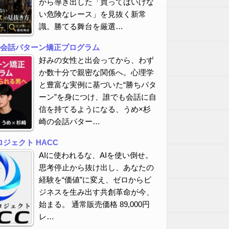
から導き出した「買ってはいけな
い危険なレース」を見抜く新常
識。勝てる舞台を厳選…
の会話パターン矯正プログラム
好みの女性と出会ってから、わず
か数十分で親密な関係へ。心理学
と豊富な実例に基づいた“勝ちパタ
ーン”を身につけ、誰でも会話に自
信を持てるようになる、うめ×杉
崎の会話パター…
ジェクト HACC
AIに使われるな、AIを使い倒せ。
思考停止から抜け出し、あなたの
経験を“価値”に変え、ゼロからビ
ジネスを生み出す共創革命が今、
始まる。 通常販売価格 89,000円
レ…