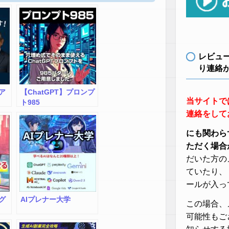
レビュ
り連絡
ア
【ChatGPT】プロンプ
当サイトで
ト985
連絡をして
にも関わら
ただく場合
だいた方の
ていたり、
ールが入っ
グ
AIプレナー大学
この場合、
可能性もご