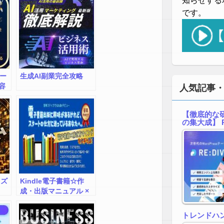
知らせする
です。
クー
生成AI副業完全攻略
容
人気記事
る
【徹底的な研
の集大成】 R
イズ
Kindle電子書籍☆作
成・出版マニュアル ×
コンテンツ販売マスタ
ー講座
トレンドハ