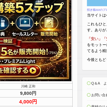
招き猫zzzの
当サイトは
これもひと
す。ありが
「安い」「
をモットー
てるよう精
今後ともど
Q＆A 
川崎 正和
9,800円
お問い合
4,000円
商材のリ