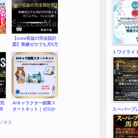
【note収益の完全設計
図】実績ゼロでも月5万
円が狙えるマニュア
トワイライトゾ
ル、ついに公開！
図完
AIキャラクター副業ス
月
タートキット｜ゼロか
スーパープ
ニ
ら始めるAI活用ビジネ
！
スガイド
ジネス