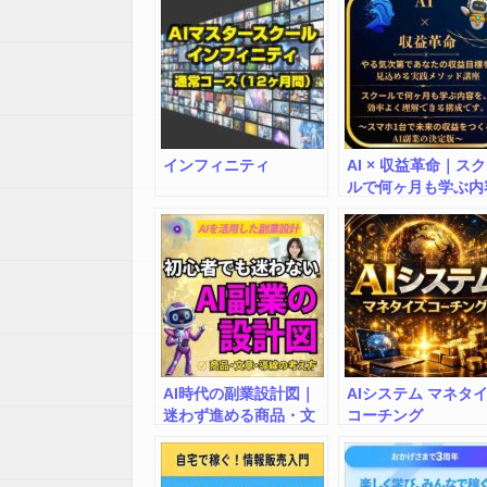
インフィニティ
AI × 収益革命｜ス
ルで何ヶ月も学ぶ内
を効率よく理解でき
AI活用副業ガイド
AI時代の副業設計図｜
AIシステム マネタ
迷わず進める商品・文
コーチング
章・導線の再現ロード
マップ（全144P）