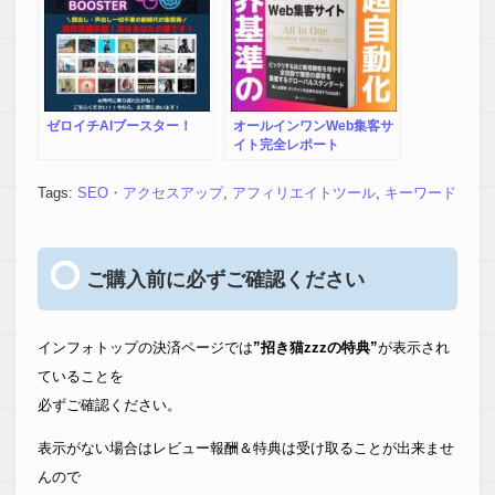
と思うくらいです。
これさえあればセールスレター通り、
お宝キーワードがすぐに見つかると思います。
後は自分の書くコンテンツを充実させるのに
じっくり時間をかけれると思います。
ゼロイチAIブースター！
オールインワンWeb集客サ
イト完全レポート
このツールにはこれから先、
良い相棒として活躍してもらいたいと心底思います。
Tags:
SEO・アクセスアップ
,
アフィリエイトツール
,
キーワード
このツールこそ、すごい宝を探し当てた気分です（笑）。
【Y.T 様】
ご購入前に必ずご確認ください
思っていたより使いやすく
また関連ワードなども
しっかり拾ってくれて大満足です。
インフォトップの決済ページでは
”招き猫zzzの特典”
が表示され
これならキーワード選定の時間短縮にも
ていることを
かなりなりそうです。
必ずご確認ください。
【T.T 様】
表示がない場合はレビュー報酬＆特典は受け取ることが出来ませ
簡単に関連キーワードが
んので
３階層まで抽出されるので、