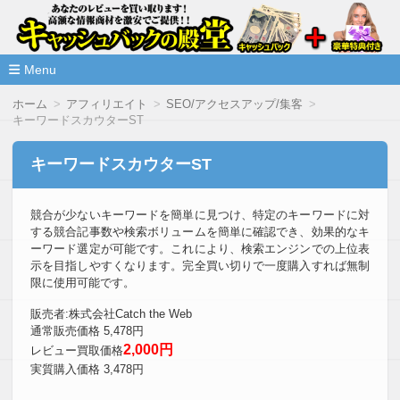
高額な情報商材をレビューを買い取ることで激安で購入できま
情報商材激安サイト・キャッシ
ュバックの殿堂
Menu
コ
ホーム
アフィリエイト
SEO/アクセスアップ/集客
ン
キーワードスカウターST
テ
ン
ツ
キーワードスカウターST
へ
移
動
競合が少ないキーワードを簡単に見つけ、特定のキーワードに対
する競合記事数や検索ボリュームを簡単に確認でき、効果的なキ
ーワード選定が可能です。これにより、検索エンジンでの上位表
示を目指しやすくなります。完全買い切りで一度購入すれば無制
限に使用可能です。
販売者:株式会社Catch the Web
通常販売価格 5,478円
2,000円
レビュー買取価格
実質購入価格 3,478円