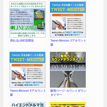
操作性とコスパでは
素材.ＣＯＭインフォトップ
出張所
キーワードスカウターＳの方が良いと思います。
初心者でもそれほど敷居は高くないと思いました。
慣れれば自分のものにできそうです。
キーワード選定は自力でやるより
ツールにまかせる方が断然いいと確信できました！
売れるLINE活用法
Tweet-Meister 2アカウント
版
【S.Y 様】
最初の設定が、少々頻雑でしたが
付属のPDF通りに進めればスムーズに行きました。
この、キーワードスカウターSは、
使い勝手がイイような感じがします。
これからどんどん使い込んでいきたいです。
【N.Y 様】
Tweet-Meister 5アカウント
販売ページ･カウントダウン
版
タイマー
キーワードスカウターSは
最初にヤフーのビジネスアカウントの設定や