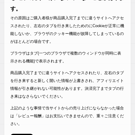
キーワードスカウターSを使い、
す。
更なるアクセスアップを図りたいです。
その原因はご購入者様が商品購入完了までに違うサイトへアクセ
【N.Y 様】
スされたり、左右のタブを行き来したためのにCookieが正常に機
間違いなくアフィリエイト活動の
能しないか、ブラウザのクッキー機能が故障してしまっているの
時間短縮になると感じました。
がほとんどの場合です。
これまでは時間をかけ
キーワードを選定していましたが、
ブラウザはタブ(一つのブラウザで複数のウィンドウが同時に表
ツールを使えばあっという間です。
示される機能)で表示されます。
これからは記事を書くことに集中出来そうです。
商品購入完了までに違うサイトへアクセスされたり、左右のタブ
【I.D 様】
を行き来すると新しく開いた情報が上書きされ、アフィリエイト
ノートPCでも使いたかったので
情報が引き継がれない可能性があります。決済完了までタブの行
2回目の購入です。
き来はなさらないでください。
キーワードスカウターで調べてメインのブログの
記事のタイトルを修正しただけで
上記のような事情で当サイトからの売り上げにならなかった場合
ＰＶがものすごく増えました。
は「レビュー報酬」はお支払いできませんので、重々ご注意くだ
さい。
今後も大切に使わせていただきます。