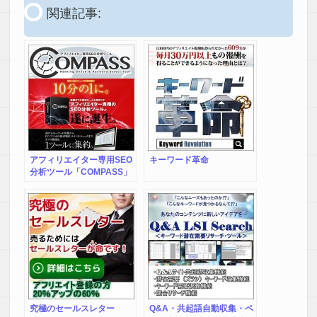
【K.N 様】
関連記事:
ネットでの評判がよかったのと、買い切り版という点がよか
ったので購入しました。
設定マニュアルも詳しく丁寧ですぐ簡単に設定できました。
検索ボリュームがあり、ライバルが少なくて弱いキーワード
を見つけて上位表示を実現できそうなのでアフィリエイトが
楽しくなりそうです。ガンガン使い倒していきたいです。
【H.T 様】
こんにちはSiriusに続いて
アフィリエイター専用SEO
キーワード革命
キーワードスカウターSを
分析ツール「COMPASS」
購入させていただきました。
正直インストールの際は
ジャバの更新等で大変手間取りました。
しかしソフトの内容は想像通り
使えそうなのでホットしています。
本格的な活用は使っていくうちに
マスターしようと思います。
究極のセールスレター
Q&A・共起語自動収集・ペ
今後ともよろしくお願いします。