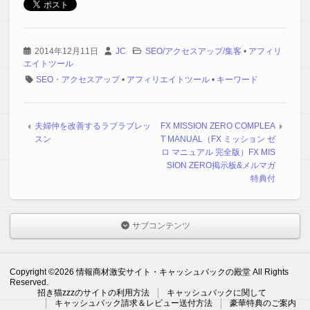
【T.M 様】
簡単に使い始めることができました。
説明も詳しく初めての人も簡単に使用できます。
2014年12月11日
JC
SEO/アクセスアップ/集客
•
アフィリ
エイトツール
キーワード検索を打ち込むと
少し待てばでてくるので大変ありがたいです。
SEO・アクセスアップ
•
アフィリエイトツール
•
キーワード
こんなに簡単だとは思わなかったです。
夫婦仲を改善するラブラブレッ
FX MISSION ZERO COMPLEA
【I.D 様】
スン
T MANUAL（FX ミッション ゼ
ブログ記事を書くときに
ロ マニュアル 完全版）FX MIS
いつもキーワードに悩んでいました。
SION ZERO掲示板&メルマガ
特典付
今まではキーワードプランナーで
地道に選んでいたのですが、
時間がかかってしまい肝心の記事を書く元気が・・・。
サブコンテンツ
そこで今回キーワードスカウターＳを購入しました。
キーワードをひとついれるだけでも、
次々に関連ワードができきます。
Copyright ©2026 情報商材激安サイト・キャッシュバックの殿堂 All Rights
Reserved.
招き猫zzzのサイトの利用方法
キャッシュバックに関して
自分では思いもよらなかったキーワードも
キャッシュバック請求＆レビュー送付方法
豪華特典のご案内
たくさんありスゴイの一言です。