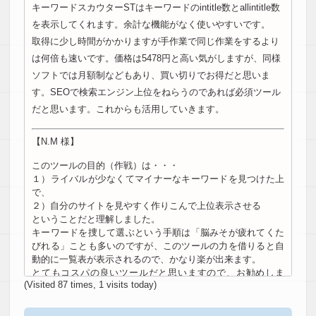
キーワードスカウターSTはキーワードのintitle数とallintitle数
を表示してくれます。余計な機能がなく使いやすいです。
取得に少し時間がかかりますが手作業で同じ作業をするより
は何倍も速いです。価格は5478円と高い気がしますが、同様
ソフトでは月額制などもあり、買い切りでお得だと思いま
す。SEOで検索エンジン上位をねらうのであれば必須ツール
だと思います。これからも活用していきます。
【N.M 様】
このツールの目的（作戦）は・・・
１）ライバルが少なくてマイナーなキーワードを見つけた上
で、
２）自分のサイトを見やすく作りこんで上位表示させる
ということだと理解しました。
キーワードを捜して選ぶという手順は「脳みそが疲れてくた
びれる」ことも多いのですが、このツールの力を借りると自
動的に一覧表が表示されるので、かなり楽が出来ます。
とてもコスパの良いツールだと思いますので、お勧めしま
(Visited 87 times, 1 visits today)
す。