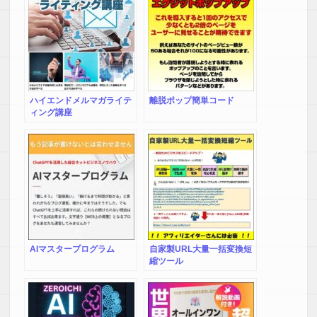
SEO関係の設定が面倒なんですが、
使ってみると競合の強さのチェックや、
検索上位に行けるかどうかの判断をするには
最適なツールだと思います。
お世辞抜きにいい商品だと思いますので、
キーワードリサーチに時間がかかって
なかなか作業が進まないという人はおススメです。
ハイエンドメルマガライテ
離脱ポップ簡単コード
ィング講座
パソコンのスペックが低いという人にも、
このツールを使ってもそんなに重くならないので、
ツールを動かしながらも、
アフィリ関係の作業をすることができます。
【K.S 様】
早速、このツールを少しだけ試してみたのですが、
第一印象は、「すごい！」の一言です。
これまでの自分が時間をかけて
AIマスタープログラム
自家製URL大量一括変換短
毎回キーワードを入れて
縮ツール
検索数や他の情報を確認していたのが
一瞬のうちに済んでしまいます。
これまでの自分は何をしていたんだろう？