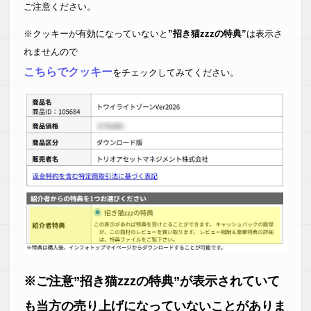
キーワード選定のアイディアや
ご注意ください。
労力に掛かる時間が短縮されました。
※クッキーが有効になっていないと
”招き猫zzzの特典”
は表示さ
安いのも魅力でコスパは最強だと思います。
れませんので
大変満足しております。
こちらでクッキー
をチェックしてみてください。
【O.Y 様】
まだ使用し始めたばかりですが、
とても使いやすく、
また有用なツールであると感じております。
キーワードを調べる時間が短縮され、
その分他の作業に時間を回す事が出来るので
非常にいいツールです。
【T.Y 様】
使い方が難しくて、最初は戸惑いました。
早く使いこなせるようになりたいです！
【K.T 様】
※ご注意”招き猫zzzの特典”が表示されていて
キーワード選定に膨大な時間を費やしていたので、
キーワードスカウターSで効率化ができそうです。
も当方の売り上げになっていないことがありま