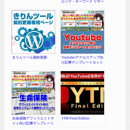
ルソナ・キーワード リサー
チツール｜Q&A LSI
【K.M 様】
Search｜年間会員
はじめの設定に戸惑いましたが
丁寧なマニュアル付きだったので、
慣れない私でも
さほど手こずることもなく設定できました。
ツール自体は多機能なんですが
すべてを一気に調べようとすると、
きりんツール契約更新
Youtube/アクセスアップ向
自動でもかなり時間がかかりますね。
け記事テンプレートセット
パック！by広告素材.ＣＯＭ
自分の使いたいポイントだけに絞ってうまく使うのに、
インフォトップ出張所
多少慣れがいりそうです。
【A.T 様】
最初の登録作業がやや時間がかかりましたが、
その都度質問が出来るので心強かったです。
イメージしていたよりも
スタイリッシュなデザインでした。
生命保険アフィリエイトサ
YTM Final Edition
イト向け記事テンプレート
上位版とどちらにしようか迷ったのですが、
と図解セットパックby広告