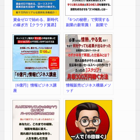
資金ゼロで始める、新時代
「6つの秘密」で実現する
の稼ぎ方【クラウド貿易】
副業の新常識！ 副業で
「賢くラク」して稼ぐ副業
マニュアル（完全版）-少し
の努力で、健康を犠牲にせ
ずにすぐに使える現金と第
２の収入源を確保する、あ
なたに合った副業成功法!!-
［6億円］情報ビジネス講
情報販売ビジネス構築メソ
座
ッド