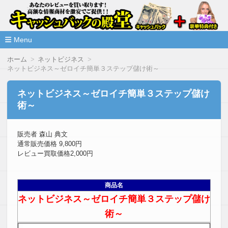
高額な情報商材をレビューを買い取ることで激安で購入できま
情報商材激安サイト・キャッシ
ュバックの殿堂
Menu
コ
ホーム
ネットビジネス
ン
ネットビジネス～ゼロイチ簡単３ステップ儲け術～
テ
ン
ツ
ネットビジネス～ゼロイチ簡単３ステップ儲け
へ
術～
移
動
販売者 森山 典文
通常販売価格 9,800円
レビュー買取価格2,000円
商品名
ネットビジネス～ゼロイチ簡単３ステップ儲け
術～