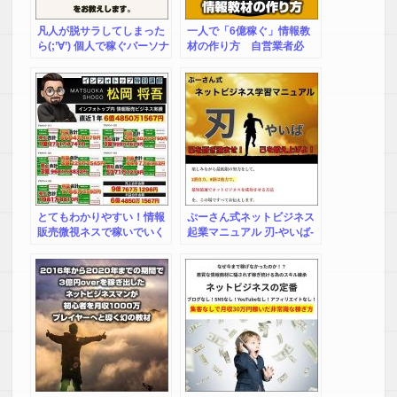
凡人が脱サラしてしまった
一人で「6億稼ぐ」情報教
ら(;’∀’) 個人で稼ぐパーソナ
材の作り方 自営業者必
ルビジネスの始め方
見！
とてもわかりやすい！情報
ぷーさん式ネットビジネス
販売微視ネスで稼いでいく
起業マニュアル 刃-やいば-
ための話