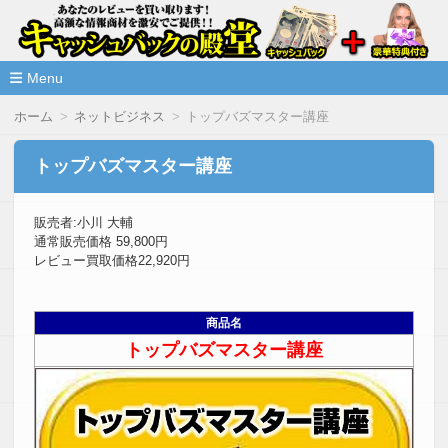
高額な情報商材をレビューを買い取ることで激安で購入できま
情報商材激安サイト・キャッシ
ュバックの殿堂
Menu
コ
ホーム
ネットビジネス
トップバズマスター講座
ン
テ
ン
トップバズマスター講座
ツ
へ
移
販売者:小川 大輔
動
通常販売価格 59,800円
レビュー買取価格22,920円
商品名
トップバズマスター講座