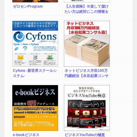
ゼロセンProgram
【人生保険】※楽して儲け
たい方は絶対にこの情報を
購入しないで下さい。 「本
当に起業を目指す方向けの
情報」 （大手6社ブログに
同時に自動予約投稿出来る
システム、Twitter自動投稿
システムの手引きetcオマケ
付き）
Cyfons -新世界スクールシ
ネットビジネス月収100万
ステム-
円継続法【水谷起業コンサ
ル塾】
e-bookビジネス
ビジネスYouTubeの極意