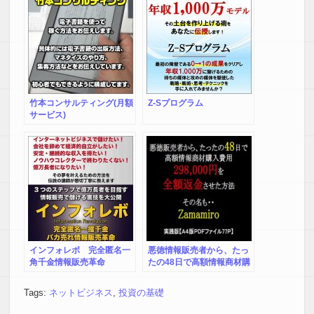
竹本コンサルティング(月額
Z-Sプログラム
サービス)
インフォレボ 完全匿名一
悪徳情報販売者から、たっ
角千金情報販売革命
たの48日で高額情報商材購
入費用298,000円を全額返
金させた方法 マニュアル
Tags:
ネットビジネス
,
投資の基礎
名「Zamamiro」