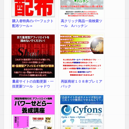
購入者特典のパーフェクト
高クリック商品一発検索ツ
配布ツール＝
ール Aハッチン
109ten.info（14日間ライセ
ンス）
量産サイトの自動更新・一
再販商材１０８本プレミア
括更新ツール シャドウ
パック
ズ ～ Shadows