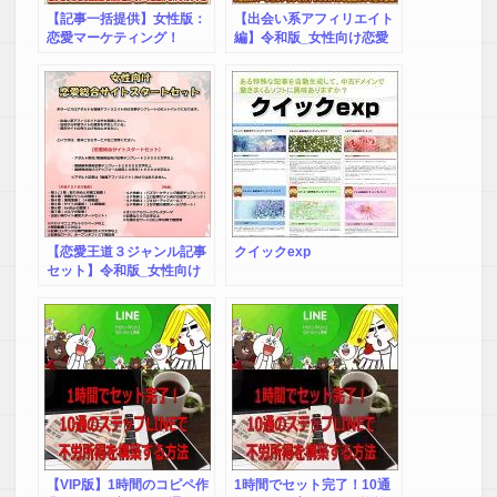
す。無料版もプレゼント
【記事一括提供】女性版：
【出会い系アフィリエイト
中。
恋愛マーケティング！
編】令和版_女性向け恋愛
マーケティング！
【恋愛王道３ジャンル記事
クイックexp
セット】令和版_女性向け
恋愛マーケティング！
【VIP版】1時間のコピペ作
1時間でセット完了！10通