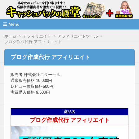
高額な情報商材をレビューを買い取ることで激安で購入できま
情報商材激安サイト・キャッシ
ュバックの殿堂
Menu
コ
ホーム
アフィリエイト
アフィリエイトツール
ン
ブログ作成代行 アフィリエイト
テ
ン
ツ
ブログ作成代行 アフィリエイト
へ
移
動
販売者:株式会社エターナル
通常販売価格 10,000円
レビュー買取価格500円
実質購入価格 9,500円
商品名
ブログ作成代行 アフィリエイト