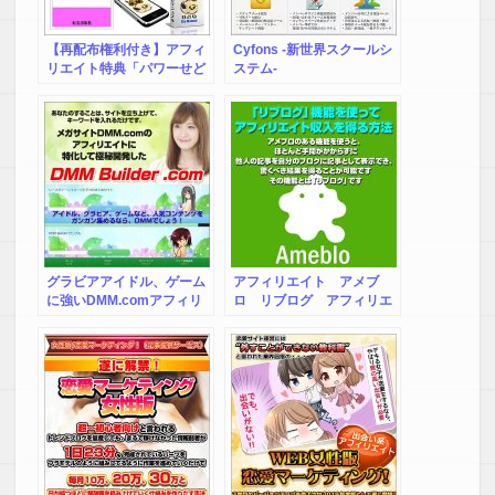
【再配布権利付き】アフィ
Cyfons -新世界スクールシ
リエイト特典「パワーせど
ステム-
らー養成講座」
グラビアアイドル、ゲーム
アフィリエイト アメブ
に強いDMM.comアフィリ
ロ リブログ アフィリエ
エイトを最大効率化する新
イト アメーバブログ
発想ツールDMM
SEO アクセスアップ
Builder.com。キーワード
を入れるだけで、アフィリ
エイトコンテンツが自動で
蓄積していく仕組みのこの
ツールは、日本最大級ＥＣ
サイトDMM.comのアフィ
リエイトを効率的に行うサ
イトを簡単作成運営できま