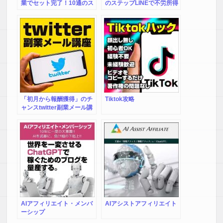
業でセット完了！10通のス
のステップLINEで不労所得
テップLINEで不労所得を構
構築術」のプロモーション
築する方法＆10つの特典
LINE
「初月から報酬獲得」のチ
Tiktok攻略
ャンスtwitter副業メール講
座
AIアフィリエイト・メンバ
AIアシストアフィリエイト
ーシップ