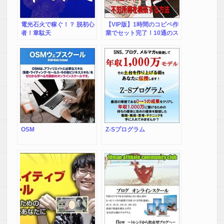
電光石火で稼ぐ！？ 脱初心
【VIP版】1時間のコピペ作
者！韋駄天
業でセット完了！10通のス
テップLINEで不労所得を構
築する方法＆10つの特典
OSM
Z-Sプログラム