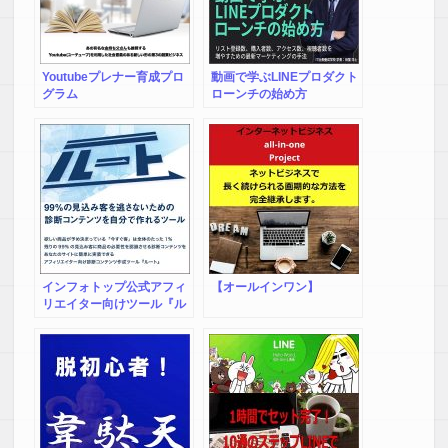
Youtubeプレナー育成プロ
動画で学ぶLINEプロダクト
グラム
ローンチの始め方
インフォトップ公式アフィ
【オールインワン】
リエイター向けツール『ル
ート』