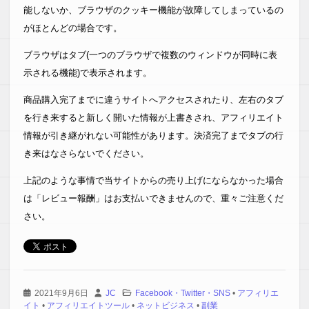
能しないか、ブラウザのクッキー機能が故障してしまっているの
がほとんどの場合です。
ブラウザはタブ(一つのブラウザで複数のウィンドウが同時に表
示される機能)で表示されます。
商品購入完了までに違うサイトへアクセスされたり、左右のタブ
を行き来すると新しく開いた情報が上書きされ、アフィリエイト
情報が引き継がれない可能性があります。決済完了までタブの行
き来はなさらないでください。
上記のような事情で当サイトからの売り上げにならなかった場合
は「レビュー報酬」はお支払いできませんので、重々ご注意くだ
さい。
2021年9月6日
JC
Facebook・Twitter・SNS
•
アフィリエ
イト
•
アフィリエイトツール
•
ネットビジネス
•
副業