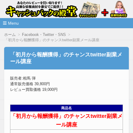
高額な情報商材をレビューを買い取ることで激安で購入できま
情報商材激安サイト・キャッシ
ュバックの殿堂
Menu
コ
ホーム
Facebook・Twitter・SNS
ン
「初月から報酬獲得」のチャンスtwitter副業メール講座
テ
ン
ツ
「初月から報酬獲得」のチャンスtwitter副業メ
へ
ール講座
移
動
販売者:相馬 弾
通常販売価格 39,800円
レビュー買取価格 19,000円
商品名
「初月から報酬獲得」のチャンスtwitter副業メ
ール講座