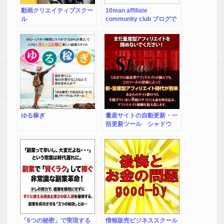
動画クリエイティブスクー
10man affiliate
ル
community club ブログで
月収10万円を稼ぐためのオ
ンラインスクール
ゆる稼ぎ
量産サイトの自動更新・一
括更新ツール シャドウ
ズ ～ Shadows
「6つの秘密」で実現する
情報販売ビジネススクール