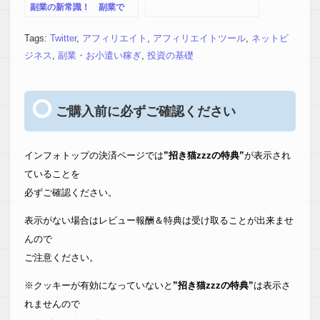
副業の新常識！ 副業で
「賢くラク」して稼ぐ副業
マニュアル（完全版）-少し
Tags:
Twitter
,
アフィリエイト
,
アフィリエイトツール
,
ネットビ
の努力で、健康を犠牲にせ
ジネス
,
副業・お小遣い稼ぎ
,
投資の基礎
ずにすぐに使える現金と第
２の収入源を確保する、あ
なたに合った副業成功法!!-
ご購入前に必ずご確認ください
インフォトップの決済ページでは
”招き猫zzzの特典”
が表示され
ていることを
必ずご確認ください。
表示がない場合はレビュー報酬＆特典は受け取ることが出来ませ
んので
ご注意ください。
※クッキーが有効になっていないと
”招き猫zzzの特典”
は表示さ
れませんので