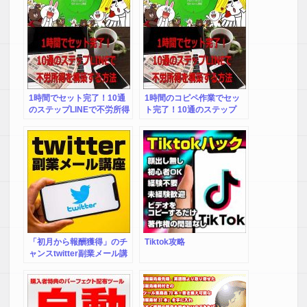
1時間でセット完了！10通
1時間のコピペ作業でセッ
のステップLINEで不労所得
ト完了！10通のステップ
構築術」のプロモーション
LINEで不労所得を構築する
LINE
方法＆９つの特典
「初月から報酬獲得」のチ
Tiktok攻略
ャンスtwitter副業メール講
座