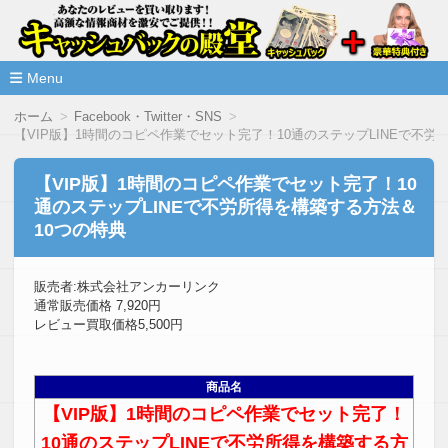
高額な情報商材をレビューを買い取ることで激安で購入できま
情報商材激安サイト・キャッシ
ュバックの殿堂
Menu
コ
ホーム
Facebook・Twitter・SNS
ン
【VIP版】1時間のコピペ作業でセット完了！10通のステップLINEで不労
テ
ン
ツ
【VIP版】1時間のコピペ作業でセット完了！10
へ
通のステップLINEで不労所得を構築する方法＆
移
動
10つの特典
販売者:株式会社アンカーリンク
通常販売価格 7,920円
レビュー買取価格5,500円
商品名
【VIP版】1時間のコピペ作業でセット完了！
10通のステップLINEで不労所得を構築する方