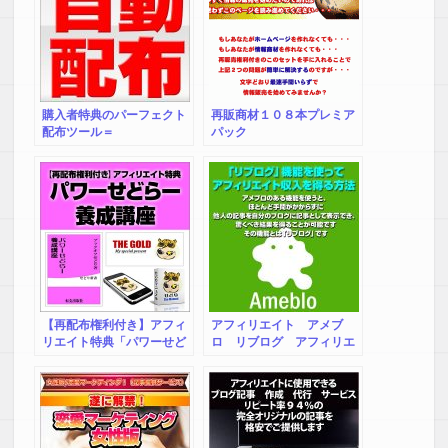
購入者特典のパーフェクト
再販商材１０８本プレミア
配布ツール＝
パック
109ten.info（14日間ライセ
ンス）
【再配布権利付き】アフィ
アフィリエイト アメブ
リエイト特典「パワーせど
ロ リブログ アフィリエ
らー養成講座」
イト アメーバブログ
SEO アクセスアップ