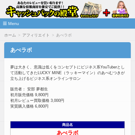
高額な情報商材をレビューを買い取ることで激安で購入できま
情報商材激安サイト・キャッシ
ュバックの殿堂
Menu
コ
ホーム
アフィリエイト
あべラボ
ン
テ
ン
あべラボ
ツ
へ
移
夢は大きく、意識は低くをコンセプトにビジネス系YouTuberとし
動
て活動してきたLUCKY MINE（ラッキーマイン）のあべむつきが
立ち上げるビジネス系オンラインサロン
販売者： 安部 夢都生
初月販売価格 9,800円
初月レビュー買取価格 3,000円
実質購入価格 6,800円
商品名
あべラボ