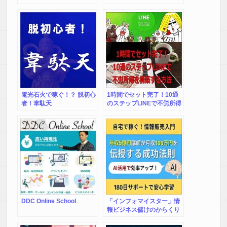
電光石火で稼ぐ！？ 脱初心
1時間でセット完了！10通
者！韋駄天
のステップLINEで不労所得
構築術」のプロモーション
LINE
DDC Online School
「インフォマイスター」情
報ビジネス儲けのからくり