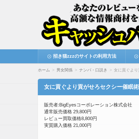
高額な情報商材をレビューを買い取ることで
情報商材激安サイト・
コ
招き猫zzzのサイトの利用方法
ン
テ
ン
ホーム
男女関係
ナンパ・口説き
女に貢ぐより
ツ
へ
移
女に貢ぐより貢がせろセクシー催眠術
動
販売者:BigEyesコーポレーション株式会社
通常販売価格 29,800円
レビュー買取価格8,800円
実質購入価格 21,000円