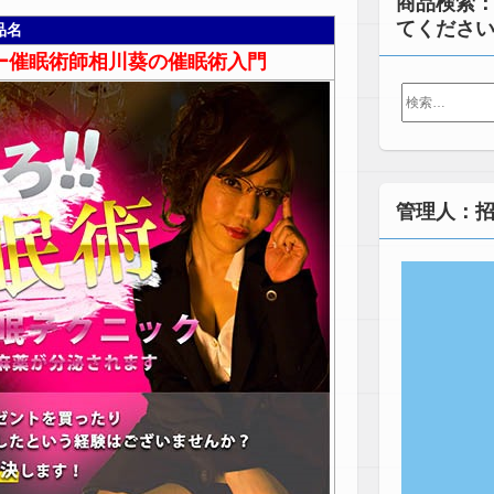
商品検索
てくださ
品名
ー催眠術師相川葵の催眠術入門
検
索:
管理人：招