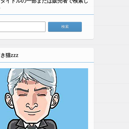
：タイトルの一部または販売者で検索し
い
き猫zzz