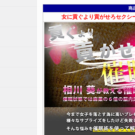
商
女に貢ぐより貢がせろセクシ