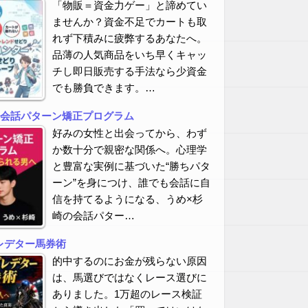
「物販＝資金力ゲー」と諦めてい
ませんか？資金不足でカートも取
れず下積みに疲弊するあなたへ。
品薄の人気商品をいち早くキャッ
チし即日販売する手法なら少資金
でも勝負できます。…
の会話パターン矯正プログラム
好みの女性と出会ってから、わず
か数十分で親密な関係へ。心理学
と豊富な実例に基づいた“勝ちパタ
ーン”を身につけ、誰でも会話に自
信を持てるようになる、うめ×杉
崎の会話パター…
レデター馬券術
的中するのにお金が残らない原因
は、馬選びではなくレース選びに
ありました。1万超のレース検証