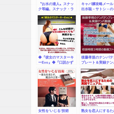
〝お水の達人〟スナッ
キャバ嬢攻略メール
ク等編。スナック・ラ
出水聡－サトシ－の
ウンジ・パブなどでの
ャバ嬢攻略メールテ
飲み方、モテ方、経費
ニック＞
削減のノウハウマニュ
アル集。
◆『彼女のマスターキ
後藤孝規のナンパテ
ーEvo』◆『口説かず
プレート＆実録ナン
に女が落ちる究極の方
動画
法…』 WL-A123
女性を‘いじる’技術
熟女を恋人にするた