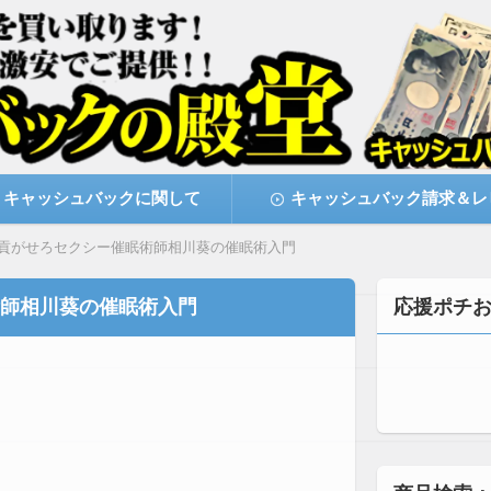
激安で購入できます
キャッシュバックの殿堂
キャッシュバックに関して
キャッシュバック請求＆レ
貢がせろセクシー催眠術師相川葵の催眠術入門
師相川葵の催眠術入門
応援ポチ