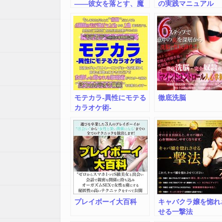
――彼女を落とす、魔
の実践マニュアル
法の言葉
モテカラ-異性にモテる
徹底洗脳
カラオケ術-
プレイボーイ大百科
キャバクラ嬢を惚れ
せる一撃法