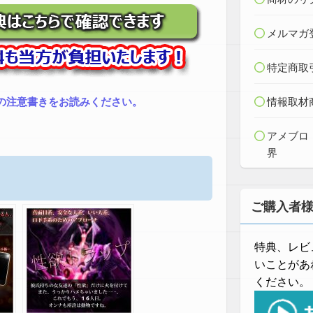
メルマガ
特定商取
の注意書きをお読みください。
情報取材
アメブロ
界
ご購入者
特典、レビ
いことがあ
ください。