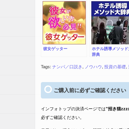
彼女ゲッター
ホテル誘導メソッド
辞典
Tags:
ナンパ／口説き
,
ノウハウ
,
投資の基礎
,
ご購入前に必ずご確認ください
インフォトップの決済ページでは
”招き猫zz
必ずご確認ください。