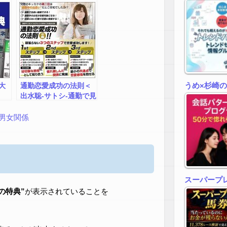
うめ×杉崎
大
通勤恋愛成功の法則＜
出水聡-サトシ-通勤で見
かける美女と恋愛を成
功させるテクニック＞
男女関係
スーパープ
zの特典”
が表示されていることを