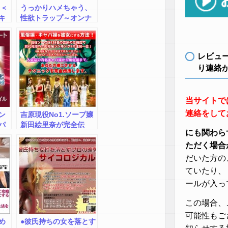
 ＜
うっかりハメちゃう、
キ
性欲トラップ～オンナ
ク
友達と、とりあえず一
発ヤる技術
レビュ
り連絡
当サイトで
連絡をして
ン
吉原現役No1.ソープ嬢
パ
新田絵里奈が完全伝
にも関わら
授 口説きの極秘・裏
技テクニック本風俗
ただく場合
嬢・キャバ嬢を彼女に
だいた方の
する方法！＆キャバ
ていたり、
嬢、GET法！
ールが入っ
この場合、
可能性もご
め
●彼氏持ちの女を落とす