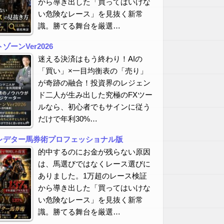
から導き出した「買ってはいけな
い危険なレース」を見抜く新常
識。勝てる舞台を厳選…
ーンVer2026
迷える決済はもう終わり！AIの
「買い」×一目均衡表の「売り」
が奇跡の融合！投資界のレジェン
ド二人が生み出した究極のFXツー
ルなら、初心者でもサインに従う
だけで年利30%…
レデター馬券術プロフェッショナル版
的中するのにお金が残らない原因
は、馬選びではなくレース選びに
ありました。1万超のレース検証
から導き出した「買ってはいけな
い危険なレース」を見抜く新常
識。勝てる舞台を厳選…