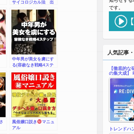
知らせする
サイコロジカル法 出
です。
水聡の略奪成功法
人気記事
中年男が美女を虜にす
る(容赦なき戦略4ステ
【徹底的な研
ップ) 長寺忠浩
の集大成】 R
さ
風俗嬢口説き
マニュ
アル
トレンドハ