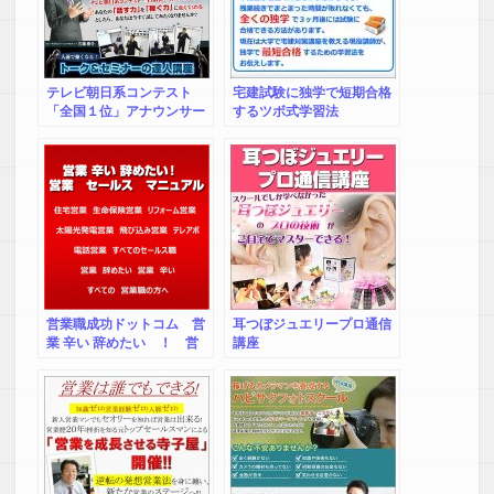
テレビ朝日系コンテスト
宅建試験に独学で短期合格
「全国１位」アナウンサー
するツボ式学習法
が明かす「トーク＆セミナ
ーの達人」講座DVD
営業職成功ドットコム 営
耳つぼジュエリープロ通信
業 辛い 辞めたい ！ 営
講座
業 セールス マニュア
ル 断られても落ち込まな
い自分になるための メン
タル改善トレーニング 住
宅営業 生命保険営業 リ
フォーム営業 太陽光発電
営業 飛び込み営業 テレ
アポ 電話営業 すべての