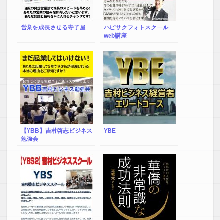
セールス職 営業 辞めた
い 営業 辛い すべて
の 営業職の方へ
営業を成長させる寺子屋
ハピサクフォトスクール
web講座
【YBB】吉村啓志ビジネス
YBE
勉強会