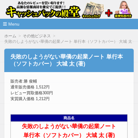
高額な情報商材をレビューを買い取ることで激安で購入できま
情報商材激安サイト・キャッシ
ュバックの殿堂
Menu
コ
ホーム
その他ビジネス
ン
失敗のしようがない華僑の起業ノート 単行本（ソフトカバー） 大城 太 (著
テ
ン
ツ
失敗のしようがない華僑の起業ノート 単行本
へ
（ソフトカバー） 大城 太 (著)
移
動
販売者:勝 俊輔
通常販売価格 1,512円
レビュー買取価格300円
実質購入価格 1,212円
商品名
失敗のしようがない華僑の起業ノート
単行本（ソフトカバー） 大城 太 (著)