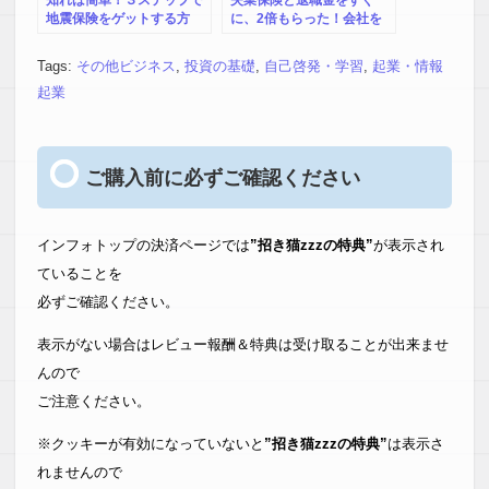
地震保険をゲットする方
に、2倍もらった！会社を
法！【木造構造編】
辞めて102万5,110円得した
法<サポート版>
Tags:
その他ビジネス
,
投資の基礎
,
自己啓発・学習
,
起業・情報
起業
ご購入前に必ずご確認ください
インフォトップの決済ページでは
”招き猫zzzの特典”
が表示され
ていることを
必ずご確認ください。
表示がない場合はレビュー報酬＆特典は受け取ることが出来ませ
んので
ご注意ください。
※クッキーが有効になっていないと
”招き猫zzzの特典”
は表示さ
れませんので