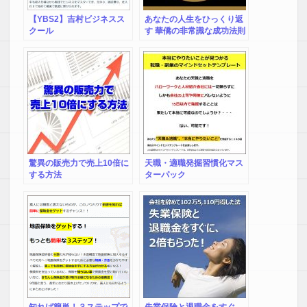
【YBS2】吉村ビジネスス
あなたの人生をひっくり返
クール
す 華僑の非常識な成功法則
驚異の販売力で売上10倍に
天職・適職発掘習慣化マス
する方法
ターパック
知れば簡単！３ステップで
失業保険と退職金をすぐ