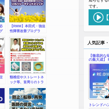
知らせする
です。
必
【RMM】本田式・強迫
グ
性障害改善プログラ
ム リカバリーマイン
】
ドメソッド
人気記事
【徹底的な研
の集大成】 R
症
頸椎症やストレートネ
ック等、首周りのトラ
ブルを根本から改善す
る、機能枕付きプログ
ラム
トレンドハ