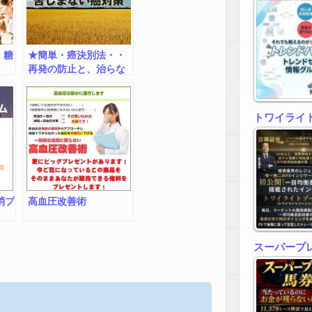
・糖
★簡単・癌決別法・・
再発の防止と、治らな
い癌と 自分で決別す
る ノーリスクで 安
価で 誰でもできる簡
トワイライトゾ
単な方法
消プ
高血圧改善術
スーパープ