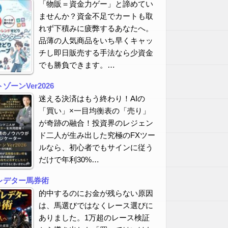
「物販＝資金力ゲー」と諦めてい
ませんか？資金不足でカートも取
れず下積みに疲弊するあなたへ。
品薄の人気商品をいち早くキャッ
チし即日販売する手法なら少資金
でも勝負できます。…
ーンVer2026
迷える決済はもう終わり！AIの
「買い」×一目均衡表の「売り」
が奇跡の融合！投資界のレジェン
ド二人が生み出した究極のFXツー
ルなら、初心者でもサインに従う
だけで年利30%…
レデター馬券術
的中するのにお金が残らない原因
は、馬選びではなくレース選びに
ありました。1万超のレース検証