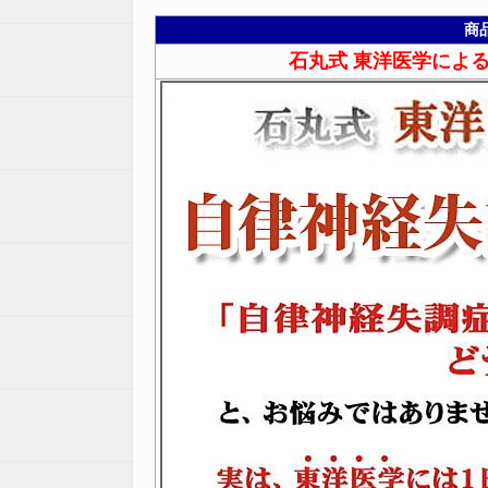
商
石丸式 東洋医学によ