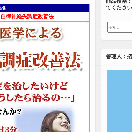
商品検索
てくださ
品名
る自律神経失調症改善法
検
索:
管理人：招