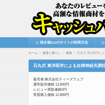
高額な情報商材をレビューを買い取ることで
情報商材激安サイト・
コ
招き猫zzzのサイトの利用方法
ン
テ
ン
ホーム
家庭と暮らし
健康
石丸式 東洋医学に
ツ
へ
移
石丸式 東洋医学による自律神経失調
動
販売者:株式会社ティーズウェブ
通常販売価格 12,800円
レビュー買取価格0円
実質購入価格 12,800円