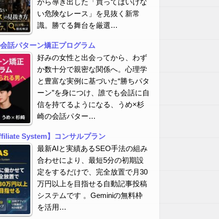
から導き出した「買ってはいけな
い危険なレース」を見抜く新常
識。勝てる舞台を厳選…
の会話パターン矯正プログラム
好みの女性と出会ってから、わず
か数十分で親密な関係へ。心理学
と豊富な実例に基づいた“勝ちパタ
ーン”を身につけ、誰でも会話に自
信を持てるようになる、うめ×杉
崎の会話パター…
Affiliate System】コンサルプラン
最新AIと実績あるSEO手法の組み
合わせにより、最短5分の初期設
定をするだけで、完全放置で月30
万円以上を目指せる自動記事投稿
システムです 。Geminiの無料枠
を活用…