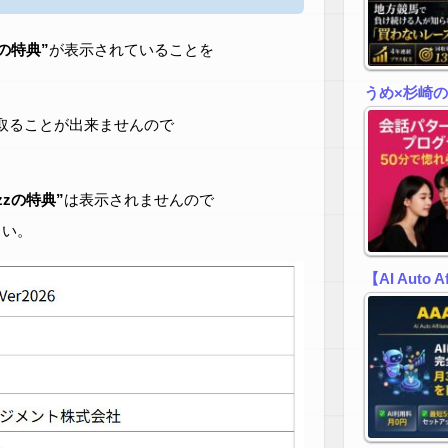
zの特典”
が表示されていることを
うめ×杉崎
取ることが出来ませんので
zzの特典”
は表示されませんので
さい。
【AI Auto 