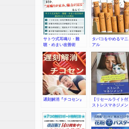
サトウ式耳鳴り・難
タバコをやめるマニ
聴・めまい改善術
アル
遅刻解消『チコセン』
【リセールライト付
ストレスマネジメン
マニュアル