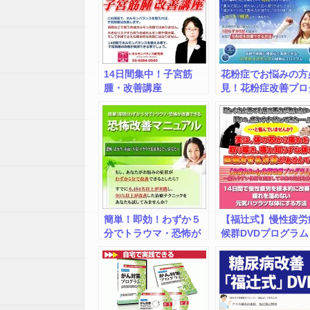
14日間集中！子宮筋
花粉症でお悩みの方
腫・改善講座
見！花粉症改善プロ
ラム「花粉バスタ
ー」 【公式サイト
簡単！即効！わずか５
【福辻式】慢性疲労
分でトラウマ・恐怖が
候群DVDプログラム
改善できる【恐怖改善
マニュアル（DVD教
材）】 無料電話サポ
ート＆返金保証付き