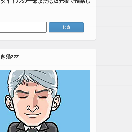
：タイトルの一部または販売者で検索し
い
き猫zzz