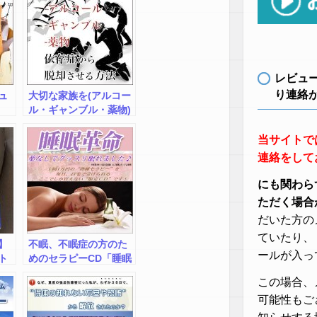
レビュ
り連絡
ュ
大切な家族を(アルコー
ル・ギャンブル・薬物)
依存症から脱却させる
方法-自宅治療型特別動
当サイトで
画マニュアル-
連絡をして
にも関わら
ただく場合
だいた方の
ていたり、
】
不眠、不眠症の方のた
ールが入っ
ト
めのセラピーCD「睡眠
革命」
この場合、
可能性もご