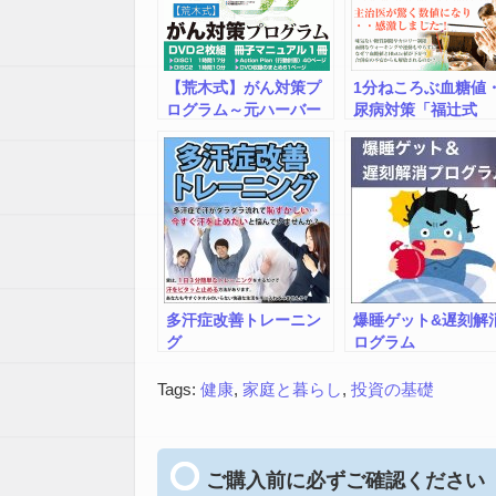
【荒木式】がん対策プ
1分ねころぶ血糖値
ログラム～元ハーバー
尿病対策「福辻式
ド大学准教授が考案し
DVD」
た画期的な食事法～
多汗症改善トレーニン
爆睡ゲット&遅刻解
グ
ログラム
Tags:
健康
,
家庭と暮らし
,
投資の基礎
ご購入前に必ずご確認ください