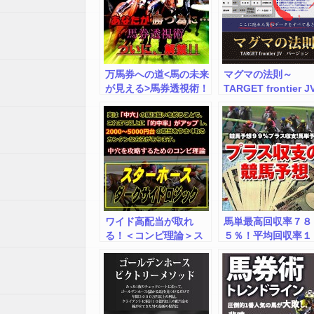
万馬券への道<馬の未来
マグマの法則～
が見える>馬券透視術！
TARGET frontier
バージョン～
ワイド高配当が取れ
馬単最高回収率７８
る！＜コンピ理論＞ス
５％！平均回収率１
ターホース◆ダークサ
５％
イドロジック