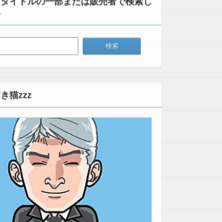
：タイトルの一部または販売者で検索し
い
き猫zzz