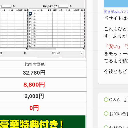
招き猫zzzの
当サイトは
これもひと
す。ありが
「安い」「
をモットー
てるよう精
七翔 大野勉
今後ともど
32,780円
8,800円
2,000円
Q＆A 
0円
お問い合
商材のリ