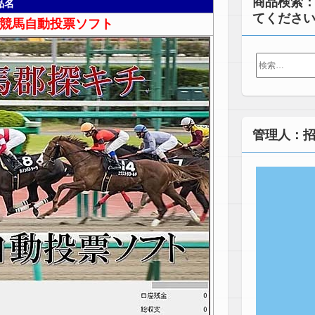
商品検索
品名
てくださ
競馬自動投票ソフト
検
索:
管理人：招