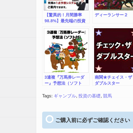
【驚異的！月間勝率
ディーランサー２
98.8%】最先端の投資
競馬「１点予想システ
ム」
3連複『万馬券レーダ
南関★チェイス・ザ
ー』予想法（ソフト
ダブルスター
付）
Tags:
ギャンブル
,
投資の基礎
,
競馬
ご購入前に必ずご確認ください