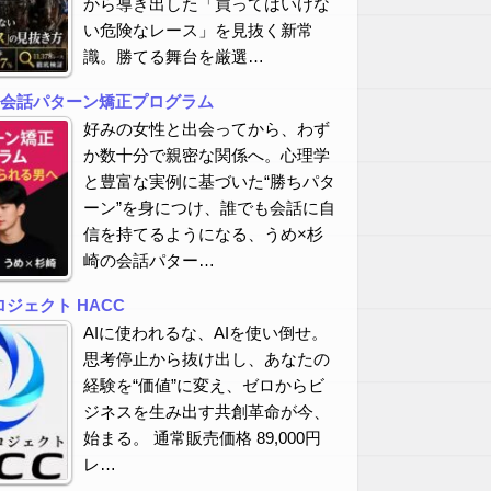
から導き出した「買ってはいけな
い危険なレース」を見抜く新常
識。勝てる舞台を厳選…
の会話パターン矯正プログラム
好みの女性と出会ってから、わず
か数十分で親密な関係へ。心理学
と豊富な実例に基づいた“勝ちパタ
ーン”を身につけ、誰でも会話に自
信を持てるようになる、うめ×杉
崎の会話パター…
ジェクト HACC
AIに使われるな、AIを使い倒せ。
思考停止から抜け出し、あなたの
経験を“価値”に変え、ゼロからビ
ジネスを生み出す共創革命が今、
始まる。 通常販売価格 89,000円
レ…