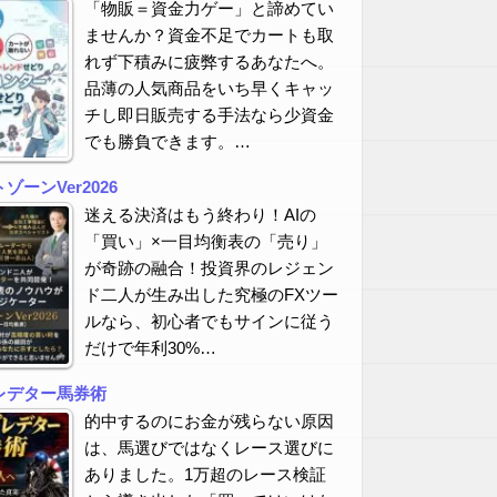
「物販＝資金力ゲー」と諦めてい
ませんか？資金不足でカートも取
れず下積みに疲弊するあなたへ。
品薄の人気商品をいち早くキャッ
チし即日販売する手法なら少資金
でも勝負できます。…
ーンVer2026
迷える決済はもう終わり！AIの
「買い」×一目均衡表の「売り」
が奇跡の融合！投資界のレジェン
ド二人が生み出した究極のFXツー
ルなら、初心者でもサインに従う
だけで年利30%…
レデター馬券術
的中するのにお金が残らない原因
は、馬選びではなくレース選びに
ありました。1万超のレース検証