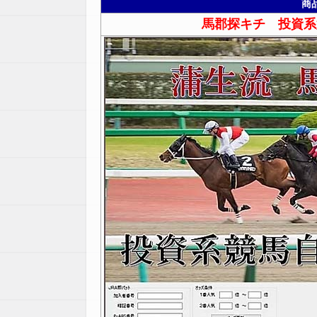
商
馬郡探キチ 投資系