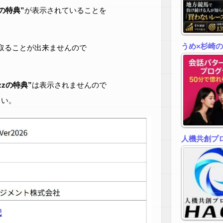
zの特典”
が表示されていることを
うめ×杉崎
取ることが出来ませんので
zzの特典”
は表示されませんので
さい。
人機共創プロ