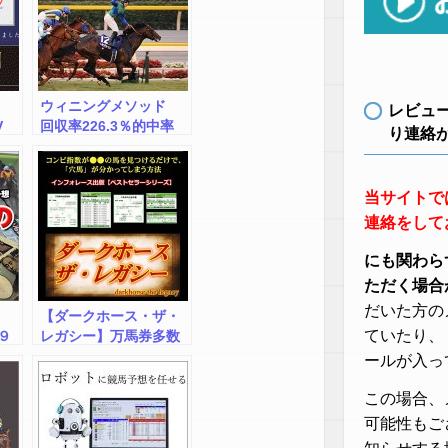
ウィニングメソッド
レビュ
 JV
回収率226.3％的中率
り連絡
45.8％ 遂に解禁,激安,
キャッシュバック,豪華
特典付！
当サイトで
連絡をして
にも関わら
ただく場合
だいた方の
【ダークホース・ザ・
ていたり、
９
レガシー】万馬券多数
的中！激走穴馬を見つ
ールが入っ
ける法則
この場合、
可能性もご