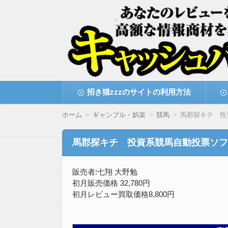
高額な情報商材をレビューを買い取ることで
情報商材激安サイト・
コ
招き猫zzzのサイトの利用方法
ン
テ
ン
ホーム
ギャンブル・娯楽
競馬
馬郡探キチ 投
ツ
へ
移
馬郡探キチ 投資系競馬自動投票ソフ
動
販売者:七翔 大野勉
初月販売価格 32,780円
初月レビュー買取価格8,800円