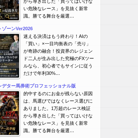
から導き出した「買ってはいけな
い危険なレース」を見抜く新常
識。勝てる舞台を厳選…
ーンVer2026
迷える決済はもう終わり！AIの
「買い」×一目均衡表の「売り」
が奇跡の融合！投資界のレジェン
ド二人が生み出した究極のFXツー
ルなら、初心者でもサインに従う
だけで年利30%…
レデター馬券術プロフェッショナル版
的中するのにお金が残らない原因
は、馬選びではなくレース選びに
ありました。1万超のレース検証
から導き出した「買ってはいけな
い危険なレース」を見抜く新常
識。勝てる舞台を厳選…