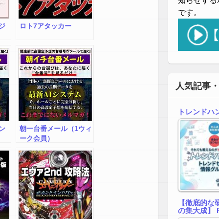
知らせする
です。
ジ
ロト7アタッカー
人気記事
トレンドハ
ン
朝一台番メール（1ウィ
ーク会員）
【徹底的な研
の集大成】 R