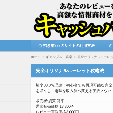
高額な情報商材をレビューを買い取ることで
情報商材激安サイト・
コ
招き猫zzzのサイトの利用方法
ン
テ
ン
ホーム
ギャンブル・娯楽
完全オリジナルルーレ
ツ
へ
移
完全オリジナルルーレット攻略法
動
勝率98.9％理論！初心者でも再現可能な完
を増やし、趣味を収入源へ変える実践ノウハ
販売者:須賀 龍平
通常販売価格 18,800円
レビュー買取価格3,000円