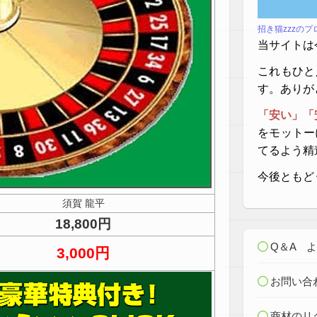
招き猫zzzの
当サイトは
これもひと
す。ありが
「安い」「
をモットー
てるよう精
今後ともど
須賀 龍平
18,800円
Q＆A 
3,000円
お問い合
商材のリ