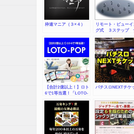
枠連マニア（３×４）
リモート・ビューイ
グ式 ３ステップ 
ンバーズ３
【合計2億以上！】ロト
パチスロNEXTチケ
6で1等当選！「LOTO-
POP」