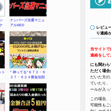
ン
ナンバーズ当選マニュ
ナ
アルNEO
レビュ
り連絡
当サイトで
連絡をして
にも関わら
ただく場合
ット
” 神ってる”６７２・６
だいた方の
２７・６２４黄金法則
「 一日２０００円しか
ていたり、
稼げないワンコイン競
ールが入っ
艇必勝法」
この場合、
可能性もご