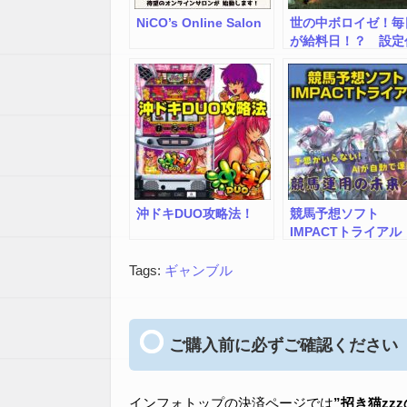
NiCO’s Online Salon
世の中ボロイゼ！毎
が給料日！？ 設定
行サポート付き完全
動ブックメーカー投
ソフトアンダーベッ
サッカー版！
沖ドキDUO攻略法！
競馬予想ソフト
IMPACTトライアル
Tags:
ギャンブル
ご購入前に必ずご確認ください
インフォトップの決済ページでは
”招き猫zz