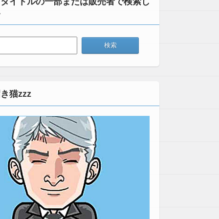
：タイトルの一部または販売者で検索し
い
き猫zzz