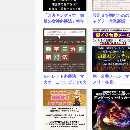
「万舟キングⅤ世 競
設定６を掴むための
艇の女神必勝法」毎年
ャグラー営業裏話
２００本以上の万舟を
的中し続けている理論
的で簡単なコツ
ルーレット必勝法 マ
朝一台番メール（マ
カオ・ヨーロピアン0タ
スリー会員）
イプ限定版 数字三分
割暗記法