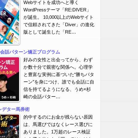
Webサイトを成功へと導く
WordPressテーマ「RE:DIVER」
が誕生。 10,000以上のWebサイト
で信頼されてきた「Diver」の進化
版として誕生した「RE…
の会話パターン矯正プログラム
好みの女性と出会ってから、わず
か数十分で親密な関係へ。心理学
と豊富な実例に基づいた“勝ちパタ
ーン”を身につけ、誰でも会話に自
信を持てるようになる、うめ×杉
崎の会話パター…
レデター馬券術
的中するのにお金が残らない原因
は、馬選びではなくレース選びに
ありました。1万超のレース検証