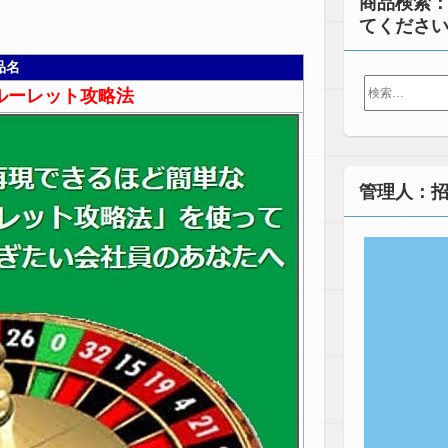
商品検索
てくださ
品名
検
ルーレット攻略法
索:
管理人：招