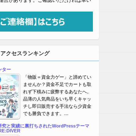
場合があります。ご確認いただければ幸い
・アクセスランキング
ンター
「物販＝資金力ゲー」と諦めてい
ませんか？資金不足でカートも取
れず下積みに疲弊するあなたへ。
品薄の人気商品をいち早くキャッ
チし即日販売する手法なら少資金
でも勝負できます。…
究と実績に裏打ちされたWordPressテーマ
E:DIVER