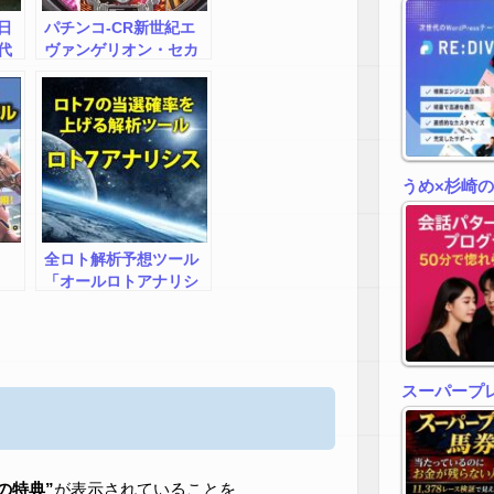
日
パチンコ-CR新世紀エ
代
ヴァンゲリオン・セカ
自
ンドインパクト 確変継
資
続打法。今なら立ち回
ト
り打法+多機種の攻略法
の特典付！
うめ×杉崎
全ロト解析予想ツール
「オールロトアナリシ
ス
スーパープ
zの特典”
が表示されていることを