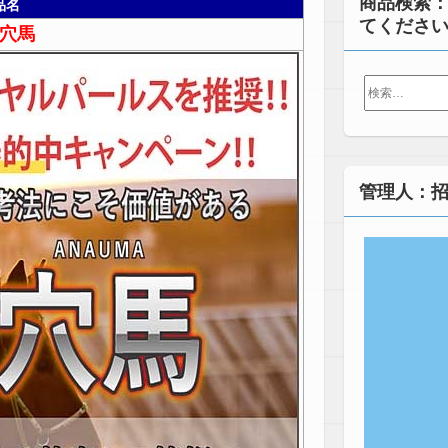
商品検索
品名
てくださ
穴馬
検
索:
管理人：招