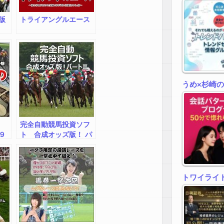
版
トライアングルエース
うめ×杉崎
完全自動競馬投資ソフ
９
ト 合成オッズ版！ パ
ートⅡ 安心楽々無期
限無制限サポート付
き！
トワイライトゾ