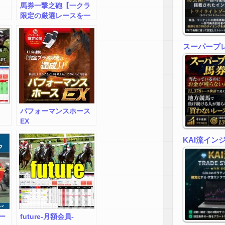
馬券一撃之砲【一クラ
限定の厳選レースを一
撃必中で狙え！】
スーパープ
パフォーマンスホース
EX
KAI流イン
ー
future-月額会員-