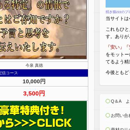
招き猫zzzの
当サイトは
これもひと
す。ありが
「安い」「
をモットー
てるよう精
今泉 真徳
今後ともど
配信コース
10,000円
3,500円
Q＆A 
お問い合
商材のリ