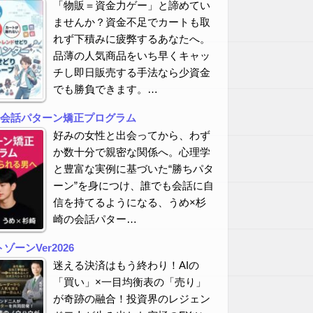
「物販＝資金力ゲー」と諦めてい
ませんか？資金不足でカートも取
れず下積みに疲弊するあなたへ。
品薄の人気商品をいち早くキャッ
チし即日販売する手法なら少資金
でも勝負できます。…
の会話パターン矯正プログラム
好みの女性と出会ってから、わず
か数十分で親密な関係へ。心理学
と豊富な実例に基づいた“勝ちパタ
ーン”を身につけ、誰でも会話に自
信を持てるようになる、うめ×杉
崎の会話パター…
ーンVer2026
迷える決済はもう終わり！AIの
「買い」×一目均衡表の「売り」
が奇跡の融合！投資界のレジェン