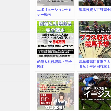
エボリューションセミ
競馬投資大百科完全
ナー動画
函館＆札幌競馬・完全
馬単最高回収率７８
読本
５％！平均回収率１
５％