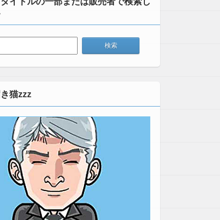
：タイトルの一部または販売者で検索し
い
き猫zzz