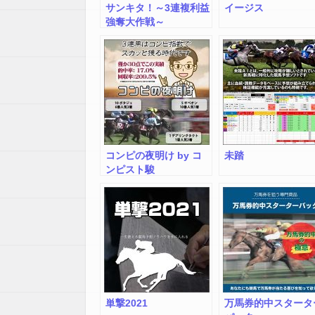
サンキタ！～3連複利益
イージス
強奪大作戦～
コンピの夜明け by コ
未踏
ンピスト駿
単撃2021
万馬券的中スタータ