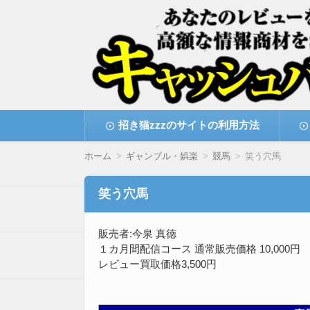
高額な情報商材をレビューを買い取ることで
情報商材激安サイト・
コ
招き猫zzzのサイトの利用方法
ン
テ
ン
ホーム
ギャンブル・娯楽
競馬
笑う穴馬
ツ
へ
移
笑う穴馬
動
販売者:今泉 真徳
１カ月間配信コース 通常販売価格 10,000円
レビュー買取価格3,500円