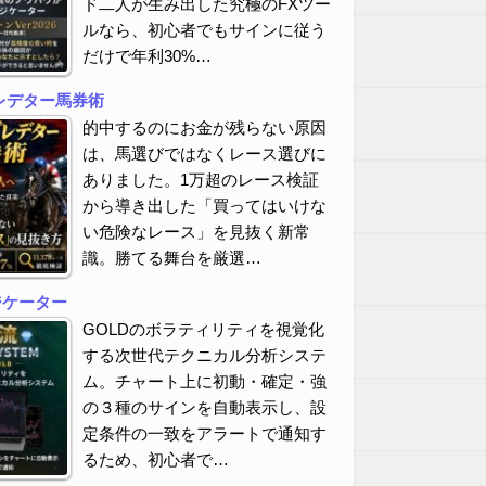
ド二人が生み出した究極のFXツー
ルなら、初心者でもサインに従う
だけで年利30%…
レデター馬券術
的中するのにお金が残らない原因
は、馬選びではなくレース選びに
ありました。1万超のレース検証
から導き出した「買ってはいけな
い危険なレース」を見抜く新常
識。勝てる舞台を厳選…
ジケーター
GOLDのボラティリティを視覚化
する次世代テクニカル分析システ
ム。チャート上に初動・確定・強
の３種のサインを自動表示し、設
定条件の一致をアラートで通知す
るため、初心者で…