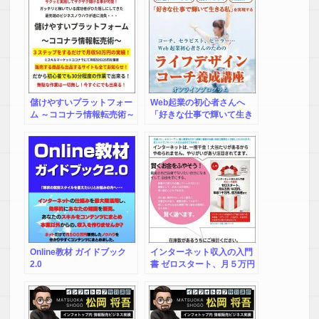
儲けやすいプラットフォー
Web起業の初心者さんへ
ム ～ココナラ情報転売術～
「好きな仕事で輝いて生き
る私」を実現を目指すライ
フデザインコーチ養成講座
Online教材 ガイドブック
インターネット収入の入門
2.0
書 ゼロスタート、月５万円
１０万円、 年収１千万円、
億万長者まで