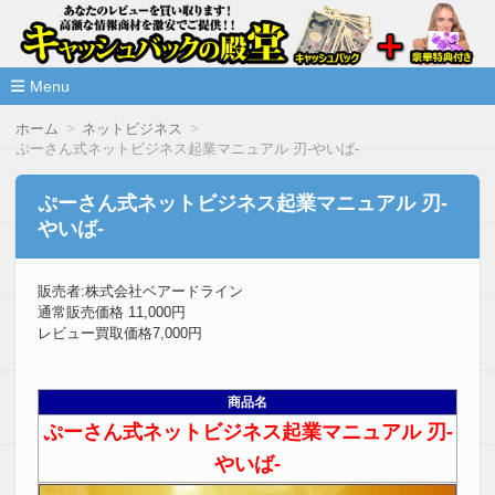
高額な情報商材をレビューを買い取ることで激安で購入できま
情報商材激安サイト・キャッシ
ュバックの殿堂
Menu
コ
ホーム
ネットビジネス
ン
ぷーさん式ネットビジネス起業マニュアル 刃-やいば-
テ
ン
ツ
ぷーさん式ネットビジネス起業マニュアル 刃-
へ
やいば-
移
動
販売者:株式会社ベアードライン
通常販売価格 11,000円
レビュー買取価格7,000円
商品名
ぷーさん式ネットビジネス起業マニュアル 刃-
やいば-