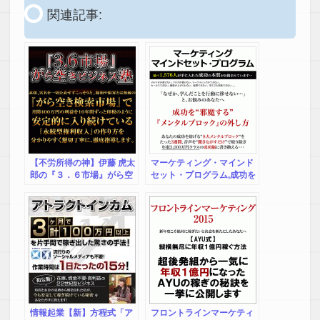
関連記事:
【不労所得の神】伊藤 虎太
マーケティング・マインド
郎の『３．６市場』がら空
セット・プログラム,成功を
きビジネス塾,激安,キャッシ
邪魔するメンタルブロック
ュバック,豪華特典付！
の外し方
情報起業【新】方程式「ア
フロントラインマーケティ