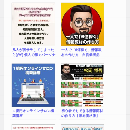
凡人が脱サラしてしまった
一人で「6億稼ぐ」情報教
ら(;’∀’) 個人で稼ぐパーソナ
材の作り方 自営業者必
ルビジネスの始め方
見！
１億円オンラインサロン構
初心者でもできる情報商材
築講座
の作り方【限界価格版】