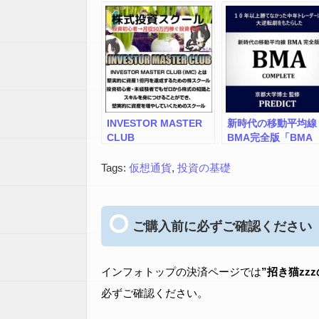
た6月が0.05%のマイナ
スのみで3年前から今も
なお年利65%を実現で
きている デルタニュー
トラルの自動売買
Delta Bot デルタボッ
ト
INVESTOR MASTER
新時代の移動平均線
CLUB
BMA完全版「BMA
Complete」MT4用
Tags:
仮想通貨
,
投資の基礎
ご購入前に必ずご確認ください
インフォトップの決済ページでは
”招き猫zz
必ずご確認ください。