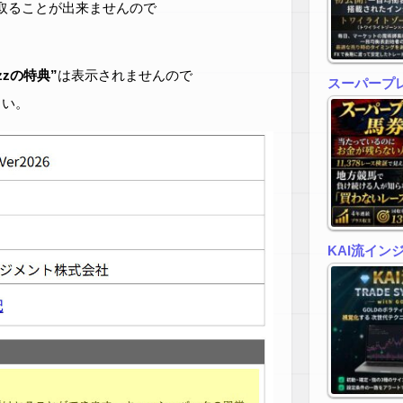
取ることが出来ませんので
zzの特典”
は表示されませんので
スーパープ
さい。
KAI流イン