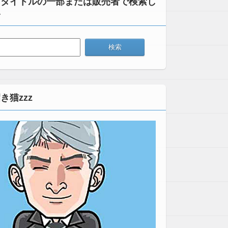
：タイトルの一部または販売者で検索し
い
き猫zzz