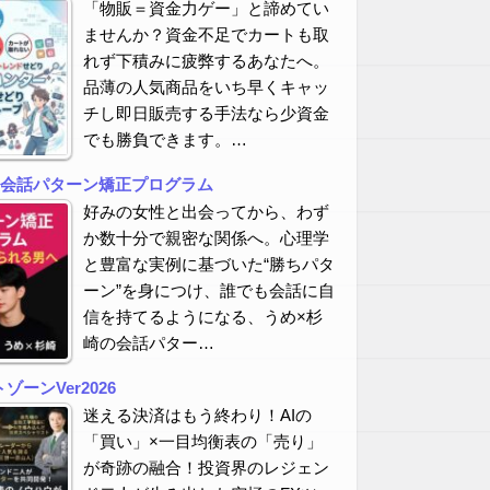
「物販＝資金力ゲー」と諦めてい
ませんか？資金不足でカートも取
れず下積みに疲弊するあなたへ。
品薄の人気商品をいち早くキャッ
チし即日販売する手法なら少資金
でも勝負できます。…
の会話パターン矯正プログラム
好みの女性と出会ってから、わず
か数十分で親密な関係へ。心理学
と豊富な実例に基づいた“勝ちパタ
ーン”を身につけ、誰でも会話に自
信を持てるようになる、うめ×杉
崎の会話パター…
ーンVer2026
迷える決済はもう終わり！AIの
「買い」×一目均衡表の「売り」
が奇跡の融合！投資界のレジェン