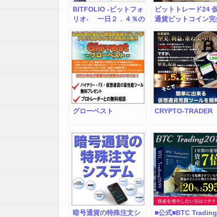
BITFOLIO -ビットフォ
ビットトレード24 
リオ- 一日２．４％の
通貨ビットコイン完
金利を手に入れる最先
自動アービトラージ
端の運営術
ステム
グローベスト
CRYPTO-TRADER
暗号通貨の特殊注文シ
■公式■BTC Trading