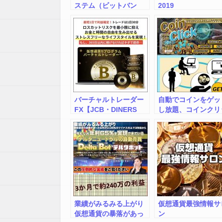
ステム（ビットバン
2019
ク・コインチェック）
バーチャルトレーダー
自動でコインをゲッ
FX【JCB・DINERS
し放題、コインクリ
用】
ク
業績がみるみる上がり
仮想通貨最強情報サ
仮想通貨の暴落があっ
ン