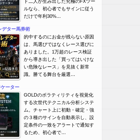
ド二人が生み出した究極のFXツー
ルなら、初心者でもサインに従う
だけで年利30%…
レデター馬券術
的中するのにお金が残らない原因
は、馬選びではなくレース選びに
ありました。1万超のレース検証
から導き出した「買ってはいけな
い危険なレース」を見抜く新常
識。勝てる舞台を厳選…
ジケーター
GOLDのボラティリティを視覚化
する次世代テクニカル分析システ
ム。チャート上に初動・確定・強
の３種のサインを自動表示し、設
定条件の一致をアラートで通知す
るため、初心者で…