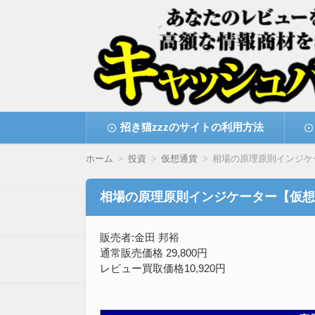
高額な情報商材をレビューを買い取ることで
情報商材激安サイト・
コ
招き猫zzzのサイトの利用方法
ン
テ
ン
ホーム
投資
仮想通貨
相場の原理原則インジケ
ツ
へ
移
相場の原理原則インジケーター【仮想
動
販売者:金田 邦裕
通常販売価格 29,800円
レビュー買取価格10,920円