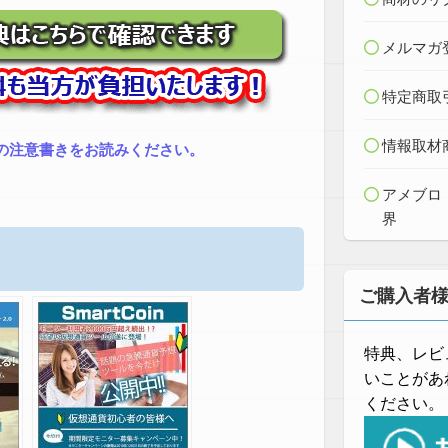
メルマガ
特定商取
情報取材
の注意書きをお読みください。
アメブロ
界
ご購入者
特典、レビ
いことがあ
ください。