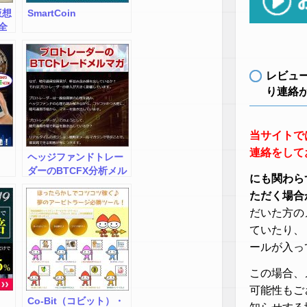
仮想
SmartCoin
全
シ
レビュ
り連絡
当サイトで
連絡をして
ヘッジファンドトレー
ダーのBTCFX分析メル
にも関わら
マガ 体験試読キャン
ただく場合
ペーン
だいた方の
ていたり、
ールが入っ
この場合、
可能性もご
Co-Bit（コビット）・