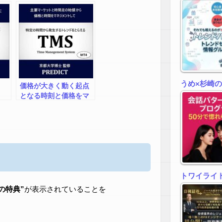
論
うめ×杉崎
価格が大きく動く起点
となる時刻と価格をマ
ネジメントしてトレン
ドを見極める
「TMS（Time
Mnagement
System）」MT4用
トワイライトゾ
zの特典”
が表示されていることを