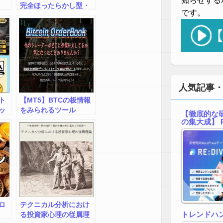
知らせする
完全ほったらかし型・
です。
全自動アービトラージ
ツール
人気記事
ト
【MT5】BTCの板情報
ッ
をみられるツール
【徹底的な研
【BTC OrderBook】
の集大成】 R
ロ
テクニカル分析におけ
トレンドハ
る投資家心理の従属理