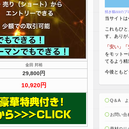
招き猫zzzの
当サイトは
これもひと
す。ありが
「安い」「
をモットー
てるよう精
金田 邦裕
今後ともど
29,800円
10,920円
Q＆A 
お問い合
商材のリ