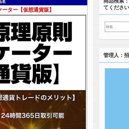
商品検索
品名
てくださ
ケーター【仮想通貨版】
検
索:
管理人：招