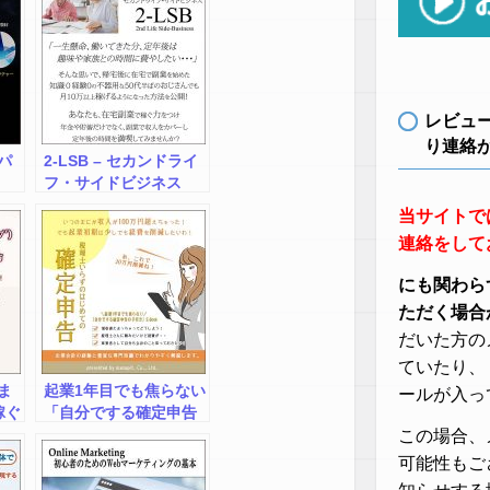
レビュ
り連絡
パ
2-LSB – セカンドライ
フ・サイドビジネス
当サイトで
連絡をして
にも関わら
ただく場合
だいた方の
ていたり、
ま
起業1年目でも焦らない
ールが入っ
稼ぐ
「自分でする確定申告
の
の手引き」
この場合、
可能性もご