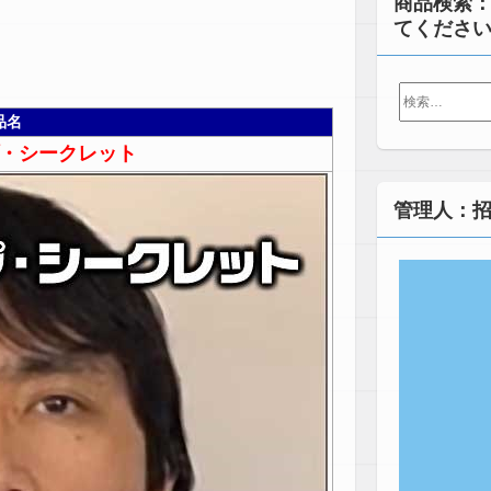
商品検索
てくださ
検
索:
品名
・シークレット
管理人：招