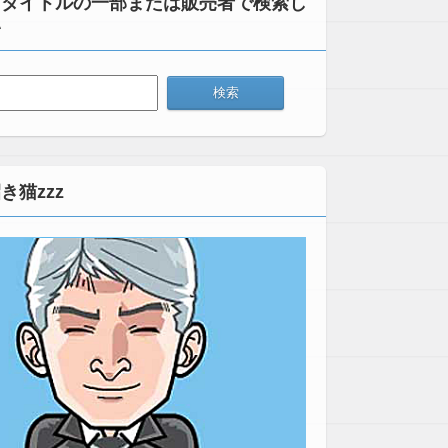
：タイトルの一部または販売者で検索し
い
き猫zzz