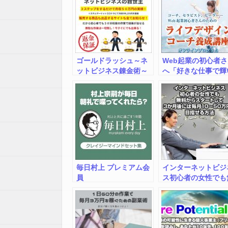
ゴールドラッシュ～ネ
Web起業の初心者
ットビジネス錬金術～
へ「好きな仕事で輝
て生きる私」を実現
目指すライフデザイ
コーチ養成講座
毎日村上 プレミアム会
インターネットビジ
員
ス初心者の女性でも
料からスタートして
月後には毎月10～5
円を目指せる方法