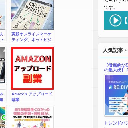
知らせする
です。
さん
実践オンラインマーケ
い
ティング、ネットビジ
を
ネスの仕組みを作るた
人気記事
ン
めのロードマップ
【徹底的な研
の集大成】 R
ネ
Amazon アップロード
無
副業
3か
0万
トレンドハ