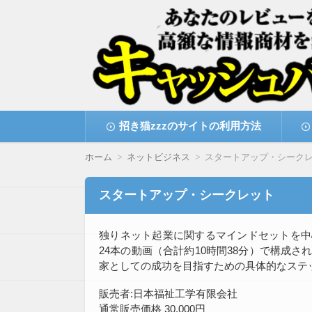
高額な情報商材をレビューを買い取ることで
情報商材激安サイト・
コ
招き猫zzzのサイトの利用方法
ン
テ
ン
ホーム
ネットビジネス
スタートアップ・シーク
ツ
へ
移
スタートアップ・シークレット
動
独りネット起業に関するマインドセットを中
24本の動画（合計約10時間38分）で構成
家としての成功を目指すための具体的なステ
販売者:日本福祉工学有限会社
通常販売価格 30,000円