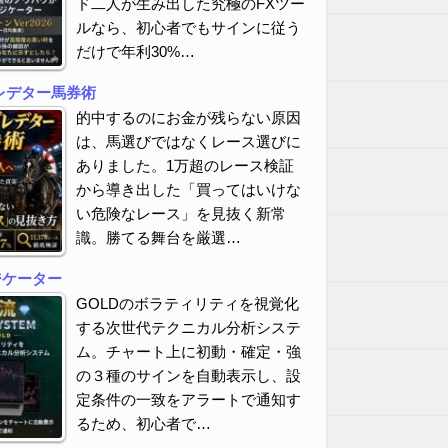
ド二人が生み出した究極のFXツー
ルなら、初心者でもサインに従う
だけで年利30%…
レデター馬券術
的中するのにお金が残らない原因
は、馬選びではなくレース選びに
ありました。1万超のレース検証
から導き出した「買ってはいけな
い危険なレース」を見抜く新常
識。勝てる舞台を厳選…
ジケーター
GOLDのボラティリティを視覚化
する次世代テクニカル分析システ
ム。チャート上に初動・確定・強
の３種のサインを自動表示し、設
定条件の一致をアラートで通知す
るため、初心者で…