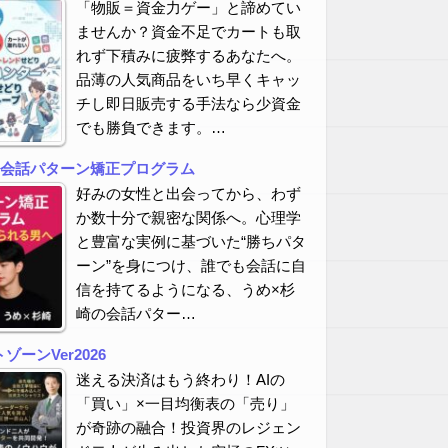
「物販＝資金力ゲー」と諦めてい
ませんか？資金不足でカートも取
れず下積みに疲弊するあなたへ。
品薄の人気商品をいち早くキャッ
チし即日販売する手法なら少資金
でも勝負できます。…
の会話パターン矯正プログラム
好みの女性と出会ってから、わず
か数十分で親密な関係へ。心理学
と豊富な実例に基づいた“勝ちパタ
ーン”を身につけ、誰でも会話に自
信を持てるようになる、うめ×杉
崎の会話パター…
ーンVer2026
迷える決済はもう終わり！AIの
「買い」×一目均衡表の「売り」
が奇跡の融合！投資界のレジェン