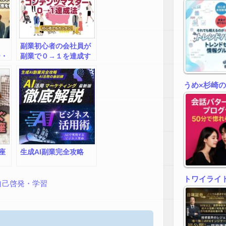
副業初心者の会社員が
ー・
副業で０→１を達成す
る方法
うめ×杉崎
座
生成AI副業完全攻略
トワイライトゾ
自己啓発・学習