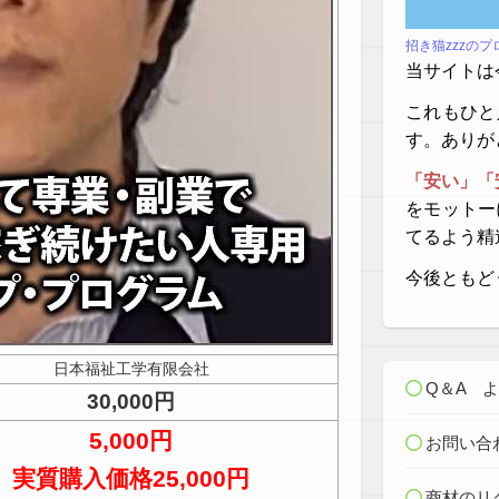
招き猫zzzの
当サイトは
これもひと
す。ありが
「安い」「
をモットー
てるよう精
今後ともど
日本福祉工学有限会社
Q＆A 
30,000円
5,000円
お問い合
実質購入価格25,000円
商材のリ