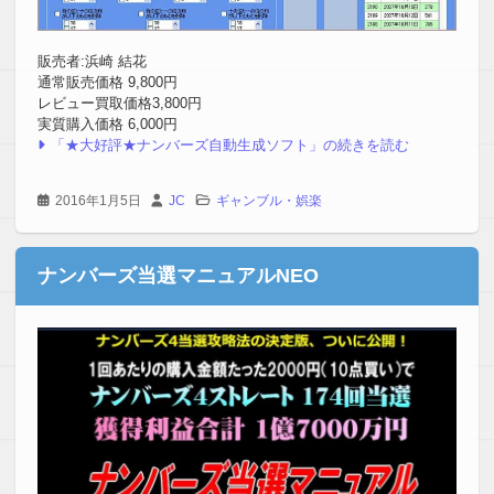
販売者:浜崎 結花
通常販売価格 9,800円
レビュー買取価格3,800円
実質購入価格 6,000円
「★大好評★ナンバーズ自動生成ソフト」の続きを読む
2016年1月5日
JC
ギャンブル・娯楽
ナンバーズ当選マニュアルNEO