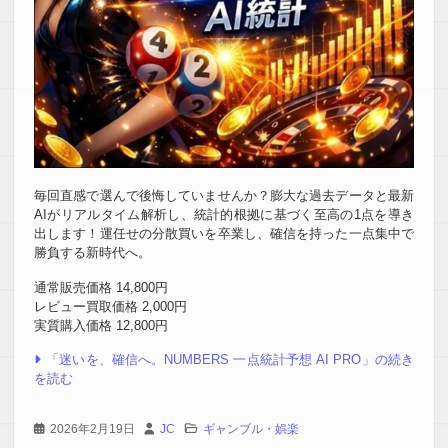
毎回直感で選んで後悔していませんか？膨大な過去データと最新
AIがリアルタイム解析し、統計的根拠に基づく至高の1点を導き
出します！運任せの分散買いを卒業し、確信を持った一点集中で
勝負する新時代へ。
通常販売価格 14,800円
レビュー買取価格 2,000円
実質購入価格 12,800円
「迷いを、確信へ。NUMBERS 一点統計予想 AI PRO」の続き
を読む
2026年2月19日
JC
ギャンブル・娯楽