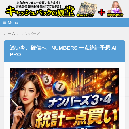
高額な情報商材をレビューを買い取ることで激安で購入できま
情報商材激安サイト・キャッシ
ュバックの殿堂
Menu
コ
ホーム
ナンバーズ
ン
テ
ン
迷いを、確信へ。NUMBERS 一点統計予想 AI
ツ
PRO
へ
移
動