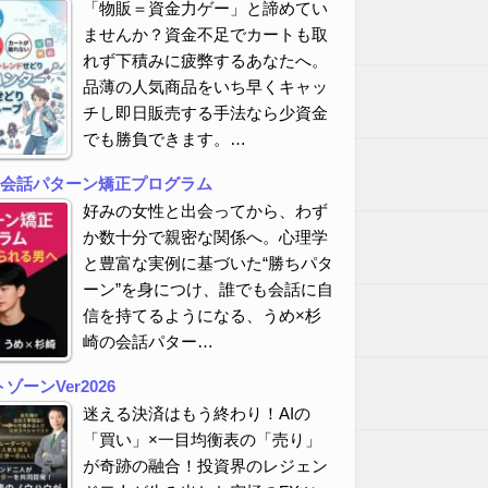
「物販＝資金力ゲー」と諦めてい
ませんか？資金不足でカートも取
れず下積みに疲弊するあなたへ。
品薄の人気商品をいち早くキャッ
チし即日販売する手法なら少資金
でも勝負できます。…
の会話パターン矯正プログラム
好みの女性と出会ってから、わず
か数十分で親密な関係へ。心理学
と豊富な実例に基づいた“勝ちパタ
ーン”を身につけ、誰でも会話に自
信を持てるようになる、うめ×杉
崎の会話パター…
ーンVer2026
迷える決済はもう終わり！AIの
「買い」×一目均衡表の「売り」
が奇跡の融合！投資界のレジェン