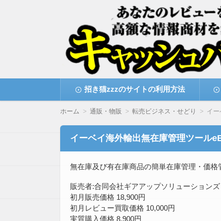
高額な情報商材をレビューを買い取ることで
情報商材激安サイト・
コ
招き猫zzzのサイトの利用方法
ン
テ
ン
ホーム
通販・物販
転売ビジネス・せどり
イー
ツ
へ
移
イーベイ海外輸出無在庫管理ツールeB
動
無在庫及び有在庫商品の簡単在庫管理・価格管
販売者:合同会社ギアアップソリューションズ
初月販売価格 18,900円
初月レビュー買取価格 10,000円
実質購入価格 8,900円