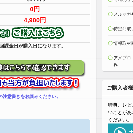
0円
メルマガ
4,900円
特定商取
情報取材
回課金日が購入日になります。
アメブロ
界
ご購入者
の注意書きをお読みください。
特典、レビ
いことがあ
ください。