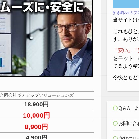
招き猫zzzの
当サイトは
これもひと
す。ありが
「安い」「
をモットー
てるよう精
今後ともど
合同会社ギアアップソリューションズ
18,900円
Q＆A 
10,000円
お問い合
8,900円
4,900円
商材のリ