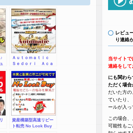
レビュ
り連絡
♪
Ａｕｔｏｍａｔｉｃ
当サイトで
ュ
Ｓｅｄｏｒｉ Ａｃａ
連絡をして
ｄｅｍｙ
にも関わら
ただく場合
だいた方の
ていたり、
ールが入っ
この場合、
リ
資産構築型高速リピー
可能性もご
ト転売 No Look Buy
ご