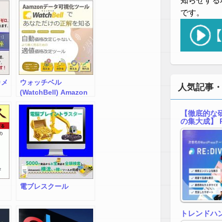
知らせする
ろ
です。
カメ
ウォッチベル
人気記事
(WatchBell) Amazon
データ可視化ツール
【徹底的な研
の集大成】 R
電ブレスクール
トレンドハ