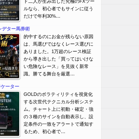
ド二人が生み出した究極のFXツー
ルなら、初心者でもサインに従う
だけで年利30%…
レデター馬券術
的中するのにお金が残らない原因
は、馬選びではなくレース選びに
ありました。1万超のレース検証
から導き出した「買ってはいけな
い危険なレース」を見抜く新常
識。勝てる舞台を厳選…
ジケーター
GOLDのボラティリティを視覚化
する次世代テクニカル分析システ
ム。チャート上に初動・確定・強
の３種のサインを自動表示し、設
定条件の一致をアラートで通知す
るため、初心者で…