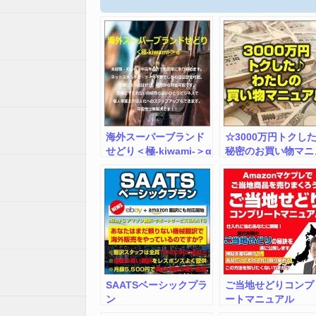
海外スーパーブランド
☆3000万円トクした
せどり＜極-kiwami-＞α
秘密のお買い物マニ
アル☆
SAATSベーシックプラ
ご当地せどりコンプ
ン
ートマニュアル
Amazonマケプレで