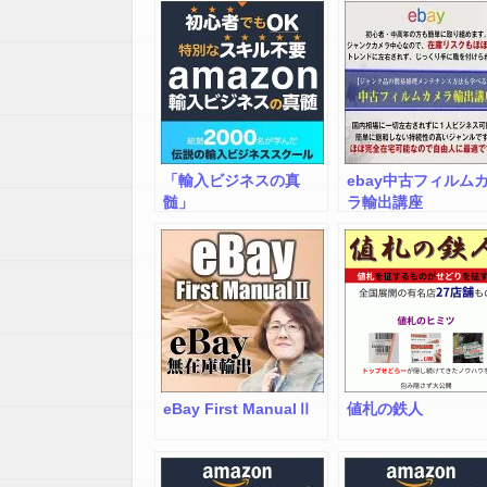
当地商品を売りまく
う！
「輸入ビジネスの真
ebay中古フィルム
髄」
ラ輸出講座
eBay First ManualⅡ
値札の鉄人