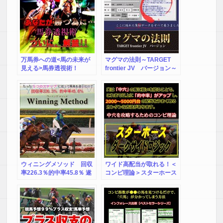
万馬券への道<馬の未来が
マグマの法則～TARGET
見える>馬券透視術！
frontier JV バージョン～
ウィニングメソッド 回収
ワイド高配当が取れる！＜
率226.3％的中率45.8％ 遂
コンピ理論＞スターホース
に解禁,激安,キャッシュバッ
◆ダークサイドロジック
ク,豪華特典付！