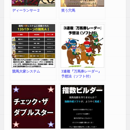
ディーランサー２
笑う穴馬
競馬大家システム
3連複『万馬券レーダー』
予想法（ソフト付）