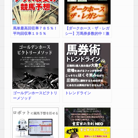
馬単最高回収率７８５％！
【ダークホース・ザ・レガ
平均回収率１９５％
シー】万馬券多数的中！激
走穴馬を見つける法則
ゴールデンホースビクトリ
トレンドライン
ーメソッド