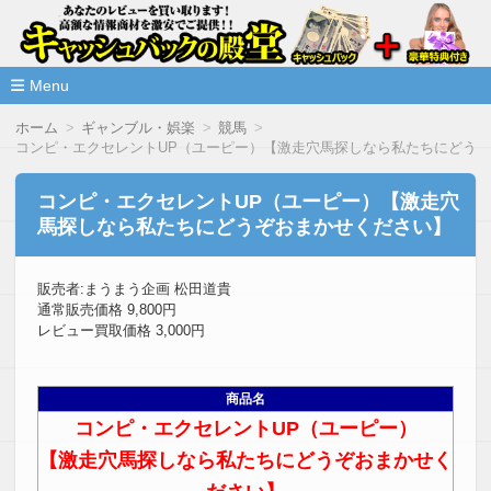
高額な情報商材をレビューを買い取ることで激安で購入できま
情報商材激安サイト・キャッシ
ュバックの殿堂
Menu
コ
ホーム
ギャンブル・娯楽
競馬
ン
コンピ・エクセレントUP（ユーピー）【激走穴馬探しなら私たちにどう
テ
ン
ツ
コンピ・エクセレントUP（ユーピー）【激走穴
へ
馬探しなら私たちにどうぞおまかせください】
移
動
販売者:まうまう企画 松田道貴
通常販売価格 9,800円
レビュー買取価格 3,000円
商品名
コンピ・エクセレントUP（ユーピー）
【激走穴馬探しなら私たちにどうぞおまかせく