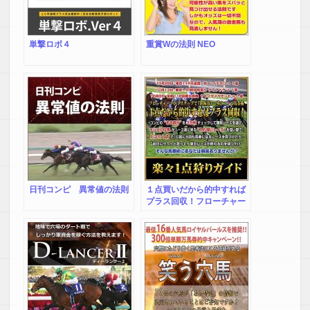
単撃ロボ４
重賞Wの法則 NEO
日刊コンピ 異常値の法則
１点買いだから的中すれば
プラス回収！フローチャー
トが４ステップで「鉄板
馬」へ導くコンピ馬券術
『楽々１点狩りガイド』