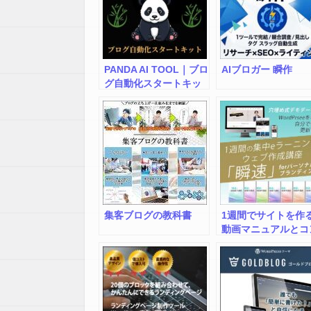
PANDA AI TOOL｜ブロ
AIブロガー 瞬作
グ自動化スタートキッ
ト（テンプレート付
き）
集客ブログの教科書
1週間でサイトを作
動画マニュアルとコ
テンツデータ＆素材
サポートのセット
WordPressで作る
ームページ作成講座
「瞬速」パーソナル