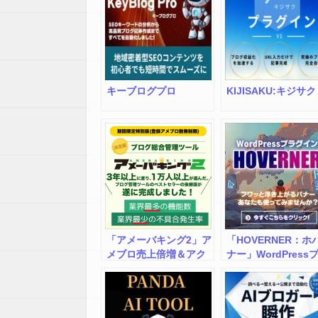
キーブログプロ
KIJISAKU:キジサク
「アメーバキング2」ア
「HOVERNER：ホ
メブロ売上倍増＆アク
ナー」WordPress
セスアップの多機能ツ
グイン
ール