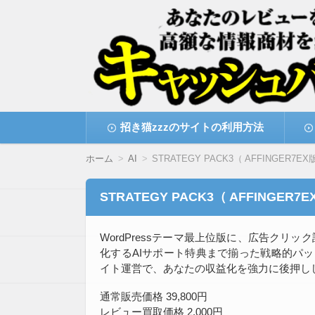
高額な情報商材をレビューを買い取ることで
情報商材激安サイト・
コ
招き猫zzzのサイトの利用方法
ン
テ
ン
ホーム
AI
STRATEGY PACK3（ AFFINGER7EX
ツ
へ
移
STRATEGY PACK3（ AFFINGER7
動
WordPressテーマ最上位版に、広告クリ
化するAIサポート特典まで揃った戦略的パ
イト運営で、あなたの収益化を強力に後押し
通常販売価格 39,800円
レビュー買取価格 2,000円