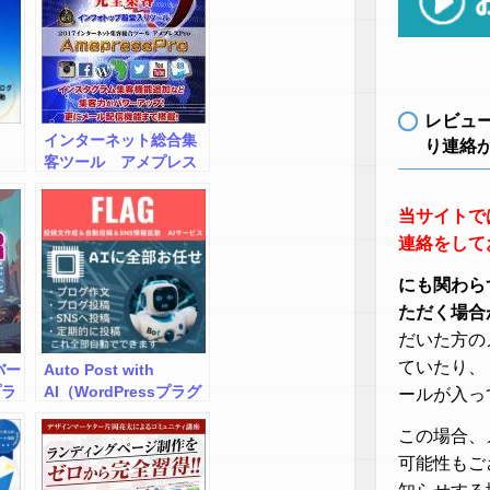
レビュ
インターネット総合集
り連絡
客ツール アメプレス
Pro
当サイトで
連絡をして
にも関わら
ただく場合
だいた方の
ていたり、
バー
Auto Post with
プラ
AI（WordPressプラグ
ールが入っ
イン）
この場合、
可能性もご