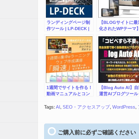
ランディングサイト
成講座
ランディングページ制
【BLOGサイトに最
作ツール | LP-DECK |
化されたWPテーマ
WordPressプラグイン
GOLD BLOG(ゴー
ブログ)
1週間でサイトを作る！
【Blog Auto AI】
動画マニュアルとコン
運営AIブログツール
テンツデータ＆素材＆
サポートのセット
Tags:
AI
,
SEO・アクセスアップ
,
WordPress
,
WordPressで作る！ホ
ームページ作成講座
「瞬速」占いビジネス
サイト作成講座
ご購入前に必ずご確認ください