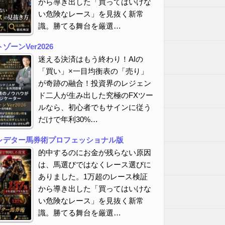
から導き出した「買ってはいけな
い危険なレース」を見抜く新常
識。勝てる舞台を厳選…
ーンVer2026
迷える決済はもう終わり！AIの
「買い」×一目均衡表の「売り」
が奇跡の融合！投資界のレジェン
ド二人が生み出した究極のFXツー
ルなら、初心者でもサインに従う
だけで年利30%…
レデター馬券術プロフェッショナル版
的中するのにお金が残らない原因
は、馬選びではなくレース選びに
ありました。1万超のレース検証
から導き出した「買ってはいけな
い危険なレース」を見抜く新常
識。勝てる舞台を厳選…