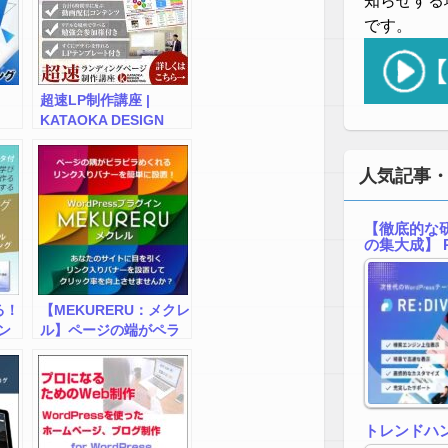
知らせする
です。
超速LP制作講座 |
KATAOKA DESIGN
MARKETING
人気記事
【徹底的な研
の集大成】 R
る！
【MEKURERU：メクレ
ン
ル】ページの端がペラ
＆
ペラめくれる
WordPressプラグイン
！ホ
ブ
トレンドハ