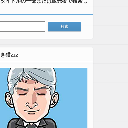
：タイトルの一部または販売者で検索し
い
き猫zzz