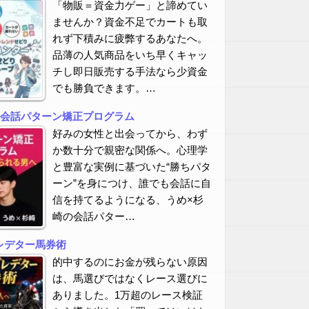
「物販＝資金力ゲー」と諦めてい
ませんか？資金不足でカートも取
れず下積みに疲弊するあなたへ。
品薄の人気商品をいち早くキャッ
チし即日販売する手法なら少資金
でも勝負できます。…
の会話パターン矯正プログラム
好みの女性と出会ってから、わず
か数十分で親密な関係へ。心理学
と豊富な実例に基づいた“勝ちパタ
ーン”を身につけ、誰でも会話に自
信を持てるようになる、うめ×杉
崎の会話パター…
レデター馬券術
的中するのにお金が残らない原因
は、馬選びではなくレース選びに
ありました。1万超のレース検証