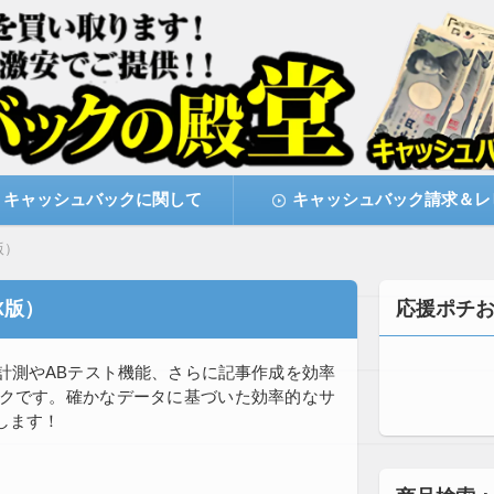
激安で購入できます
キャッシュバックの殿堂
キャッシュバックに関して
キャッシュバック請求＆レ
版）
EX版）
応援ポチ
ック計測やABテスト機能、さらに記事作成を効率
ックです。確かなデータに基づいた効率的なサ
します！