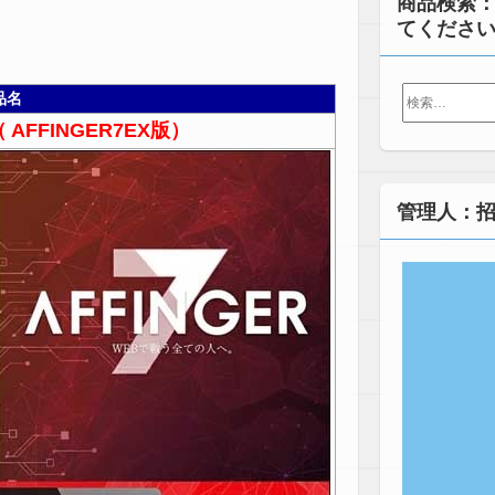
商品検索
てくださ
検
品名
索:
（ AFFINGER7EX版）
管理人：招