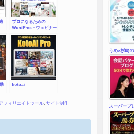
作
適
プロになるための
】
WordPres－ウェビナー
ルド
２Days
うめ×杉崎
自動
kotoai
アフィリエイトツール
,
サイト制作
スーパープ