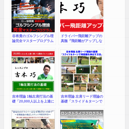
谷将貴のゴルフシンプル理
ドライバー飛距離アップの
論完全マスタープログラム
真髄『飛距離がアップしな
い理由をピンポイントで改
善し飛距離アップを実現さ
せる方法』
吉本理論 1軸左肩打法の基
吉本理論 左肩リード理論の
礎「20,000人以上を上達に
基礎「スライド＆ターンで
導いた最新ゴルフ上達法」
飛距離を伸ばす方法」