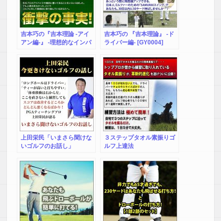
吉本巧の『吉本理論 -アイ
吉本巧の 『吉本理論』 -ド
アン編-』 -理想的なインパ
ライバー編- [GY0004]
クトの形に特化したアイア
ン理論- [GY0003]
上田栄民「いまさら聞けな
３ステップタオル素振りゴ
いゴルフのお話し」
ルフ上達法