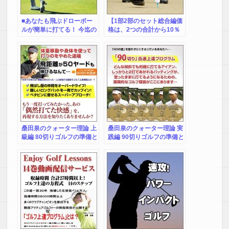
■あなたも飛ぶドローボー
【1部2部のセット総合編価
ルが簡単に打てる！ 今迄の
格は、2つの合計から10％
レッスンすべて間違ってい
引き】非力でも65才過ぎで
ます！レッスンプロに習っ
も、230ヤードはあなたも
ていてはいくら金を使って
飛ばせる打ち方！と、第二
も上達できない！飛距離の
部・ドローボールの打ち
20%増すこのドローボール
方！
を打てることで、230Yは完
成です。
桑田泉のクォーター理論 上
桑田泉のクォーター理論 実
級編 80切りゴルフの準備と
践編 90切りゴルフの準備と
コース戦略 コンプリートセ
コース戦略 コンプリートセ
ット
ット