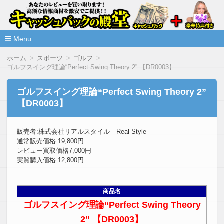
高額な情報商材をレビューを買い取ることで激安で購入できま
情報商材激安サイト・キャッシ
ュバックの殿堂
Menu
コ
ホーム
スポーツ
ゴルフ
ン
ゴルフスイング理論“Perfect Swing Theory 2” 【DR0003】
テ
ン
ツ
ゴルフスイング理論“Perfect Swing Theory 2”
へ
【DR0003】
移
動
販売者:株式会社リアルスタイル Real Style
通常販売価格 19,800円
レビュー買取価格7,000円
実質購入価格 12,800円
商品名
ゴルフスイング理論“Perfect Swing Theory
2” 【DR0003】