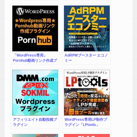
こPPC
MARKETING
かなり前から欲しかった「DIVER」をやっと購入しました。
本当に嬉しいです。
実際に使用してみると、初心者の私も問題なく使っていま
す。
簡単にサイトを作成することが出来たのには驚きです。
思っていた以上にSEO対策が充実していると思いました。
価格が少し高いけど機能が豊富なので満足です。
買ってよかったです。
「WordPress専用」
AdRPMブースター エコノ
【I・Y様】
Pornhub動画リンク作成プ
ミー
ラグイン
★★★★★
有料のwordpressテーマは別に持っているのですが、カスタマ
イズが細かすぎて使わなくなっていました。ある情報商材で
「Diver」が使いやすいと紹介されていたので、買ってみまし
た。
確かにカスタマイズは色々できるのですが、シンプルでわか
りやすく、挫折せずにサイトを構築できました。特におすす
めなのは、入力補助の機能で、簡単にボタンやランキングを
作ることができます。
アフィリエイト自動投稿プ
WordPress専用LP制作プ
動画のアフィリエイトをする人などにおすすめします。
ラグイン
ラグイン「LPtools」
DMM+APEX+SOKMILセッ
【T・S様】
ト