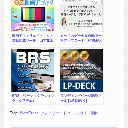
つまりWordPressテーマ「Diver」に変更すれば、設定に取ら
れる時間が大幅に短縮できます！
記事を書くのに集中できるようになしました！手間を減らせ
るので「Diver」は素晴らしいテーマです！
さらに機能が充実しているのでプラグインを追加しなくても
動画アフィリエイトサイト
すべてのデータを自動で一
できることが抱負にあるということです。
自動生成ツール 山本寛太
括アップロード FTPMAX
朗の『ez動画アフィリエイ
ト YouTube』
プラグインを増やすと不具合やスピードが遅くなります。
そしてさらに良いと思ったのは、記事作成時の入力補助機能
があるので、記事作成自体の負担も軽減されました！
サポートも無期限で回数も無期限なのもいいですね！
ただひとつだけデメリット？というのあるかと思います。
他の「Diver」使用者が多くなると同じようなデザインのブロ
グが増えてしまうかも？
BRS（ベーシック ランキン
ランディングページ制作ツ
グ システム）
ール | LP-DECK |
HTMLやCSSの知識があればデザインの修正なども可能です
WordPressプラグイン
が結構シビアで高度な知識がないと触れないと思います。
Tags:
WordPress
,
アフィリエイトツール
,
サイト制作
ただそれでもメリットの方が大きいし、カスタマイズメニュ
ー上である程度カスタマイズ可能なのでそういったものを使
って駆使してすれば結構オリジナリティのサイトが出来るか