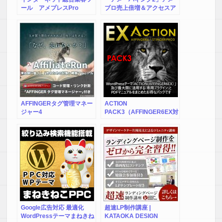
トも基本的に無償で提
供されます。これにより、長期的なサ
ール アメプレスPro
ブロ売上倍増＆アクセスア
イト運営に適しています。
ップの多機能ツール
悪い評判:
初期設定が複雑: 初期設定に時間がかかり、初心者は最初の
カスタマイズで苦労する
可能性があります。
価格がやや高い: Diverは、他の多くの有料テーマと比較して
価格がやや高いと
感じるユーザーもいます。（しかし、使い
こなせば、
価格以上の価値はあります）
ブロックエディタ向けの機能が少ない: 現時点でブロックエ
ディタに完全対応しておらず、クラシックエデ
ィタ向けの機
AFFINGERタグ管理マネー
ACTION
能が多くなっています。（独自の拡張機能があるため
、入力
ジャー4
PACK3（AFFINGER6EX対
しやすくなっているので必要がないというのがウリです）
応）
全体的に、Diverは機能が豊富でカスタマイズ性が高いと評価
されていますが、
初心者には使いこなすのが難しいという意
見もあります。価格面で
も他の有料テーマと比較して高いた
め、投資に見合う価値を感じる
かどうかは、利用者の目的や
スキルによって変わるでしょう。利用
を検討している場合
は、これらの点を考慮して判断することをお勧
めします。
【O・M様】
Google広告対応 最適化
超速LP制作講座 |
WordPressテーマまねきね
KATAOKA DESIGN
★★★★★