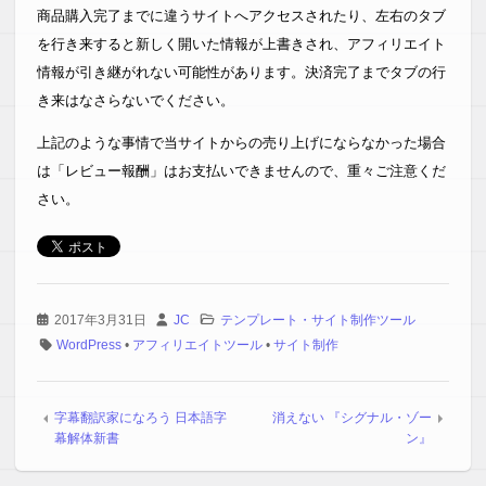
商品購入完了までに違うサイトへアクセスされたり、左右のタブ
に気に入ったのがこのDIVERです。
を行き来すると新しく開いた情報が上書きされ、アフィリエイト
サポートも迅速な対応なので、安心して使えています。
情報が引き継がれない可能性があります。決済完了までタブの行
き来はなさらないでください。
【K・M様】
これまで他の有料テンプレートを使ってブログを書いていま
上記のような事情で当サイトからの売り上げにならなかった場合
したが
僕自身にphpやcssの知識があまりない為に、物凄く時間をか
は「レビュー報酬」はお支払いできませんので、重々ご注意くだ
けてカスタマイズをしていたり、時間の使い方が非合理的で
さい。
した。
Diverを使ってみて、デフォルト状態で使用が可能です。
デフォルト状態でもデザインが綺麗ですしスマホ表示でも、
アドセンス広告が記事中に綺麗に収まり、見栄えが本当に綺
麗です。
2017年3月31日
JC
テンプレート・サイト制作ツール
基本的にphpやcssをいじる必要がないのは本当にありがたい
WordPress
•
アフィリエイトツール
•
サイト制作
です。
今日の昼間に購入して数時間ほど使っただけなのにとても気
に入ってます。それにDiverを作成された高木さんに、疑問点
字幕翻訳家になろう 日本語字
消えない 『シグナル・ゾー
などを問い合わせた所、すぐに返事をくれて対応もしてくれ
幕解体新書
ン』
ました。
対応力 SEO効果、 デザイン性、