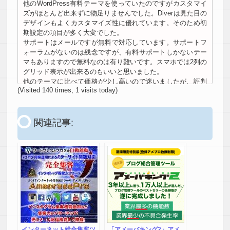
他のWordPress有料テーマを使っていたのですがカスタマイ
ズがほとんど出来ずに物足りませんでした。Diverは見た目の
デザインもよくカスタマイズ性に優れています。そのため初
期設定の項目が多く大変でした。
サポートはメールですが無料で対応しています。サポートフ
ォーラムがないのは残念ですが、有料サポートしかないテー
マもありますので無料なのは有り難いです。スマホでは2列の
グリッド表示が出来るのもいいと思いました。
他のテーマに比べて価格が少し高いので迷いましたが、評判
(Visited 140 times, 1 visits today)
の良いテーマなので今後PVが増える事を期待しています。
【Y・M様】
関連記事:
★★★★★
良い評判と悪い評判に分けて紹介します。
良い評判:
機能が豊富: 他のテーマと比べて、特に機能が豊富です。ア
フィリエイトや本格
的なメディアサイトを作りたい方に適し
ています。
入力補助機能: HTML・CSSを知らなくても、直感的に記事の
レイアウト装飾
ができます。これにより、記事が書きやすく
なっています。
サポート体制: 無期限・無制限サポート付きで、アップデー
インターネット総合集客ツ
「アメーバキング2」アメ