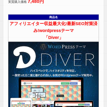
7,480円
実質購入価格
商品名
アフィリエイター収益最大化!最新SEO対策済
み!wordpressテーマ
「Diver」