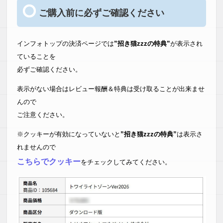
なと＾＾
ご購入前に必ずご確認ください
総合的に「Diver」は高評価（５つ星☆）に値するテーマで
す！
インフォトップの決済ページでは
”招き猫zzzの特典”
が表示され
ていることを
【S.T様】
ワードプレステーマのなかで良いという評判が多かったの
必ずご確認ください。
で、購入に踏み切りました。他の最新のテーマよりも重そう
なのでそこの部分で悩みましたが、DIVERを実際利用してい
表示がない場合はレビュー報酬＆特典は受け取ることが出来ませ
るサイトを見ていると良いテーマだなと思い、キャッシュバ
んので
ック利用も加味した上で購入となりました。重さだけの解決
なら、無料のルクセリタスでいいと思いますが、アフィリエ
ご注意ください。
イト目的なので。ルクセリタスだとphpも少し入れないと。
デフォルトでは普通のブログとしては十分すぎるほどいいん
※クッキーが有効になっていないと
”招き猫zzzの特典”
は表示さ
ですが。
れませんので
何せ、稼ぐとなると…。
こちらでクッキー
子テーマでの改造なので、なんとかなるとも考えましたが、
をチェックしてみてください。
何かあった時は自分で対応しないといけない。DIVERは手厚
いサポートを商品ページでもうたっているので、何かあった
ときも大丈夫だろうと思いました。テーマいじりの時間の節
約にもなるし。今はDIVERのマニュアルサイトをみて、未公
開のテストブログでいろいろ試していますが、重さ以外は満
足です。被リンクはまったくしない人なので、テンプレート