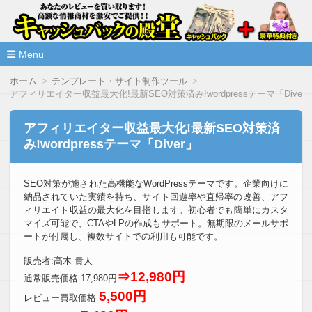
高額な情報商材をレビューを買い取ることで激安で購入できま
情報商材激安サイト・キャッシ
ュバックの殿堂
Menu
コ
ホーム
テンプレート・サイト制作ツール
ン
アフィリエイター収益最大化!最新SEO対策済み!wordpressテーマ「Diver
テ
ン
ツ
アフィリエイター収益最大化!最新SEO対策済
へ
み!wordpressテーマ「Diver」
移
動
SEO対策が施された高機能なWordPressテーマです。企業向けに
納品されていた実績を持ち、サイト回遊率や直帰率の改善、アフ
ィリエイト収益の最大化を目指します。初心者でも簡単にカスタ
マイズ可能で、CTAやLPの作成もサポート。無期限のメールサポ
ートが付属し、複数サイトでの利用も可能です。
販売者:高木 貴人
⇒12,980円
通常販売価格 17,980円
5,500円
レビュー買取価格