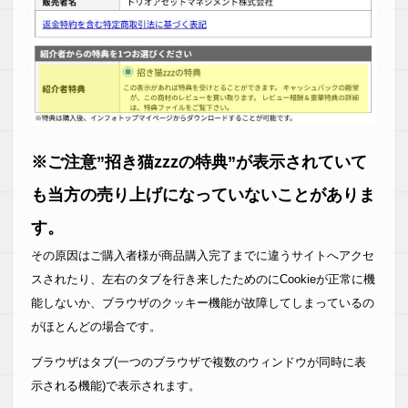
は全サイトDIVERでOKなので、しっかり使いまくる予定で
す。
【S.T様】
綺麗なサイトができるワードプレスのテーマを探していまし
た。
そんな中で見つけたのが、「Diver」でした。このテーマはと
ても多機能で、SEO対策もほどこされているのが気に入りま
した。まだインストールしたばかりですが、カスタマイズも
※ご注意”招き猫zzzの特典”が表示されていて
やりやすく、理想とするサイトが作れそうです。これからど
んどん使い込んでいきたいと思います。
も当方の売り上げになっていないことがありま
す。
【W・M様】
その原因はご購入者様が商品購入完了までに違うサイトへアクセ
これまでに他のワードプレスの有料テーマを使用していまし
たが、テーマのカスタマイズに時間をかけすぎてしまい、本
スされたり、左右のタブを行き来したためのにCookieが正常に機
来のブログ更新がおざなりになるという悪循環になっていま
能しないか、ブラウザのクッキー機能が故障してしまっているの
した。
がほとんどの場合です。
また、phpのカスタマイズ中にエラーで画面が真っ白になっ
た時はガチでテンパって、正直泣きそうになりました。。。
ブラウザはタブ(一つのブラウザで複数のウィンドウが同時に表
示される機能)で表示されます。
そんな経験から基本的にphpやcssをいじらずともデフォルト
状態でデザインが綺麗なワードプレステーマを探していた際