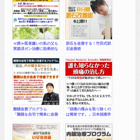
≪癌≫医者嫌いの私の父も
胆石を改善する！竹田式胆
実践済ガン治療に効果的な
石改善術
食事法
難聴改善プログラム
「頭痛の痛みを取り除くの
「難聴を自宅で簡単に改善
は簡単です。」日本頭痛学
するプログラム」 南輪明
会名誉会員・朝倉教授ご推
希
薦！薬を使わずに頭痛を治
す【～誰も知らなかった頭
痛の治し方～N.H.R頭痛解