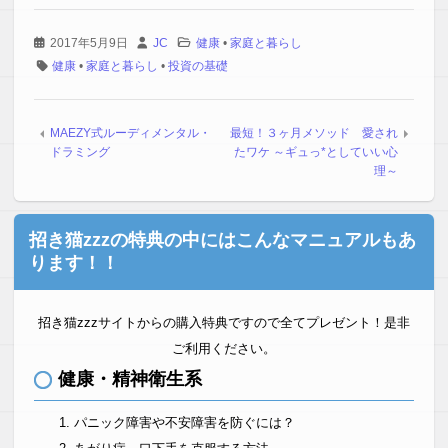
2017年5月9日
JC
健康
•
家庭と暮らし
健康
•
家庭と暮らし
•
投資の基礎
MAEZY式ルーディメンタル・
最短！３ヶ月メソッド 愛され
ドラミング
たワケ ～ギュっ*としていい心
理～
招き猫zzzの特典の中にはこんなマニュアルもあ
ります！！
招き猫zzzサイトからの購入特典ですので全てプレゼント！是非
ご利用ください。
健康・精神衛生系
パニック障害や不安障害を防ぐには？