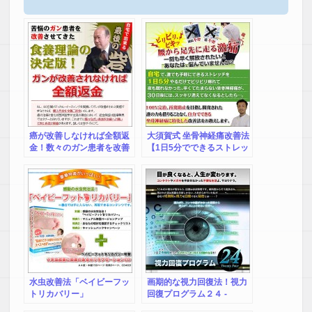
癌が改善しなければ全額返
大須賀式 坐骨神経痛改善法
金！数々のガン患者を改善
【1日5分でできるストレッ
させてきた食養理論の決定
チ】
版！井上俊彦のメディカ
ル・イーティング（ガン
篇）～ガン改善率100％へ
の挑戦～
水虫改善法「ベイビーフッ
画期的な視力回復法！視力
トリカバリー」
回復プログラム２４ -
Twenty Four-