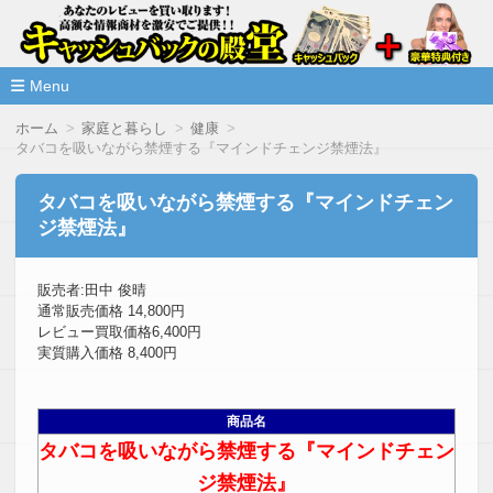
高額な情報商材をレビューを買い取ることで激安で購入できま
情報商材激安サイト・キャッシ
ュバックの殿堂
Menu
コ
ホーム
家庭と暮らし
健康
ン
タバコを吸いながら禁煙する『マインドチェンジ禁煙法』
テ
ン
ツ
タバコを吸いながら禁煙する『マインドチェン
へ
ジ禁煙法』
移
動
販売者:田中 俊晴
通常販売価格 14,800円
レビュー買取価格6,400円
実質購入価格 8,400円
商品名
タバコを吸いながら禁煙する『マインドチェン
ジ禁煙法』