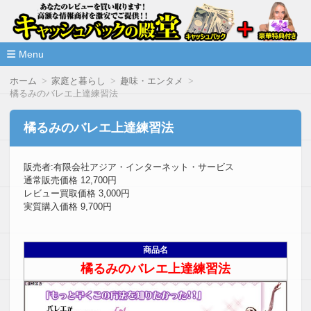
高額な情報商材をレビューを買い取ることで激安で購入できま
情報商材激安サイト・キャッシ
ュバックの殿堂
Menu
コ
ホーム
家庭と暮らし
趣味・エンタメ
ン
橘るみのバレエ上達練習法
テ
ン
ツ
橘るみのバレエ上達練習法
へ
移
動
販売者:有限会社アジア・インターネット・サービス
通常販売価格 12,700円
レビュー買取価格 3,000円
実質購入価格 9,700円
商品名
橘るみのバレエ上達練習法