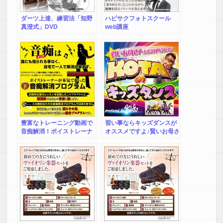
ダーツ上達、練習法「知野
ハピサクフォトスクール
真澄式」DVD
web講座
豊富なトレーニング動画で
習い事ならキッズダンスが
音痴解消！ボイストレーナ
オススメですよ♪賢いお母さ
ーが本気で作った音痴解消
んにだけ選ばれる！KOTA
プログラム K
のキッズダンス