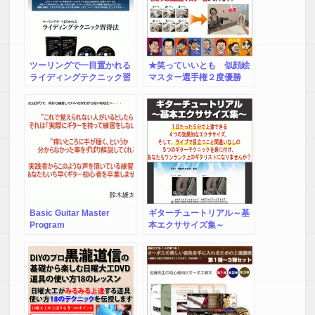
ツーリングで一目置かれる
★笑っていいとも 似顔絵
ライディングテクニック習
マスター選手権２度優勝
得法（ＤＶＤ２枚組）
★ 似顔絵師しんのすけが
教える７ステップ楽しい似
顔絵講座
Basic Guitar Master
ギターチュートリアル～基
Program
本エクササイズ集～