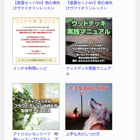
【楽器セット/Vn】初心者向
【楽器セット/ev】初心者向
けヴァイオリンレッスン
けヴァイオリンレッスン
DVD1弾～3弾ヴァイオリン
DVD1弾～3弾電子ヴァイオ
セット（アコースティッ
リンセット
ク）
インチキ料理レシピ
ウッドデッキ実践マニュア
ル
アトリエレモンリーフ 時
上手な犬のしつけ方
短レッスンプログラム ア