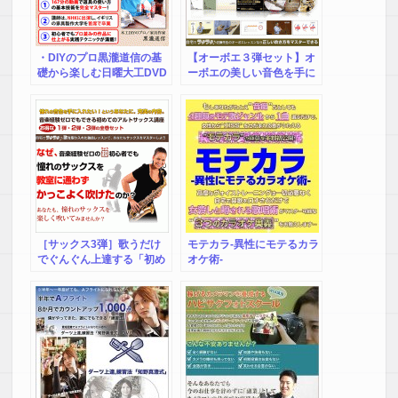
・DIYのプロ黒瀧道信の基
【オーボエ３弾セット】オ
礎から楽しむ日曜大工DVD
ーボエの美しい音色を手に
道具の使い方18のレッスン
入れるための上達講座１～
【6大特典付き】
３弾セット
［サックス3弾］歌うだけ
モテカラ-異性にモテるカラ
でぐんぐん上達する「初め
オケ術-
てのアルトサックス講座」
3弾セット