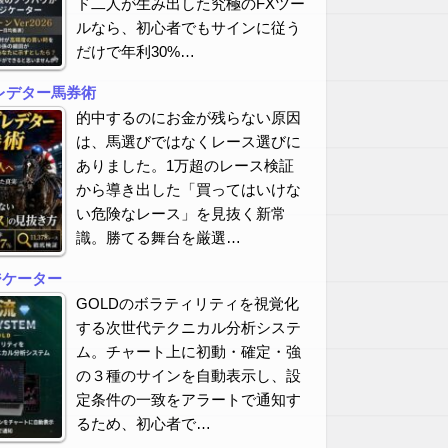
ド二人が生み出した究極のFXツー
ルなら、初心者でもサインに従う
だけで年利30%…
レデター馬券術
的中するのにお金が残らない原因
は、馬選びではなくレース選びに
ありました。1万超のレース検証
から導き出した「買ってはいけな
い危険なレース」を見抜く新常
識。勝てる舞台を厳選…
ジケーター
GOLDのボラティリティを視覚化
する次世代テクニカル分析システ
ム。チャート上に初動・確定・強
の３種のサインを自動表示し、設
定条件の一致をアラートで通知す
るため、初心者で…