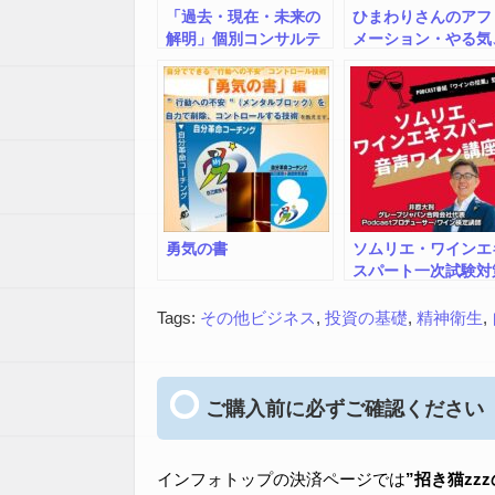
「過去・現在・未来の
ひまわりさんのアフ
解明」個別コンサルテ
メーション・やる気
ィング
モチベーション、生
る気力
勇気の書
ソムリエ・ワインエ
スパート一次試験対
「音声ワイン講座」
Tags:
その他ビジネス
,
投資の基礎
,
精神衛生
,
ご購入前に必ずご確認ください
インフォトップの決済ページでは
”招き猫zz