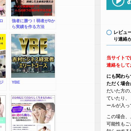
ロ
強者に勝つ！弱者が0か
ら実績を作る方法
レビュ
り連絡
当サイトで
連絡をして
にも関わら
ジ
YBE
ただく場合
だいた方の
ていたり、
ールが入っ
この場合、
可能性もご