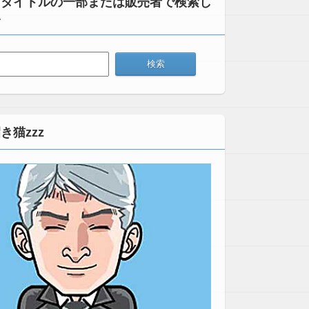
：タイトルの一部または販売者で検索し
い
き猫zzz