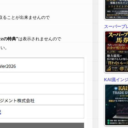
取ることが出来ませんので
スーパープ
zzの特典”
は表示されませんので
さい。
KAI流イン