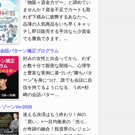
「物販＝資金力ゲー」と諦めてい
ませんか？資金不足でカートも取
れず下積みに疲弊するあなたへ。
品薄の人気商品をいち早くキャッ
チし即日販売する手法なら少資金
でも勝負できます。…
の会話パターン矯正プログラム
好みの女性と出会ってから、わず
か数十分で親密な関係へ。心理学
と豊富な実例に基づいた“勝ちパタ
ーン”を身につけ、誰でも会話に自
信を持てるようになる、うめ×杉
崎の会話パター…
ーンVer2026
迷える決済はもう終わり！AIの
「買い」×一目均衡表の「売り」
が奇跡の融合！投資界のレジェン