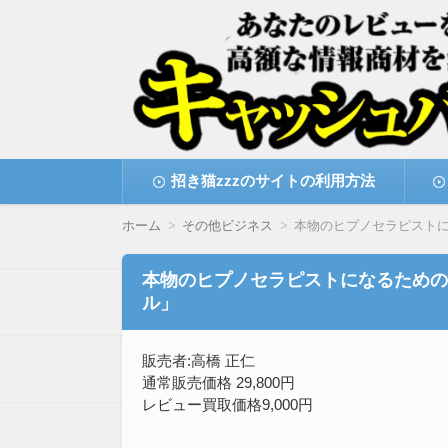
高額な情報商材をレビューを買い取ることで
情報商材激安サイト・
コ
招き猫zzzのサイトの利用方法
ン
テ
ン
ホーム
その他ビジネス
本物のヒプノセラピスト
ツ
へ
移
本物のヒプノセラピストになるための
動
ル」
販売者:高橋 正仁
通常販売価格 29,800円
レビュー買取価格9,000円