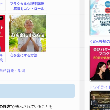
ァ
フラクタル心理学講座
、
「感情をコントロール
き
するレッスン」
うめ×杉崎
キ
心を楽にする方法
策
自己啓発・学習
トワイライトゾ
zの特典”
が表示されていることを