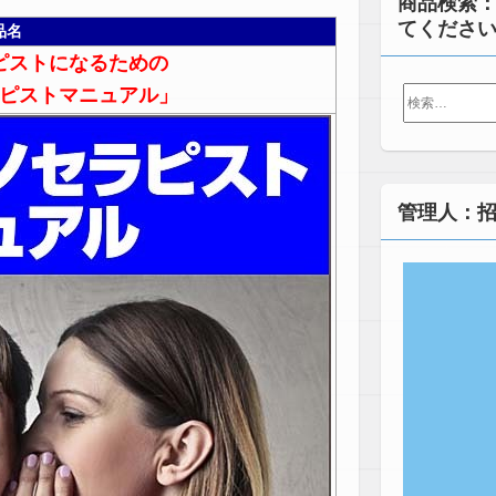
商品検索
てくださ
品名
ピストになるための
検
ピストマニュアル」
索:
管理人：招