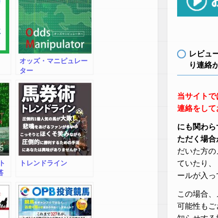
レビュ
オッズ・マニピュレー
り連絡
ター
当サイトで
連絡をして
にも関わら
ただく場合
だいた方の
ト
トレンドライン
ていたり、
搭
ールが入っ
この場合、
可能性もご