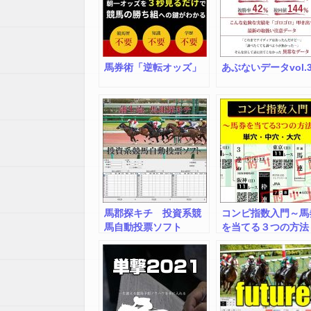
馬券術「逆転オッズ」
あぶないデータvol.
馬郡探キチ 投資系競
コンピ指数入門～馬
馬自動投票ソフト
を当てる３つの方法