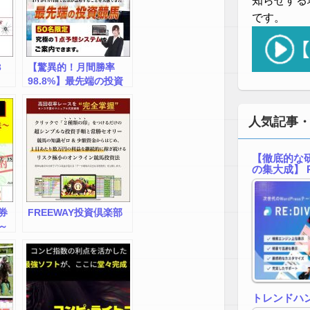
知らせする
です。
3
【驚異的！月間勝率
98.8%】最先端の投資
競馬「１点予想システ
ム」
人気記事
【徹底的な研
の集大成】 R
券
FREEWAY投資倶楽部
～
トレンドハ