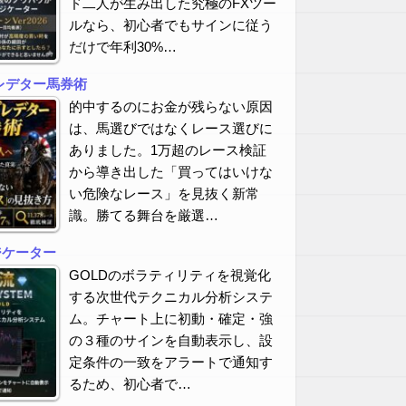
ド二人が生み出した究極のFXツー
ルなら、初心者でもサインに従う
だけで年利30%…
レデター馬券術
的中するのにお金が残らない原因
は、馬選びではなくレース選びに
ありました。1万超のレース検証
から導き出した「買ってはいけな
い危険なレース」を見抜く新常
識。勝てる舞台を厳選…
ジケーター
GOLDのボラティリティを視覚化
する次世代テクニカル分析システ
ム。チャート上に初動・確定・強
の３種のサインを自動表示し、設
定条件の一致をアラートで通知す
るため、初心者で…