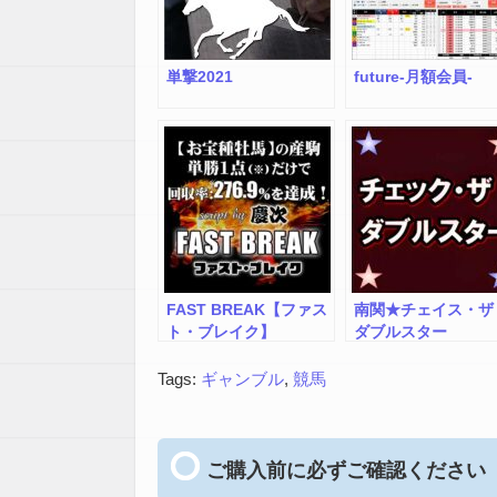
単撃2021
future-月額会員-
FAST BREAK【ファス
南関★チェイス・ザ
ト・ブレイク】
ダブルスター
Tags:
ギャンブル
,
競馬
ご購入前に必ずご確認ください