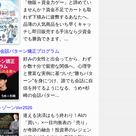
「物販＝資金力ゲー」と諦めてい
ませんか？資金不足でカートも取
れず下積みに疲弊するあなたへ。
品薄の人気商品をいち早くキャッ
チし即日販売する手法なら少資金
でも勝負できます。…
の会話パターン矯正プログラム
好みの女性と出会ってから、わず
か数十分で親密な関係へ。心理学
と豊富な実例に基づいた“勝ちパタ
ーン”を身につけ、誰でも会話に自
信を持てるようになる、うめ×杉
崎の会話パター…
ーンVer2026
迷える決済はもう終わり！AIの
「買い」×一目均衡表の「売り」
が奇跡の融合！投資界のレジェン