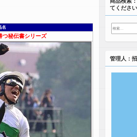
商品検索
てくださ
検
品名
索:
勝つ秘伝書シリーズ
管理人：招