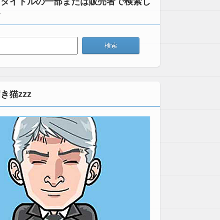
：タイトルの一部または販売者で検索し
い
き猫zzz