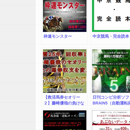
枠連モンスター
中京競馬・完全読本
【救済馬券セオリー
日刊コンピ分析ソフ
２】藤崎優哉の負けな
BRAIN5（自動運転
い馬券戦略
載）