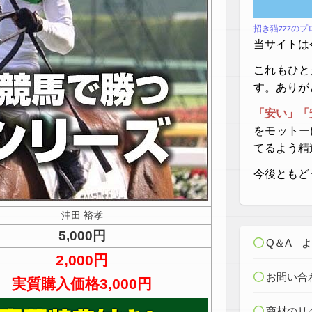
招き猫zzzの
当サイトは
これもひと
す。ありが
「安い」「
をモットー
てるよう精
今後ともど
沖田 裕孝
5,000円
Q＆A 
2,000円
お問い合
実質購入価格3,000円
商材のリ