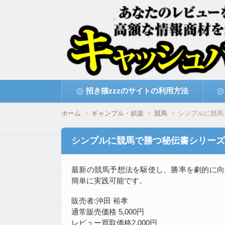
高額な情報商材をレビューを買い取ることで
情報商材激安サイト・
コ
招き猫zzzのサイトの利用方法
ン
テ
ン
ホーム
ギャンブル・娯楽
競馬
シンプルに競馬
ツ
へ
移
シンプルに競馬で勝つ秘伝書シリーズ
動
最新の競馬予想法を駆使し、勝率を劇的に向
簡単に実践可能です。
販売者:沖田 裕孝
通常販売価格 5,000円
レビュー買取価格2,000円