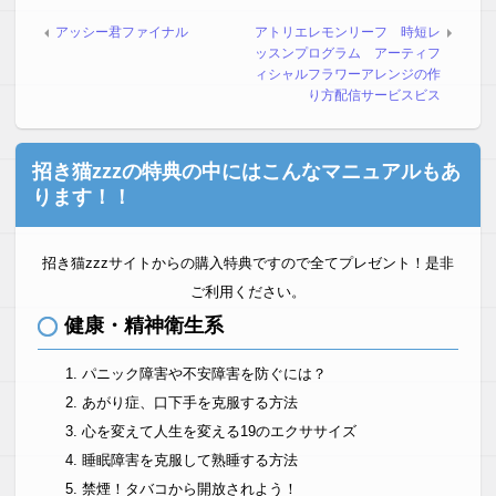
アッシー君ファイナル
アトリエレモンリーフ 時短レ
ッスンプログラム アーティフ
ィシャルフラワーアレンジの作
り方配信サービスビス
招き猫zzzの特典の中にはこんなマニュアルもあ
ります！！
招き猫zzzサイトからの購入特典ですので全てプレゼント！是非
ご利用ください。
健康・精神衛生系
パニック障害や不安障害を防ぐには？
あがり症、口下手を克服する方法
心を変えて人生を変える19のエクササイズ
睡眠障害を克服して熟睡する方法
禁煙！タバコから開放されよう！