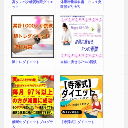
高タンパク糖質制限ダイエ
体重増量教科書 ０→１突
ット
破脱ガリガリ
脈トレダイエット
自然に痩せる7つの習慣
禁断のダイエットプログラ
【寺澤式】ダイエット
ム