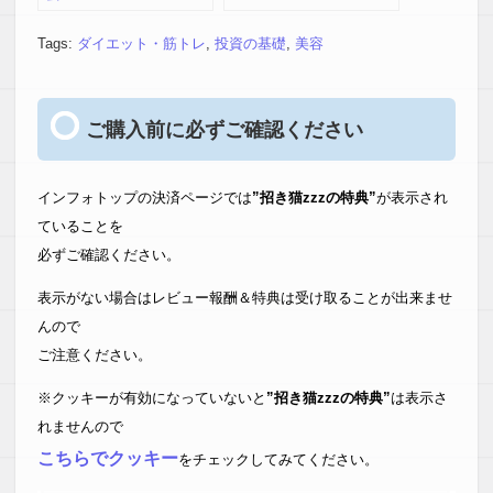
Tags:
ダイエット・筋トレ
,
投資の基礎
,
美容
ご購入前に必ずご確認ください
インフォトップの決済ページでは
”招き猫zzzの特典”
が表示され
ていることを
必ずご確認ください。
表示がない場合はレビュー報酬＆特典は受け取ることが出来ませ
んので
ご注意ください。
※クッキーが有効になっていないと
”招き猫zzzの特典”
は表示さ
れませんので
こちらでクッキー
をチェックしてみてください。