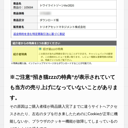
※ご注意”招き猫zzzの特典”が表示されていて
も当方の売り上げになっていないことがありま
す。
その原因はご購入者様が商品購入完了までに違うサイトへアクセ
スされたり、左右のタブを行き来したためのにCookieが正常に機
能しないか、ブラウザのクッキー機能が故障してしまっているの