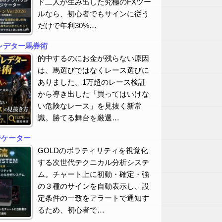
ド二人が生み出した究極のFXツー
ルなら、初心者でもサインに従う
だけで年利30%…
レデター馬券術
的中するのにお金が残らない原因
は、馬選びではなくレース選びに
ありました。1万超のレース検証
から導き出した「買ってはいけな
い危険なレース」を見抜く新常
識。勝てる舞台を厳選…
ジケーター
GOLDのボラティリティを視覚化
する次世代テクニカル分析システ
ム。チャート上に初動・確定・強
の３種のサインを自動表示し、設
定条件の一致をアラートで通知す
るため、初心者で…