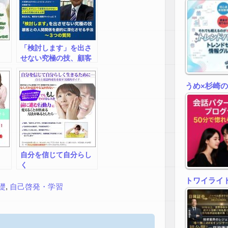
「検討します」を出さ
せない究極の技、顧客
との人間関係を劇的に
深化させる手法～３つ
うめ×杉崎
の質問
自分を信じて自分らし
く
トワイライトゾ
礎
,
自己啓発・学習