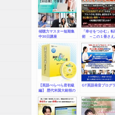
傾聴力マスター短期集
「幸せをつかむ」転
中30日講座
術 ～この１冊さえ
れば転職活動は成功
る、実績抜群の転職
ニュアル～ ※特典
了まで残りわずか
【英語ぺらぺら君初級
GT英語発音プログ
編】 歴代米国大統領の
元通訳が教える英会話
学習法