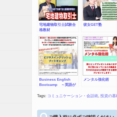
宅地建物取引士試験合
彼女GET塾
格教材
Business English
メンタル強化術
Bootcamp ～英語が
苦手な社会人のための
ビジネス英語マスター
Tags:
コミュニケーション・会話術
,
投資の基
講座～