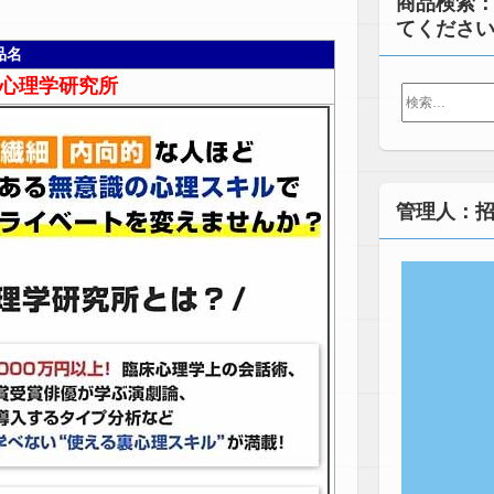
商品検索
てくださ
品名
心理学研究所
検
索:
管理人：招