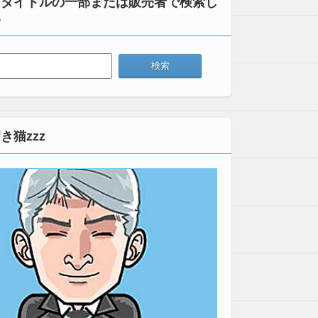
：タイトルの一部または販売者で検索し
い
き猫zzz