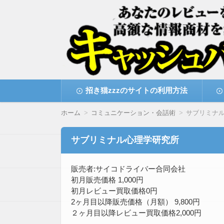
高額な情報商材をレビューを買い取ることで
情報商材激安サイト・
コ
招き猫zzzのサイトの利用方法
ン
テ
ン
ホーム
コミュニケーション・会話術
サブリミナ
ツ
へ
移
サブリミナル心理学研究所
動
販売者:サイコドライバー合同会社
初月販売価格 1,000円
初月レビュー買取価格0円
2ヶ月目以降販売価格（月額） 9,800円
２ヶ月目以降レビュー買取価格2,000円