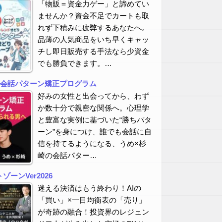
「物販＝資金力ゲー」と諦めてい
ませんか？資金不足でカートも取
れず下積みに疲弊するあなたへ。
品薄の人気商品をいち早くキャッ
チし即日販売する手法なら少資金
でも勝負できます。…
の会話パターン矯正プログラム
好みの女性と出会ってから、わず
か数十分で親密な関係へ。心理学
と豊富な実例に基づいた“勝ちパタ
ーン”を身につけ、誰でも会話に自
信を持てるようになる、うめ×杉
崎の会話パター…
ーンVer2026
迷える決済はもう終わり！AIの
「買い」×一目均衡表の「売り」
が奇跡の融合！投資界のレジェン