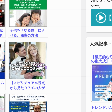
知らせする
です。
職
子供を「やる気」にさ
あ
せる、秘密の方法
す
人気記事
マ
終
【徹底的な研
の集大成】 R
ラム
【スピリチュアル視点
から見た９７％の人が
知らない目からウロコ
のリッチ術！】
トレンドハ