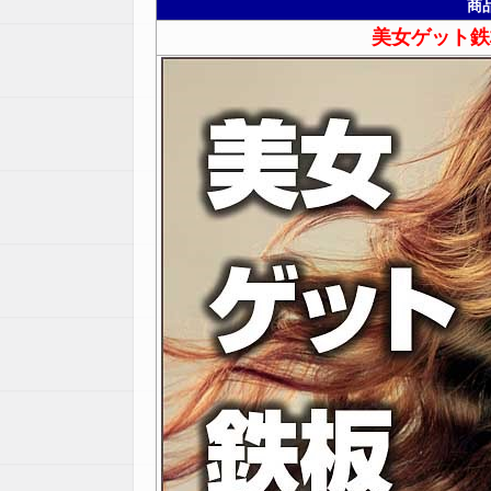
商
美女ゲット鉄