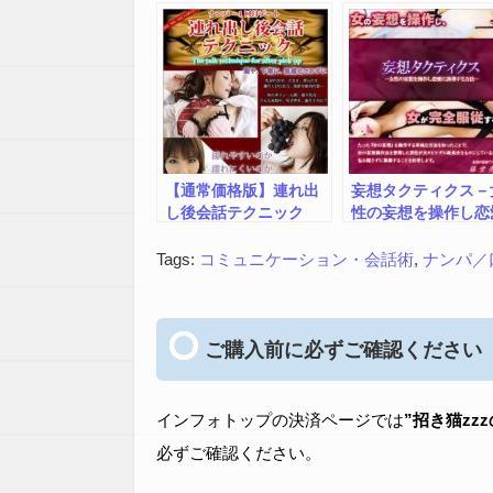
ポートコンサル
【通常価格版】連れ出
妄想タクティクス－
し後会話テクニック
性の妄想を操作し恋
～ナンパ連れ出し後or
に誘導する方法－
１回目デート２時間で
Tags:
コミュニケーション・会話術
,
ナンパ／
SEXに到達できるトー
クノウハウ ～ 【全
額返金保証】 と 【成果
保証】 の ダブル保証
ご購入前に必ずご確認ください
付き！
インフォトップの決済ページでは
”招き猫zz
必ずご確認ください。