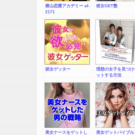
横山恋愛アカデミー af-
彼女GET塾
2171
彼女ゲッター
理想の女子を見つけ
ットする方法
美女ナースをゲットし
美女ゲットバイブル