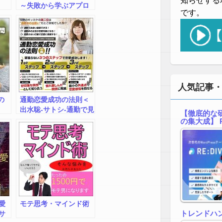
知らせする
～失敗から学ぶアプロ
です。
ーチノウハウ～返金保
証
人気記事
の
通勤恋愛成功の法則＜
出水聡-サトシ-通勤で見
【徹底的な研
かける美女と恋愛を成
の集大成】 R
功させるテクニック＞
愛
モテ思考・マインド術
トレンドハ
サ