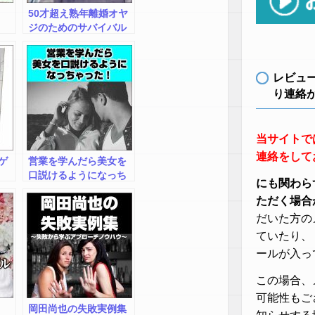
50才超え熟年離婚オヤ
ジのためのサバイバル
デート
大作戦（実
録）【完全版】
レビュ
り連絡
当サイトで
連絡をして
ゲ
営業を学んだら美女を
口説けるようになっち
にも関わら
ゃった！
ただく場合
だいた方の
ていたり、
ールが入っ
この場合、
可能性もご
岡田尚也の失敗実例集