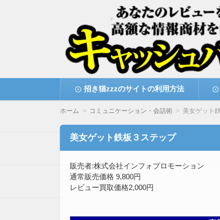
高額な情報商材をレビューを買い取ることで
情報商材激安サイト・
コ
招き猫zzzのサイトの利用方法
ン
テ
ン
ホーム
コミュニケーション・会話術
美女ゲット
ツ
へ
移
美女ゲット鉄板３ステップ
動
販売者:株式会社インフォプロモーション
通常販売価格 9,800円
レビュー買取価格2,000円