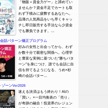
「物販＝資金力ゲー」と諦めてい
ませんか？資金不足でカートも取
れず下積みに疲弊するあなたへ。
品薄の人気商品をいち早くキャッ
チし即日販売する手法なら少資金
でも勝負できます。…
の会話パターン矯正プログラム
好みの女性と出会ってから、わず
か数十分で親密な関係へ。心理学
と豊富な実例に基づいた“勝ちパタ
ーン”を身につけ、誰でも会話に自
信を持てるようになる、うめ×杉
崎の会話パター…
ーンVer2026
迷える決済はもう終わり！AIの
「買い」×一目均衡表の「売り」
が奇跡の融合！投資界のレジェン