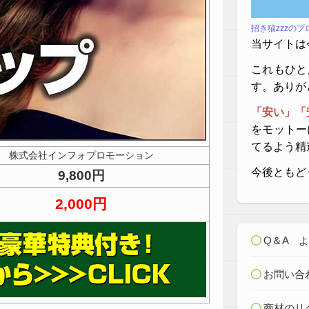
招き猫zzzの
当サイトは
これもひと
す。ありが
「安い」「
をモットー
てるよう精
株式会社インフォプロモーション
今後ともど
9,800円
2,000円
Q＆A 
お問い合
商材のリ