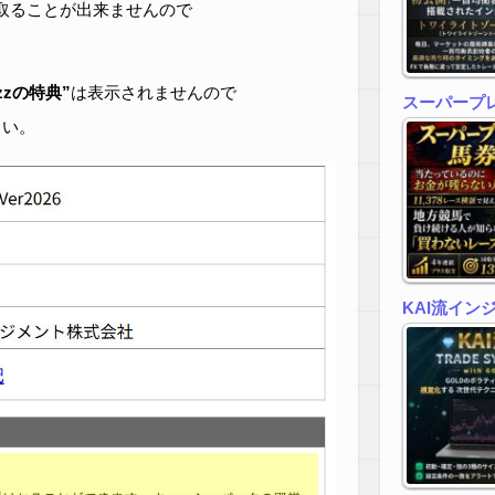
取ることが出来ませんので
zzの特典”
は表示されませんので
スーパープ
さい。
KAI流イン