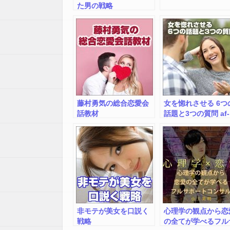
た男の戦略
藤村勇気の総合恋愛会
女を惚れさせる 6つ
話教材
話題と3つの質問 af-
0848
非モテが美女を口説く
心理学の観点から恋
戦略
の全てが学べるフル