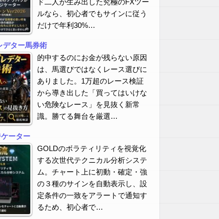
ド二人が生み出した究極のFXツー
ルなら、初心者でもサインに従う
だけで年利30%…
レデター馬券術
的中するのにお金が残らない原因
は、馬選びではなくレース選びに
ありました。1万超のレース検証
から導き出した「買ってはいけな
い危険なレース」を見抜く新常
識。勝てる舞台を厳選…
ジケーター
GOLDのボラティリティを視覚化
する次世代テクニカル分析システ
ム。チャート上に初動・確定・強
の３種のサインを自動表示し、設
定条件の一致をアラートで通知す
るため、初心者で…