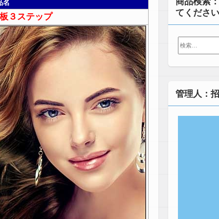
商品検索
品名
てくださ
板３ステップ
検
索:
管理人：招