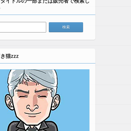
：タイトルの一部または販売者で検索し
い
き猫zzz