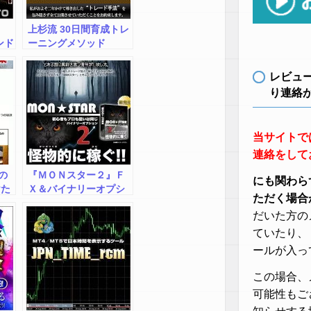
上杉流 30日間育成トレ
ンド
ーニングメソッド
ジ
レビュ
り連絡
当サイトで
連絡をして
の
『ＭＯＮスター２』Ｆ
にも関わら
けた
Ｘ＆バイナリーオプシ
ただく場合
教
ョン
だいた方の
ュバ
ていたり、
ールが入っ
この場合、
可能性もご