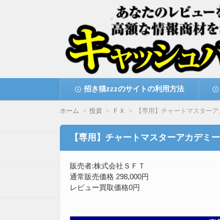
高額な情報商材をレビューを買い取ることで
情報商材激安サイト・
コ
招き猫zzzのサイトの利用方法
ン
テ
ン
ホーム
投資
ＦＸ
【専用】チャートマスターア
ツ
へ
移
【専用】チャートマスターアカデミー
動
販売者:株式会社ＳＦＴ
通常販売価格 298,000円
レビュー買取価格0円