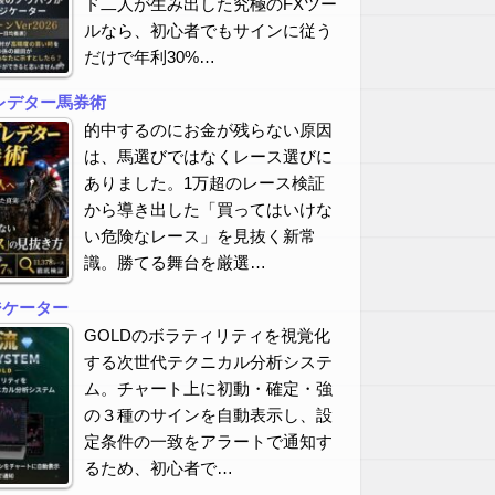
ド二人が生み出した究極のFXツー
ルなら、初心者でもサインに従う
だけで年利30%…
レデター馬券術
的中するのにお金が残らない原因
は、馬選びではなくレース選びに
ありました。1万超のレース検証
から導き出した「買ってはいけな
い危険なレース」を見抜く新常
識。勝てる舞台を厳選…
ジケーター
GOLDのボラティリティを視覚化
する次世代テクニカル分析システ
ム。チャート上に初動・確定・強
の３種のサインを自動表示し、設
定条件の一致をアラートで通知す
るため、初心者で…