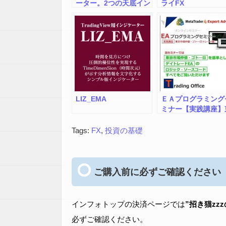
ーター。2つの天底イン
ライFX
ジケーターで相場の天
底がわかります。
LIZ_EMA
ＥＡプログラミング
ミナー【実践講座】
京市場仲値・ゴト―
トレード編
Tags:
FX
,
投資の基礎
ご購入前に必ずご確認ください
インフォトップの決済ページでは
”招き猫zz
必ずご確認ください。