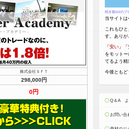
招き猫zzzの
当サイトは
これもひと
す。ありが
「安い」「
をモットー
てるよう精
株式会社ＳＦＴ
今後ともど
298,000円
0円
Q＆A 
お問い合
商材のリ