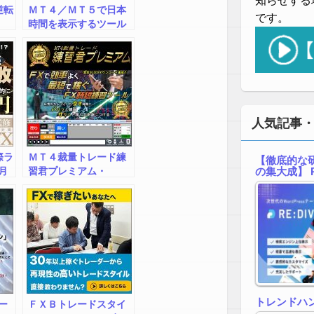
知らせする
逆転
ＭＴ４／ＭＴ５で日本
です。
時間を表示するツール
「JPN_TIME_rcm」
人気記事
国際ラ
ＭＴ４裁量トレード練
【徹底的な研
月
習君プレミアム・
の集大成】 R
JCB/AMEX
トレンドハ
ー
ＦＸＢトレードスタイ