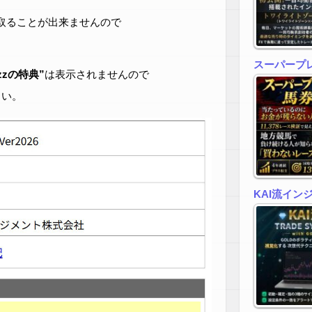
取ることが出来ませんので
スーパープ
zzの特典”
は表示されませんので
さい。
KAI流イン