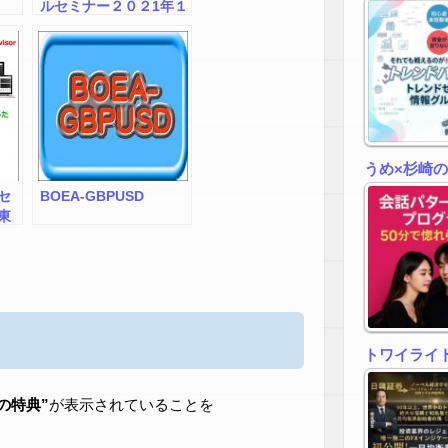
ルセミナー２０２1年１
２月
うめ×杉崎
セ
BOEA-GBPUSD
東
日
トワイライトゾ
zの特典”
が表示されていることを