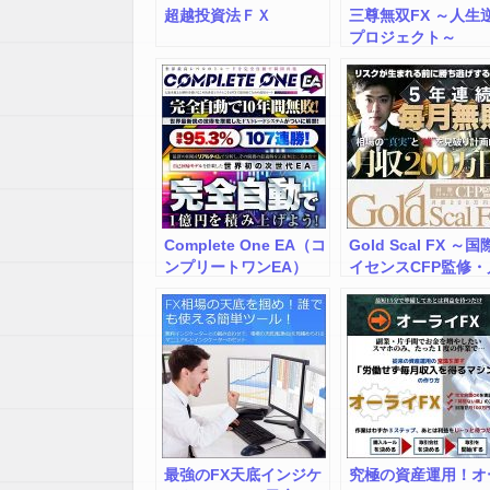
超越投資法ＦＸ
三尊無双FX ～人生
プロジェクト～
Complete One EA（コ
Gold Scal FX ～
ンプリートワンEA）
イセンスCFP監修・
収200万円計画～
最強のFX天底インジケ
究極の資産運用！オ