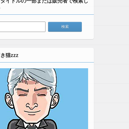
：タイトルの一部または販売者で検索し
い
き猫zzz