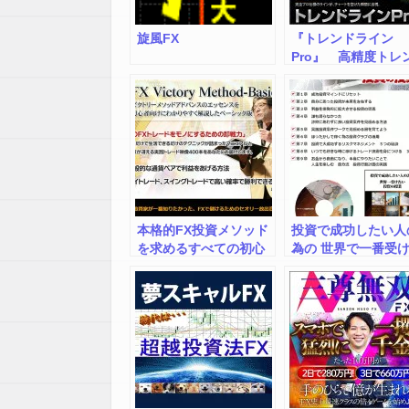
旋風FX
『トレンドライン
Pro』 高精度トレ
ライン自動描画イン
ケーター
本格的FX投資メソッド
投資で成功したい人
を求めるすべての初心
為の 世界で一番受
の方へ FXビクトリー
い投資の授業（音声
メソッド【ベーシック
材）,激安,キャッシ
版】
ック,豪華特典付！