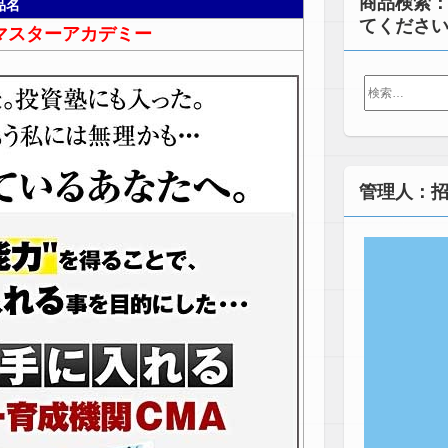
商品検索
品名
てくださ
マスターアカデミー
検
索:
管理人：招