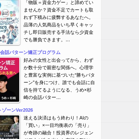
「物販＝資金力ゲー」と諦めてい
ませんか？資金不足でカートも取
れず下積みに疲弊するあなたへ。
品薄の人気商品をいち早くキャッ
チし即日販売する手法なら少資金
でも勝負できます。…
の会話パターン矯正プログラム
好みの女性と出会ってから、わず
か数十分で親密な関係へ。心理学
と豊富な実例に基づいた“勝ちパタ
ーン”を身につけ、誰でも会話に自
信を持てるようになる、うめ×杉
崎の会話パター…
ーンVer2026
迷える決済はもう終わり！AIの
「買い」×一目均衡表の「売り」
が奇跡の融合！投資界のレジェン