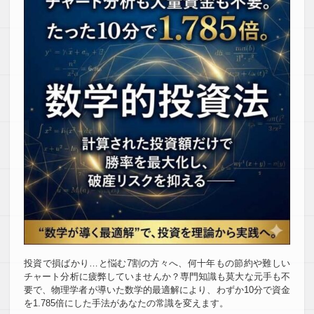
投資で損ばかり…と悩む7割の方々へ
、何十年もの節約や難しい
チャート分析に疲弊していませんか
？専門知識も莫大な元手も不
要で
、物理学者が導いた数学的最適解により
、わずか10分で資金
を1.785倍にした手法があなたの常識を変えます
。