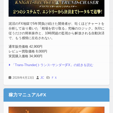
泥沼のFX地獄で5年間負け続けた開発者が、吐くほどチャートを
分析して辿り着いた「相場を切り取る」究極のロジック。矢印に
従うだけの簡単操作と、10時間超の監視から解放される自動決済
で、もう感情に左右されない。
通常販売価格 42,900円
レビュー買取価格 8,000円
実質購入価格 34,900円
「Trans-Thunder(トランスｰサンダー)FX」の続きを読む
2026年4月13日
JC
ＦＸ
稼力マニュアルFX