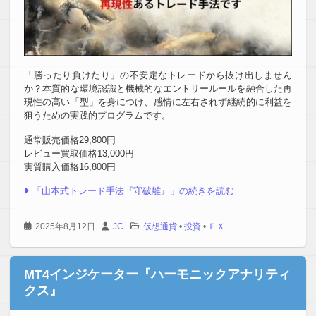
「勝ったり負けたり」の不安定なトレードから抜け出しません
か？本質的な環境認識と機械的なエントリールールを融合した再
現性の高い「型」を身につけ、感情に左右されず継続的に利益を
狙うための実践的プログラムです。
通常販売価格29,800円
レビュー買取価格13,000円
実質購入価格16,800円
「山本式トレード手法『守破離』」の続きを読む
2025年8月12日
JC
仮想通貨
•
投資
•
ＦＸ
MT4インジケーター『ハーモニックアナリティ
クス』