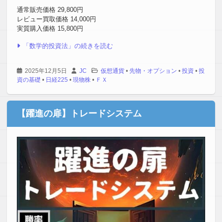
通常販売価格 29,800円
レビュー買取価格 14,000円
実質購入価格 15,800円
「数学的投資法」の続きを読む
2025年12月5日
JC
仮想通貨
•
先物・オプション
•
投資
•
投
資の基礎
•
日経225
•
現物株
•
ＦＸ
【躍進の扉】トレードシステム