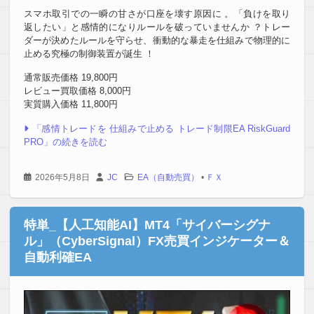
スマホ取引での一瞬の甘さが口座を壊す原因に 。「負けを取り
返したい」と感情的になりルールを破っていませんか ？トレー
ダーが決めたルールを守らせ、衝動的な暴走を仕組みで物理的に
止める究極の制御装置が誕生 ！
通常販売価格 19,800円
レビュー買取価格 8,000円
実質購入価格 11,800円
「感情トレードを 仕組みで止める トレード制限EA RiskGuard
PRO」の続きを読む
2026年5月8日
JC
EA（自動売買）
•
ＦＸ
特単_【人工知能AI】MT4「サイバーシグナ
ル」（CyberSignal）FX売買インジケーター＆
自動利確EA