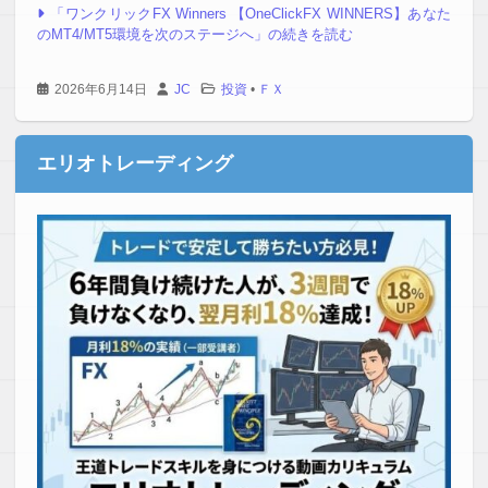
「ワンクリックFX Winners 【OneClickFX WINNERS】あなた
のMT4/MT5環境を次のステージへ」の続きを読む
2026年6月14日
JC
投資
•
ＦＸ
エリオトレーディング