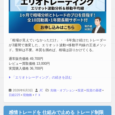
「相場が見えていなかっただけ」・・6年負け続けたトレーダー
が3週間で激変した、エリオット波動×移動平均線の王道メソッ
ド。聖杯は不要。本質を掴めば、相場は語りかけてくる。
通常販売価格 49,700円
レビュー買取価格 13,000円
実質購入価格 36,700円
「エリオトレーディング」の続きを読む
2026年6月3日
JC
先物・オプション
•
投資
•
投資の基礎
•
日経225
•
現物株
•
ＦＸ
感情トレードを 仕組みで止める トレード制限