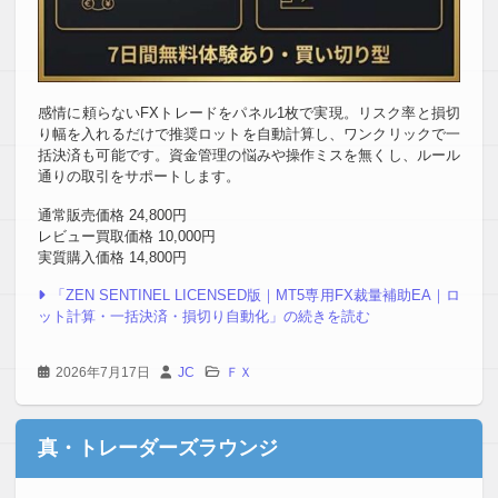
感情に頼らないFXトレードをパネル1枚で実現。リスク率と損切
り幅を入れるだけで推奨ロットを自動計算し、ワンクリックで一
括決済も可能です。資金管理の悩みや操作ミスを無くし、ルール
通りの取引をサポートします。
通常販売価格 24,800円
レビュー買取価格 10,000円
実質購入価格 14,800円
「ZEN SENTINEL LICENSED版｜MT5専用FX裁量補助EA｜ロ
ット計算・一括決済・損切り自動化」の続きを読む
2026年7月17日
JC
ＦＸ
真・トレーダーズラウンジ