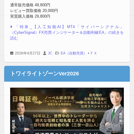
通常販売価格 49,800円
レビュー買取価格 20,000円
実質購入価格 29,800円
「特単_【人工知能AI】MT4「サイバーシグナル」
（CyberSignal）FX売買インジケーター＆自動利確EA」の続きを
読む
2026年4月27日
JC
EA（自動売買）
•
ＦＸ
トワイライトゾーンVer2026