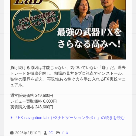
負け続ける原因は才能じゃない、気づいていない「癖」だ。過去
トレードを徹底分解し、相場の見方をプロ視点でインストール。
独学の限界を超え、再現性ある稼ぐ力を手に入れるFX実践マニ
ュアル。
通常販売価格 249,600円
レビュー買取価格 6,000円
実質購入価格 243,600円
「FX navigation lab（FXナビゲーションラボ）」の続きを読む
2026年2月10日
JC
ＦＸ