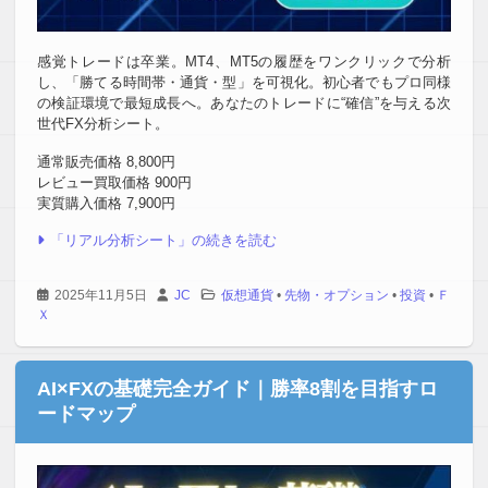
感覚トレードは卒業。MT4、MT5の履歴をワンクリックで分析
し、「勝てる時間帯・通貨・型」を可視化。初心者でもプロ同様
の検証環境で最短成長へ。あなたのトレードに“確信”を与える次
世代FX分析シート。
通常販売価格 8,800円
レビュー買取価格 900円
実質購入価格 7,900円
「リアル分析シート」の続きを読む
2025年11月5日
JC
仮想通貨
•
先物・オプション
•
投資
•
Ｆ
Ｘ
AI×FXの基礎完全ガイド｜勝率8割を目指すロ
ードマップ