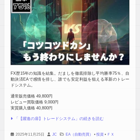
FX歴15年の知識を結集。だましを徹底排除し平均勝率75％、自
動決済EAで感情を排し、誰でも安定利益を狙える革新のトレー
ドシステム。
通常販売価格 49,800円
レビュー買取価格 9,000円
実質購入価格 40,800円
「【躍進の扉】トレードシステム」の続きを読む
2025年11月25日
JC
EA（自動売買）
•
投資
•
ＦＸ