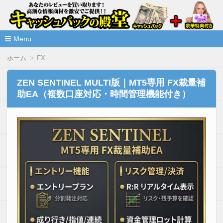
高額な情報商材をレビューを買い取ることで激安で購入できま
情報商材激安サイト・キャッシ
ュバックの殿堂
Menu
コ
ホーム
FX
ン
テ
ン
ZEN SENTINEL MULTI版｜MT5専用 FX裁量補
ツ
助EA（複数口座対応・時間管理機能付き）
へ
移
動