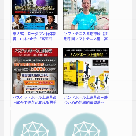
東大式 ローダウン解体新
ソフトテニス運動神経【清
書 山本×金子 『高速回
明学園ソフトテニス部 高
転』マスター講座
橋茂 監督】～色々な球技
の動きから軟式テニスに必
要なスキルを習得する方法
～
バスケットボール上達革命
ハンドボール上達革命～勝
～試合で得点が取れる選手
つための効率的練習法～
になる方法～【bjリーグア
【法政二高ハンドボール
カデミー校長 東英樹 監
部 阿部監督 監修】オン
修】オンライン版
ライン版