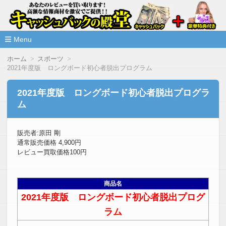
高額な情報商材をレビューを買い取ることで激安で購入できま
情報商材激安サイト・キャッシ
ュバックの殿堂
Menu
コ
ホーム
スポーツ
ン
2021年度版 ロングボード初心者脱出プログラム
テ
ン
ツ
2021年度版 ロングボード初心者脱出プログラ
へ
ム
移
動
販売者:原田 剛
通常販売価格 4,900円
レビュー買取価格100円
商品名
2021年度版 ロングボード初心者脱出プログ
ラム