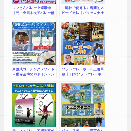
ママさんバレー上達革命
「球技で使える」瞬間的ス
【元・全日本女子バレー監
ピード走法【バルセロナオ
督 葛和伸元 監修】オン
リンピック代表・渡邉高
ライン版
博 監修】オンライン版
齋藤式コーチングメソッド
ソフトバレーボール上達革
～世界基準のバドミントン
命【 日本ソフトバレーボー
を目指して～【富岡第一中
ル連盟 副理事長 渡邉
学校／猪苗代中学校バドミ
孝 監修】オンライン版
ントン部 顧問 齋藤 亘】
テニス・ジュニア選手育成
ジュニアテニス上達革命～