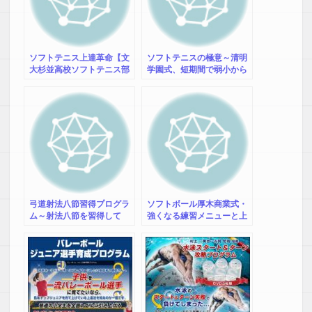
ソフトテニス上達革命【文
ソフトテニスの極意～清明
大杉並高校ソフトテニス部
学園式、短期間で弱小から
監督 野口英一 指導・監
全国優勝した秘訣～ 【清明
修】DVD3枚組
学園ソフトテニス部 高橋
茂 監督】指導・監修
DVD3枚組
弓道射法八節習得プログラ
ソフトボール厚木商業式・
ム～射法八節を習得して
強くなる練習メニューと上
中・貫・久を鍛え試合に勝
達エッセンス～見えない競
つ方法～【天皇杯覇者 土佐
争力の秘訣～【厚木商業高
正明 監修】
校ソフトボール部監督 宗
方貞徳 監修】