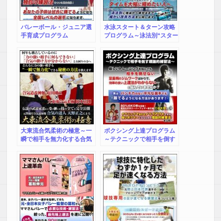
バレーボール・ジュニア選
水泳スタート＆ターン攻略
手育成プログラム
プログラム～泳法別“スター
ト＆ターン”レースの50％
を決めるテクニック～【世
界水泳選手権大会リレーコ
ーチ 村上 二美也 指
導】
大東流合気柔術の極意～一
ボクシング上達プログラム
瞬で相手を無力化する合気
～テクニックで相手を倒す
の教科書～
理論的練習法～【OPBF東
洋太平洋スーパーフェザー
級王座 三谷大和 監修】
DVD2枚組