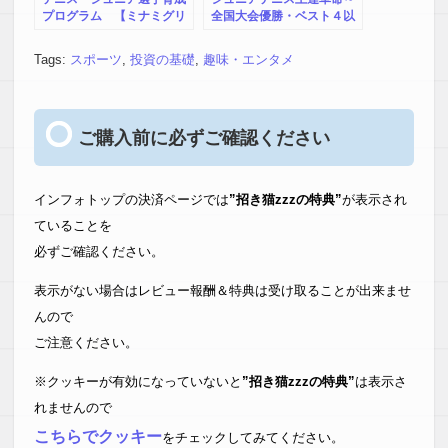
プログラム 【ミナミグリ
全国大会優勝・ベスト４以
ーンテニスクラブ代表 倉
上の選手が実践する練習内
林愛一郎 監修】オンライ
容と選手育成術～【テニス
Tags:
スポーツ
,
投資の基礎
,
趣味・エンタメ
ン版
サンライズ朝露ヘッドコー
チ 佐久間崇弘 指導・監
修】オンライン版
ご購入前に必ずご確認ください
インフォトップの決済ページでは
”招き猫zzzの特典”
が表示され
ていることを
必ずご確認ください。
表示がない場合はレビュー報酬＆特典は受け取ることが出来ませ
んので
ご注意ください。
※クッキーが有効になっていないと
”招き猫zzzの特典”
は表示さ
れませんので
こちらでクッキー
をチェックしてみてください。