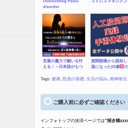
Overcoming Panic
ストレスマネジメン
disorder
言葉の魔力で願いを叶
股関節痛から脱却し
える！～日本語がもつ
楽になった69歳
秘密の法則～ コトバの
録体験記 ＜股関節
響きに秘密がある 幸
らの脱却プラン＞
Tags:
健康
,
投資の基礎
,
生活の悩み
,
精神衛生
福を引き寄せる日本人
のための引き寄せの法
則
ご購入前に必ずご確認ください
インフォトップの決済ページでは
”招き猫zz