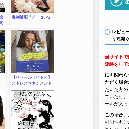
改
遅刻解消『チコセン』
間
け
レビュ
ー
り連絡
げ
当サイトで
連絡をして
にも関わら
【リセールライト付】
ただく場合
ストレスマネジメント
マニュアル
だいた方の
ていたり、
ールが入っ
この場合、
可能性もご