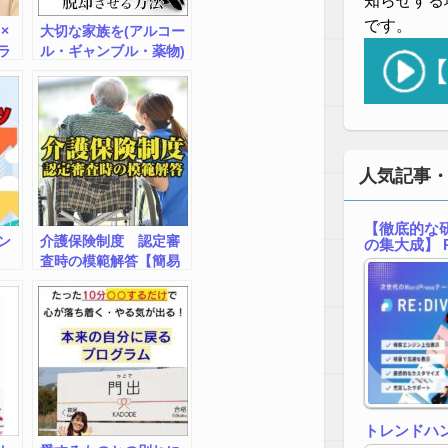
知らせする
です。
×
大切な家族を(アルコー
ラ
ル・ギャンブル・薬物)
依存症から脱却させる
方法-自宅治療型特別動
画マニュアル-
人気記事
【徹底的な研
ン
介護保険制度 認定審
の集大成】 R
査時の模範解答【簡易
版】
トレンドハ