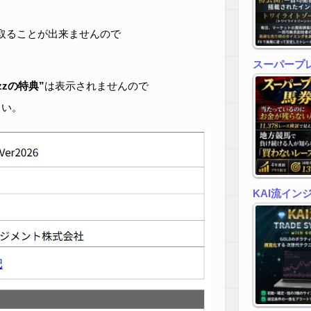
取ることが出来ませんので
スーパープ
zzの特典”
は表示されませんので
さい。
KAI流イン