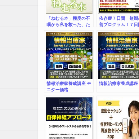
「ねむる本」極度の不
依存症７日間 短期
眠から私を救った、た
善プログラム！７日
った２つの方法
で依存症が改善しな
れば返金 パートナ
の依存症を治してあ
たい方用
情報治療家養成講座 モ
情報治療家養成講座
ニター価格