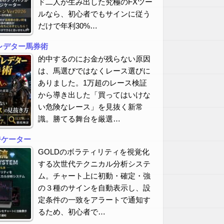
ド二人が生み出した究極のFXツー
ルなら、初心者でもサインに従う
だけで年利30%…
レデター馬券術
的中するのにお金が残らない原因
は、馬選びではなくレース選びに
ありました。1万超のレース検証
から導き出した「買ってはいけな
い危険なレース」を見抜く新常
識。勝てる舞台を厳選…
ジケーター
GOLDのボラティリティを視覚化
する次世代テクニカル分析システ
ム。チャート上に初動・確定・強
の３種のサインを自動表示し、設
定条件の一致をアラートで通知す
るため、初心者で…