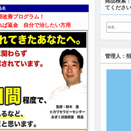
商品検索
てくださ
品名
期改善プログラム！
検
れば返金 自分で治したい方用
索:
管理人：招