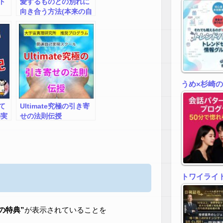
ト
愛するものとの別れに
向き合う方法(本来の自
分に戻るプログラム)
うめ×杉崎
て
Ultimate究極の引き寄
の実
せの法則伝授
痛か
トワイライトゾ
zの特典”
が表示されていることを