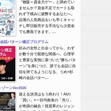
「物販＝資金力ゲー」と諦めてい
ませんか？資金不足でカートも取
れず下積みに疲弊するあなたへ。
品薄の人気商品をいち早くキャッ
チし即日販売する手法なら少資金
でも勝負できます。…
の会話パターン矯正プログラム
好みの女性と出会ってから、わず
か数十分で親密な関係へ。心理学
と豊富な実例に基づいた“勝ちパタ
ーン”を身につけ、誰でも会話に自
信を持てるようになる、うめ×杉
崎の会話パター…
ーンVer2026
迷える決済はもう終わり！AIの
「買い」×一目均衡表の「売り」
が奇跡の融合！投資界のレジェン