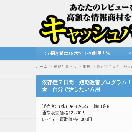
高額な情報商材をレビューを買い取ることで
情報商材激安サイト・
コ
招き猫zzzのサイトの利用方法
ン
テ
ン
ホーム
家庭と暮らし
健康
依存症７日間 短期
ツ
へ
移
依存症７日間 短期改善プログラム！
動
金 自分で治したい方用
販売者:（株）e-FLAGS 楠山高広
通常販売価格12,800円
レビュー買取価格4,000円