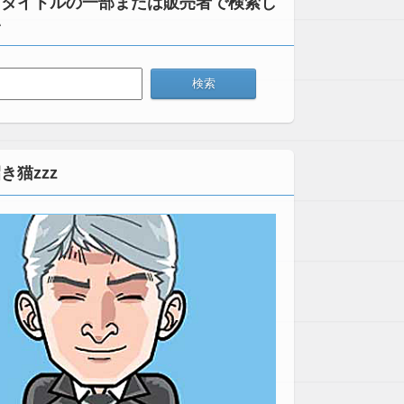
：タイトルの一部または販売者で検索し
い
き猫zzz