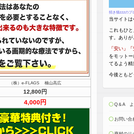
招き猫zzzの
当サイトは
これもひと
す。ありが
「安い」「
をモットー
てるよう精
今後ともど
（株）e-FLAGS 楠山高広
12,800円
4,000円
Q＆A 
お問い合
商材のリ