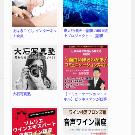
あはきこくし インターネッ
東大記憶法 ～記憶力90日向
ト会員
上プロジェクト～（記憶
法・遠隔セミナー）
大石写真塾
【コミュニケーション・ス
キル】ビジネスマンが仕事
でスキルアップするための
コミュニケーション