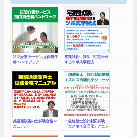
訪問介護 サービス提供責任
宅建試験に独学で短期合格
者 ハンドブック
するツボ式学習法
英語通訳案内士試験合格マ
一級建築士設計製図試験
ニュアル
「エスキス合理化テクニッ
ク」