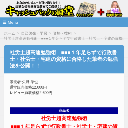
高額な情報商材をレビューを買い取ることで激安で購入できま
情報商材激安サイト・キャッシ
ュバックの殿堂
Menu
コ
ホーム
自己啓発・学習
資格・技術
ン
社労士超高速勉強術 ■■■１年足らずで行政書士・社労士・宅建の資格に
テ
ン
ツ
社労士超高速勉強術 ■■■１年足らずで行政書
へ
士・社労士・宅建の資格に合格した筆者の勉強
移
動
法を公開！！
販売者:矢野 準也
通常販売価格12,000円
レビュー買取価格2,600円
商品名
社労士超高速勉強術
■■■１年足らずで行政書士・社労士・宅建の資