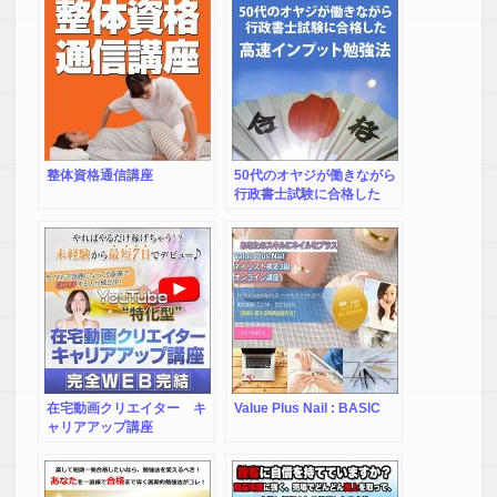
整体資格通信講座
50代のオヤジが働きながら
行政書士試験に合格した
「高速インプット勉強
法」』 あなたも５肢択一式
の「行政法」「民法」を８
割正解でクリア
在宅動画クリエイター キ
Value Plus Nail : BASIC
ャリアアップ講座