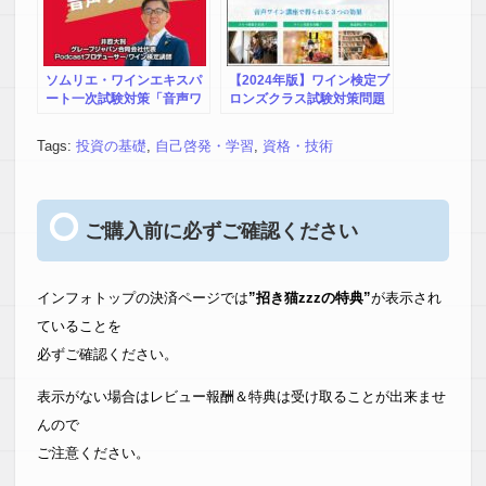
ソムリエ・ワインエキスパ
【2024年版】ワイン検定ブ
ート一次試験対策「音声ワ
ロンズクラス試験対策問題
イン講座」
集&音声ワイン講座
Tags:
投資の基礎
,
自己啓発・学習
,
資格・技術
ご購入前に必ずご確認ください
インフォトップの決済ページでは
”招き猫zzzの特典”
が表示され
ていることを
必ずご確認ください。
表示がない場合はレビュー報酬＆特典は受け取ることが出来ませ
んので
ご注意ください。