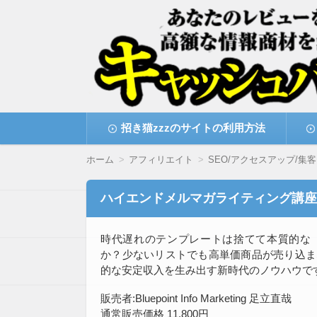
高額な情報商材をレビューを買い取ることで
情報商材激安サイト・
コ
招き猫zzzのサイトの利用方法
ン
テ
ン
ホーム
アフィリエイト
SEO/アクセスアップ/集客
ツ
へ
移
ハイエンドメルマガライティング講座
動
時代遅れのテンプレートは捨てて
本質的な
か？
少ないリストでも高単価商品が売り込ま
的な安定収入を生み出す新時代のノウハウで
販売者:Bluepoint Info Marketing 足立直哉
通常販売価格 11,800円