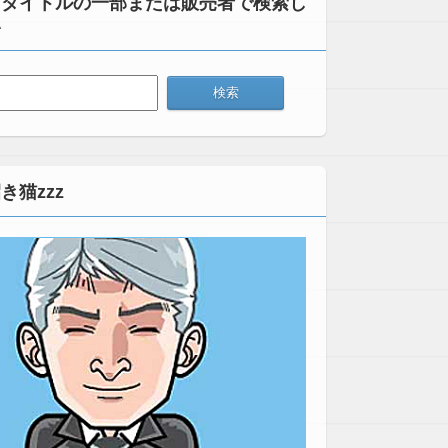
：タイトルの一部または販売者で検索し
い
き猫zzz