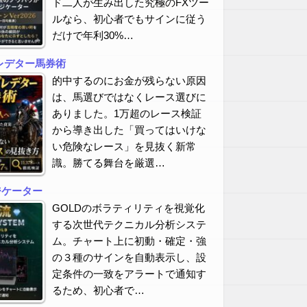
ド二人が生み出した究極のFXツー
ルなら、初心者でもサインに従う
だけで年利30%…
レデター馬券術
的中するのにお金が残らない原因
は、馬選びではなくレース選びに
ありました。1万超のレース検証
から導き出した「買ってはいけな
い危険なレース」を見抜く新常
識。勝てる舞台を厳選…
ジケーター
GOLDのボラティリティを視覚化
する次世代テクニカル分析システ
ム。チャート上に初動・確定・強
の３種のサインを自動表示し、設
定条件の一致をアラートで通知す
るため、初心者で…