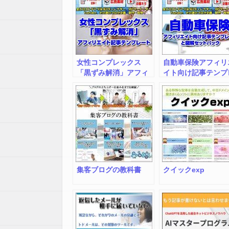
イトサポートツール
張所
女性コンプレックス
自動車保険アフィリ
「黒ずみ解消」アフィ
イト向け記事テンプ
リエイト記事テンプレ
ートと図解セットパ
ートby広告素材.ＣＯＭ
クby広告素材.ＣＯ
インフォトップ出張所
ンフォトップ出張所
集客ブログの教科書
クイックexp