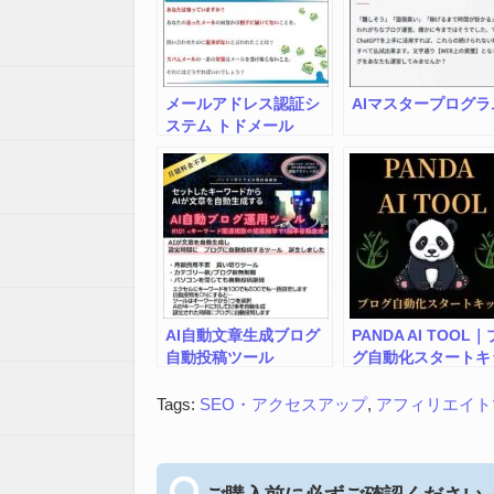
メールアドレス認証シ
AIマスタープログラ
ステム トドメール
AI自動文章生成ブログ
PANDA AI TOOL
自動投稿ツール
グ自動化スタートキ
ト（テンプレート付
き）
Tags:
SEO・アクセスアップ
,
アフィリエイト