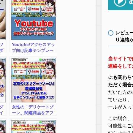
レビュ
り連絡
ツ
Youtube/アクセスアッ
ダ
プ向け記事テンプレー
成
トセットパック！by広
当サイトで
る
告素材.ＣＯＭインフォ
連絡をして
イ
トップ出張所
リ
にも関わら
換
ただく場合
か
だいた方の
動
ていたり、
書
ダ
女性の「デリケートゾ
ールが入っ
。
イ
ーン」関連商品をアフ
逆
この場合、
ン
ィリエイトする記事テ
増
.Ｃ
ンプレートと図解パッ
可能性もご
ラ
出
クby広告素材.ＣＯＭイ