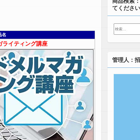
商品検索
てくださ
検
索:
品名
ガライティング講座
管理人：招