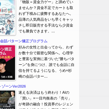
「物販＝資金力ゲー」と諦めてい
ませんか？資金不足でカートも取
れず下積みに疲弊するあなたへ。
品薄の人気商品をいち早くキャッ
チし即日販売する手法なら少資金
でも勝負できます。…
の会話パターン矯正プログラム
好みの女性と出会ってから、わず
か数十分で親密な関係へ。心理学
と豊富な実例に基づいた“勝ちパタ
ーン”を身につけ、誰でも会話に自
信を持てるようになる、うめ×杉
崎の会話パター…
ーンVer2026
迷える決済はもう終わり！AIの
「買い」×一目均衡表の「売り」
が奇跡の融合！投資界のレジェン