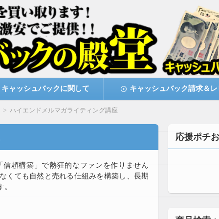
激安で購入できます
キャッシュバックの殿堂
キャッシュバックに関して
キャッシュバック請求＆レ
ハイエンドメルマガライティング講座
応援ポチ
「信頼構築」で熱狂的なファンを作りません
なくても自然と売れる仕組みを構築し
、長期
す。