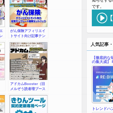
知らせする
ンフォトップ出張所
です。
エ
がん保険アフィリエイ
レ
トサイト向け記事テン
ッ
プレート図解セットパ
人気記事
Ｍイ
ックby広告素材.ＣＯＭ
インフォトップ出張所
【徹底的な研
の集大成】 R
アドカムBooster（旧
メルぞう読者増ブース
ター）
トレンドハ