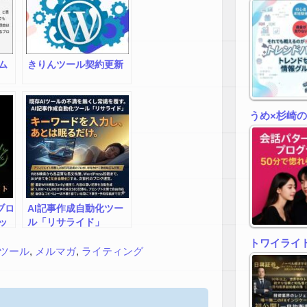
ム
きりんツール契約更新
うめ×杉崎
｜ブロ
AI記事作成自動化ツー
ッ
ル「リサライド」
トワイライトゾ
ツール
,
メルマガ
,
ライティング