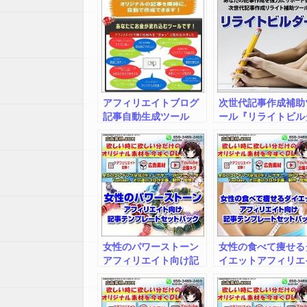
アフィリエイトブログ
次世代記事作成補助
記事自動生成ツール
ール『リライトビル
【D1-Master】
ー』あなたの記事作
を強力にサポートす
次世代記事作成リラ
ト補助ツール。一括
ライト機能も手動変
もできる。単語解析
ら類義語（シソーラ
ス）、類似表現を自
収集機能付きで、辞
女性のパワーストーン
女性の食べて痩せる
を自作する必要なし
アフィリエイト向け記
イエットアフィリエ
リライトついでに、
事テンプレートby広告
トサイト向け記事テ
要約挿入機能で記事
素材.ＣＯＭインフォト
プレートby広告素材
量も可能な次世代リ
ップ出張所
ＯＭインフォトップ