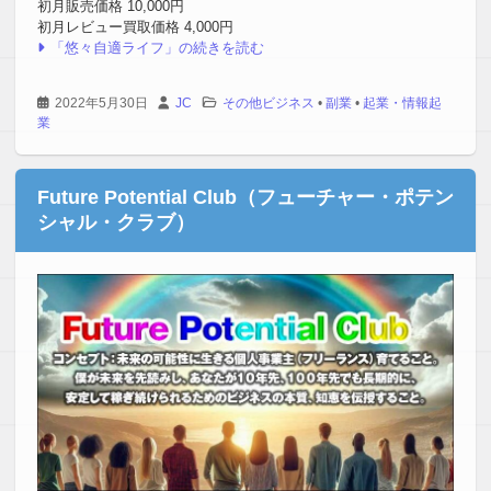
初月販売価格 10,000円
初月レビュー買取価格 4,000円
「悠々自適ライフ」の続きを読む
2022年5月30日
JC
その他ビジネス
•
副業
•
起業・情報起
業
Future Potential Club（フューチャー・ポテン
シャル・クラブ）