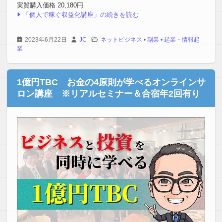
実質購入価格 20,180円
「個人で稼ぐ収益化講座」の続きを読む
2023年6月22日
JC
ネットビジネス
•
副業
•
起業・情報起
業
1億円TBC お金の4原則が学べるオンラインサ
ロン講座 ※リアルセミナー＆合宿年2回有り