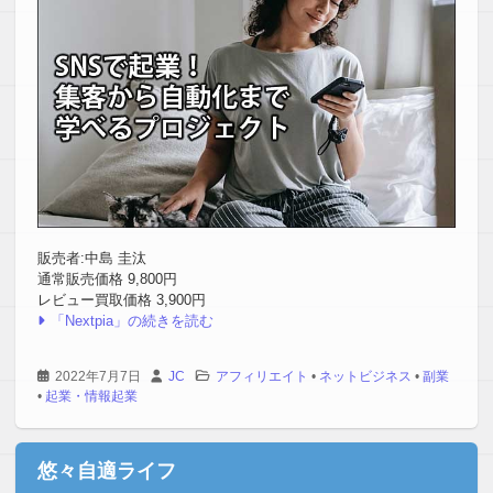
販売者:中島 圭汰
通常販売価格 9,800円
レビュー買取価格 3,900円
「Nextpia」の続きを読む
2022年7月7日
JC
アフィリエイト
•
ネットビジネス
•
副業
•
起業・情報起業
悠々自適ライフ