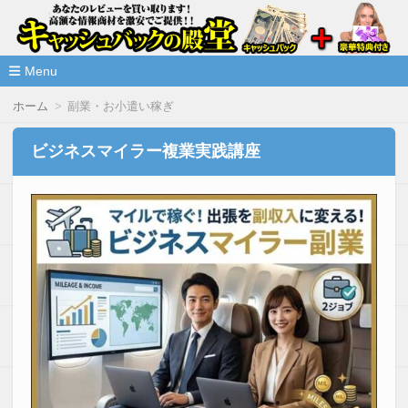
高額な情報商材をレビューを買い取ることで激安で購入できま
情報商材激安サイト・キャッシ
ュバックの殿堂
Menu
コ
ホーム
副業・お小遣い稼ぎ
ン
テ
ン
ビジネスマイラー複業実践講座
ツ
へ
移
動