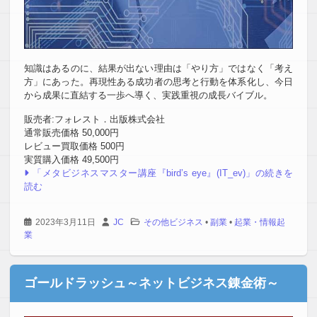
知識はあるのに、結果が出ない理由は「やり方」ではなく「考え
方」にあった。再現性ある成功者の思考と行動を体系化し、今日
から成果に直結する一歩へ導く、実践重視の成長バイブル。
販売者:フォレスト．出版株式会社
通常販売価格 50,000円
レビュー買取価格 500円
実質購入価格 49,500円
「メタビジネスマスター講座『bird’s eye』(IT_ev)」の続きを
読む
2023年3月11日
JC
その他ビジネス
•
副業
•
起業・情報起
業
ゴールドラッシュ～ネットビジネス錬金術～