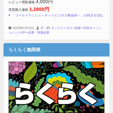
4,000円
レビュー買取価格
1,1800円
実質購入価格
「ゴールドラッシュ～ネットビジネス錬金術～」の続きを読む
2023年2月15日
JC
ネットビジネス
•
副業
•
特別キャッシ
ュバックUP!
•
起業・情報起業
らくらく無限柄