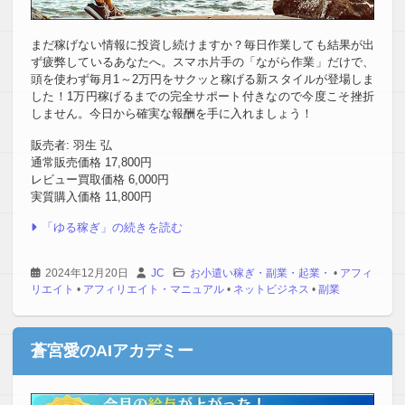
まだ稼げない情報に投資し続けますか？毎日作業しても結果が出
ず疲弊しているあなたへ。スマホ片手の「ながら作業」だけで、
頭を使わず毎月1～2万円をサクッと稼げる新スタイルが登場しま
した！1万円稼げるまでの完全サポート付きなので今度こそ挫折
しません。今日から確実な報酬を手に入れましょう！
販売者: 羽生 弘
通常販売価格 17,800円
レビュー買取価格 6,000円
実質購入価格 11,800円
「ゆる稼ぎ」の続きを読む
2024年12月20日
JC
お小遣い稼ぎ・副業・起業・
•
アフィ
リエイト
•
アフィリエイト・マニュアル
•
ネットビジネス
•
副業
蒼宮愛のAIアカデミー