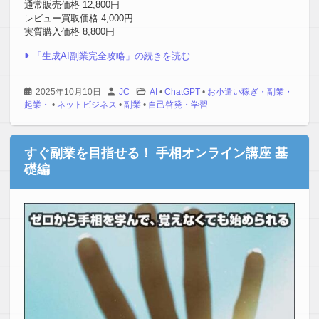
通常販売価格 12,800円
レビュー買取価格 4,000円
実質購入価格 8,800円
「生成AI副業完全攻略」の続きを読む
2025年10月10日
JC
AI
•
ChatGPT
•
お小遣い稼ぎ・副業・
起業・
•
ネットビジネス
•
副業
•
自己啓発・学習
すぐ副業を目指せる！ 手相オンライン講座 基
礎編