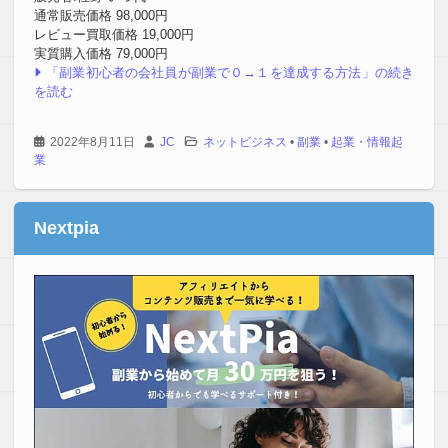
通常販売価格 98,000円
レビュー買取価格 19,000円
実質購入価格 79,000円
「副業初心者の会社員が副業で０→１を達成する方法」の続き
を読む
2022年8月11日
JC
ネットビジネス
•
副業
•
起業・情報起
業
Nextpia