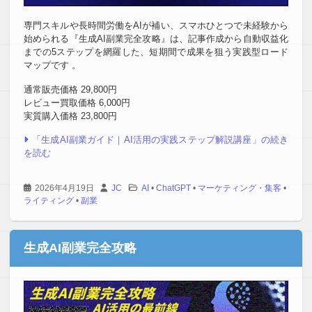
専門スキルや長時間労働をAIが補い、スマホひとつで未経験から
始められる『生成AI副業完全攻略』は、記事作成から自動収益化
までの5ステップを網羅した、短期間で成果を狙う実践型ロード
マップです 。
通常販売価格 29,800円
レビュー買取価格 6,000円
実質購入価格 23,800円
「生成AI副業ガイド｜AI活用の実践ステップ解説講座」の続き
を読む
2026年4月19日
JC
AI
•
ChatGPT
•
マーケティング・集客
•
ライティング
•
副業
生成AI副業完全攻略