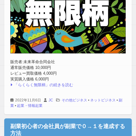
販売者:未来革命合同会社
通常販売価格 10,000円
レビュー買取価格 4,000円
実質購入価格 6,000円
「らくらく無限柄」の続きを読む
2022年11月6日
JC
その他ビジネス
•
ネットビジネス
•
副
業
•
起業・情報起業
副業初心者の会社員が副業で０→１を達成する
方法