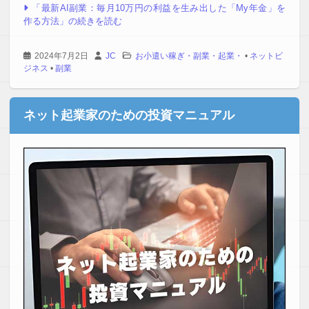
「最新AI副業：毎月10万円の利益を生み出した「My年金」を
作る方法」の続きを読む
2024年7月2日
JC
お小遣い稼ぎ・副業・起業・
•
ネットビ
ジネス
•
副業
ネット起業家のための投資マニュアル