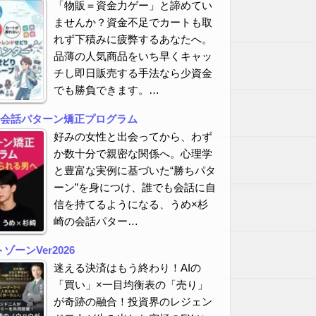
「物販＝資金力ゲー」と諦めてい
ませんか？資金不足でカートも取
れず下積みに疲弊するあなたへ。
品薄の人気商品をいち早くキャッ
チし即日販売する手法なら少資金
でも勝負できます。…
の会話パターン矯正プログラム
好みの女性と出会ってから、わず
か数十分で親密な関係へ。心理学
と豊富な実例に基づいた“勝ちパタ
ーン”を身につけ、誰でも会話に自
信を持てるようになる、うめ×杉
崎の会話パター…
ーンVer2026
迷える決済はもう終わり！AIの
「買い」×一目均衡表の「売り」
が奇跡の融合！投資界のレジェン