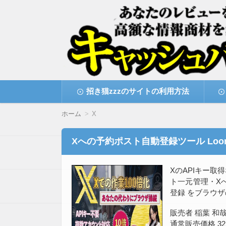
高額な情報商材をレビューを買い取ることで
情報商材激安サイト・
コ
招き猫zzzのサイトの利用方法
ン
テ
ン
ホーム
X
ツ
へ
移
Xへの予約ポスト自動登録ツール Loo
動
XのAPIキー取
ト一元管理・X
登録 をブラウ
販売者 稲葉 和
通常販売価格 32,