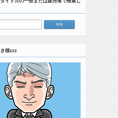
：タイトルの一部または販売者で検索し
い
き猫zzz