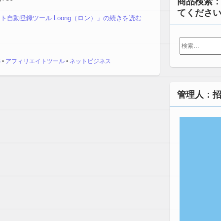
商品検索
てくださ
ト自動登録ツール Loong（ロン）」の続きを読む
検
索:
S
•
アフィリエイトツール
•
ネットビジネス
管理人：招