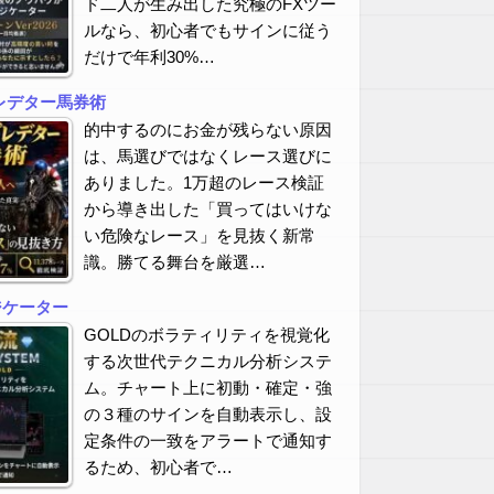
ド二人が生み出した究極のFXツー
ルなら、初心者でもサインに従う
だけで年利30%…
レデター馬券術
的中するのにお金が残らない原因
は、馬選びではなくレース選びに
ありました。1万超のレース検証
から導き出した「買ってはいけな
い危険なレース」を見抜く新常
識。勝てる舞台を厳選…
ジケーター
GOLDのボラティリティを視覚化
する次世代テクニカル分析システ
ム。チャート上に初動・確定・強
の３種のサインを自動表示し、設
定条件の一致をアラートで通知す
るため、初心者で…