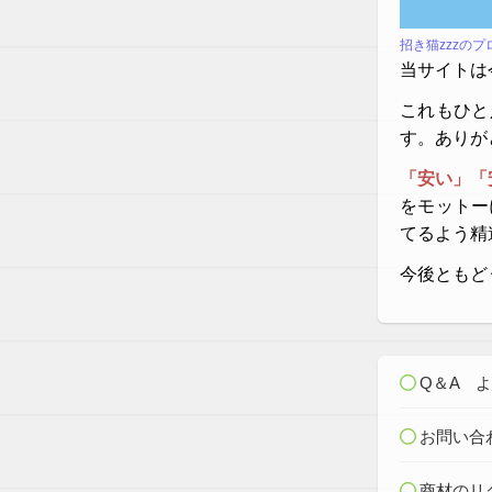
招き猫zzzの
当サイトは
これもひと
す。ありが
「安い」「
をモットー
てるよう精
今後ともど
Q＆A 
お問い合
商材のリ