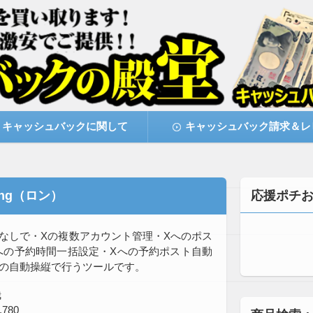
激安で購入できます
キャッシュバックの殿堂
キャッシュバックに関して
キャッシュバック請求＆レ
ng（ロン）
応援ポチ
得なしで・Xの複数アカウント管理・Xへのポス
への予約時間一括設定・Xへの予約ポスト自動
ザの自動操縦で行うツールです。
哉
780