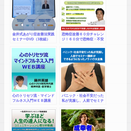
金井式あがり症改善法実践
恐怖症改善６０分チャレン
セミナーDVD（3枚組）
ジ！６０分で恐怖症・不安
症・トラウマ・ＰＴＳＤが
改善しなければ返金
心のトリセツ流・マインド
パニック・社会不安だった
フルネス入門ＷＥＢ講座
私が克服し、人前でセミナ
ー講師 ができるようになっ
たノウ ハウ大全集