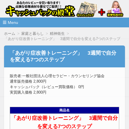
高額な情報商材をレビューを買い取ることで激安で購入できま
情報商材激安サイト・キャッシ
ュバックの殿堂
Menu
コ
ホーム
家庭と暮らし
精神衛生
ン
「あがり症改善トレーニング」 3週間で自分を変える7つのステップ
テ
ン
ツ
「あがり症改善トレーニング」 3週間で自分
へ
を変える7つのステップ
移
動
販売者:一般社団法人心理セラピー・カウンセリング協会
通常販売価格 2,800円
キャッシュバック（レビュー買取価格） 0円
実質購入価格 2,800円
商品名
「あがり症改善トレーニング」 3週間で自分
を変える7つのステップ