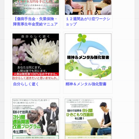
【傷病手当金・失業保険・
１２週間あがり症ワークシ
障害厚生年金受給マニュア
ョップ
ル】不労所得で働かずに約
1,000万円が手に入る可能
性があります！大金をもら
いながらゆっくり療養しま
しょう！（悪用厳禁！！）
自分らしく逝く
精神＆メンタル強化聖書