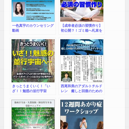
一色真宇のカウンセリング
【成幸者必須の習慣作り】
動画
初公開？！ゴミ箱へ札束を
ポイポイ捨てるように時間
を【無駄な瞑想】に費やし
ていた恥ずかしい人が、た
った33日間で「達人級の瞑
想ビジョン」を手に入れる
秘密の聖典★
きっとうまくいく！「い
西尾和美のアダルトチルド
ざ！！魅惑の並行宇宙
レン 癒しと回復のための
へ・・」
セルフスタディキット