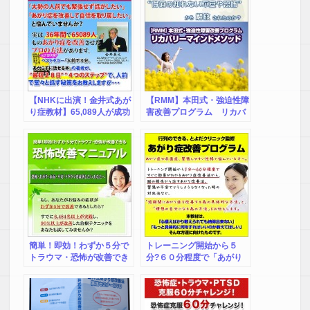
【NHKに出演！金井式あが
【RMM】本田式・強迫性障
り症教材】65,089人が成功
害改善プログラム リカバ
したプロが伝授するあがり
リーマインドメソッド
症改善法（極秘セミナー
DVD付き）
簡単！即効！わずか５分で
トレーニング開始から５
トラウマ・恐怖が改善でき
分?６０分程度で「あがり
る【恐怖改善マニュアル
症」を改善！？行列のでき
（DVD教材）】 無料電話
る、とよだクリニック監修
サポート＆返金保証付き
【あがり症改善プログラ
ム】