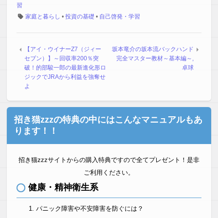
習
家庭と暮らし
•
投資の基礎
•
自己啓発・学習
【アイ・ウイナーZ7（ジィー
坂本竜介の坂本流バックハンド
セブン）】～回収率200％突
完全マスター教材～基本編～,
破！的部駿一郎の最新進化形ロ
卓球
ジックでJRAから利益を強奪せ
よ
招き猫zzzの特典の中にはこんなマニュアルもあ
ります！！
招き猫zzzサイトからの購入特典ですので全てプレゼント！是非
ご利用ください。
健康・精神衛生系
パニック障害や不安障害を防ぐには？