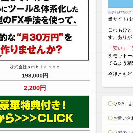
招き猫zzzの
当サイトは
これもひと
す。ありが
「安い」「
をモットー
てるよう精
株式会社ａｍｂｉａｎｃｅ
今後ともど
198,000円
2,200円
Q＆A 
お問い合
商材のリ