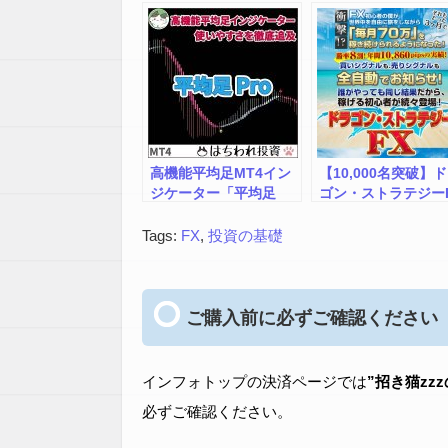
プロジェクト）～超シ
ンプルなFX投資法で資
産を築く！
高機能平均足MT4イン
【10,000名突破】
ジケーター「平均足
ゴン・ストラテジー
Pro」
～三種の神器～世界
を旅しながら「毎月
Tags:
FX
,
投資の基礎
万円」を稼ぎ続ける
ール登場！ドラスト
ご購入前に必ずご確認ください
インフォトップの決済ページでは
”招き猫zz
必ずご確認ください。