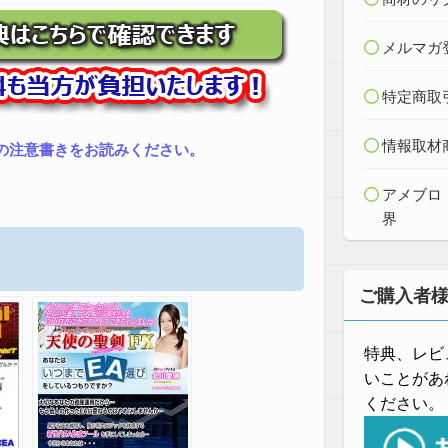
メルマガ
特定商取
情報取材
の注意書きをお読みください。
アメブロ
界
ご購入者
特典、レビ
いことがあ
ください。