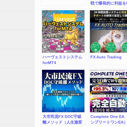
戦で爆発的に利益を
み上げていくスキャ
ピングトレード
【Trader’s Lab（
ラボ）】
ハーヴェストシステム
FX Auto Trading
forMT4
大市民流FX DOC守破
Complete One E
離メソッド（人生激変
ンプリートワンEA