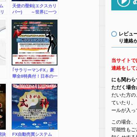
ム
天使の聖剣(エクスカリ
（リ
バー) ～世界に一つ
だけのEAを、5分で作
れるとしたら・・～,激
安,キャッシュバック,豪
レビュ
華特典付！
り連絡
当サイトで
連絡をして
｢サラリーマンFX」豪
華全8特典付！日本の一
にも関わら
般的なサラリーマンが
ただく場合
FX投資で、副収入を
GETするためだけに開
だいた方の
発！帰宅後の「余暇」
ていたり、
を「副業タイム」に！
ールが入っ
この場合、
可能性もご
期決
FX自動売買システム