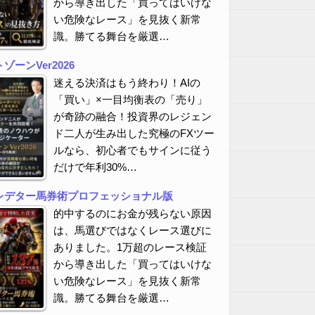
から導き出した「買ってはいけな
い危険なレース」を見抜く新常
識。勝てる舞台を厳選…
ーンVer2026
迷える決済はもう終わり！AIの
「買い」×一目均衡表の「売り」
が奇跡の融合！投資界のレジェン
ド二人が生み出した究極のFXツー
ルなら、初心者でもサインに従う
だけで年利30%…
レデター馬券術プロフェッショナル版
的中するのにお金が残らない原因
は、馬選びではなくレース選びに
ありました。1万超のレース検証
から導き出した「買ってはいけな
い危険なレース」を見抜く新常
識。勝てる舞台を厳選…