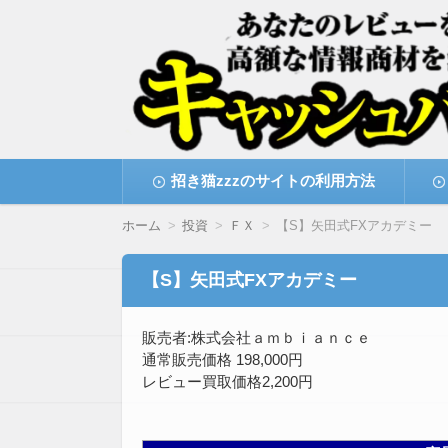
高額な情報商材をレビューを買い取ることで
情報商材激安サイト・
コ
招き猫zzzのサイトの利用方法
ン
テ
ン
ホーム
投資
ＦＸ
【S】矢田式FXアカデミー
ツ
へ
移
【S】矢田式FXアカデミー
動
販売者:株式会社ａｍｂｉａｎｃｅ
通常販売価格 198,000円
レビュー買取価格2,200円