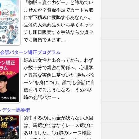
「物販＝資金力ゲー」と諦めてい
ませんか？資金不足でカートも取
れず下積みに疲弊するあなたへ。
品薄の人気商品をいち早くキャッ
チし即日販売する手法なら少資金
でも勝負できます。…
の会話パターン矯正プログラム
好みの女性と出会ってから、わず
か数十分で親密な関係へ。心理学
と豊富な実例に基づいた“勝ちパタ
ーン”を身につけ、誰でも会話に自
信を持てるようになる、うめ×杉
崎の会話パター…
レデター馬券術
的中するのにお金が残らない原因
は、馬選びではなくレース選びに
ありました。1万超のレース検証