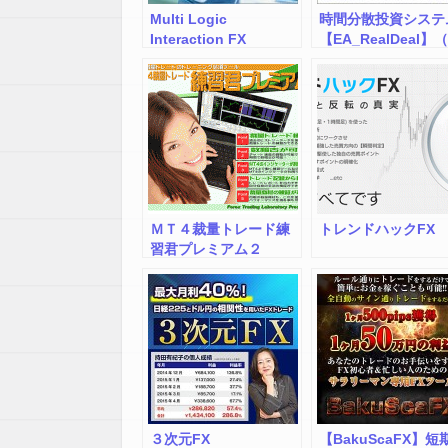
Multi Logic
時間分散投資システ
Interaction FX
【EA_RealDeal】
System-MLI
アルディール）
ＭＴ４裁量トレード練
トレンドハックFX
習君プレミアム２
３次元FX
【BakuScaFX】短