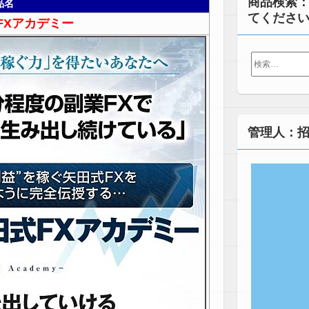
商品検索
品名
てくださ
FXアカデミー
検
索:
管理人：招