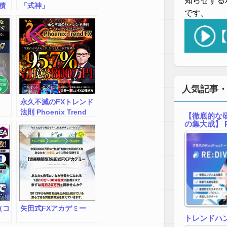
知らせする
積
「式神」
です。
ル
トレ
人気記事
永久不滅のFXトレンド
法則 Phoenix Trend
【徹底的な研
FX ～フェニックス・ト
の集大成】 R
レンドFX～
A（コ
矢田式FXアカデミー
トレンドハ
）