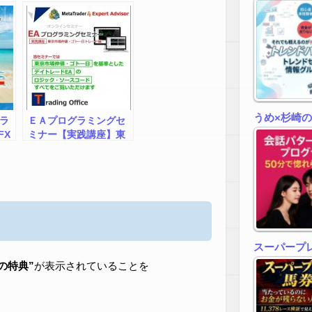
うめ×杉崎
ドラ
ＥＡプログラミングセ
FX
ミナー【実践講座】東
中
京市場仲値・ゴト―日
70
トレード編
ツ
FX
スーパープ
zの特典”
が表示されていることを