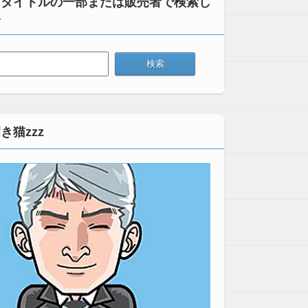
：タイトルの一部または販売者で検索し
い
き猫zzz